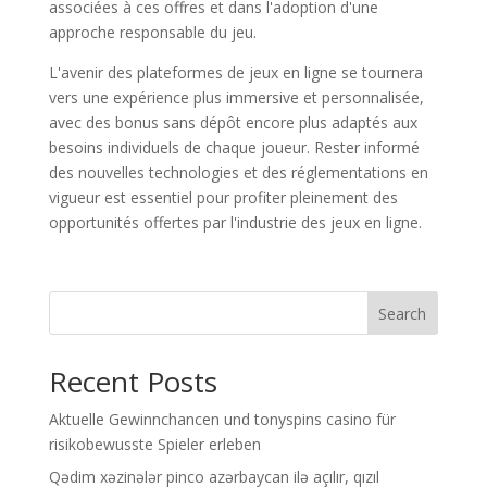
associées à ces offres et dans l'adoption d'une
approche responsable du jeu.
L'avenir des plateformes de jeux en ligne se tournera
vers une expérience plus immersive et personnalisée,
avec des bonus sans dépôt encore plus adaptés aux
besoins individuels de chaque joueur. Rester informé
des nouvelles technologies et des réglementations en
vigueur est essentiel pour profiter pleinement des
opportunités offertes par l'industrie des jeux en ligne.
Search
Recent Posts
Aktuelle Gewinnchancen und tonyspins casino für
risikobewusste Spieler erleben
Qədim xəzinələr pinco azərbaycan ilə açılır, qızıl