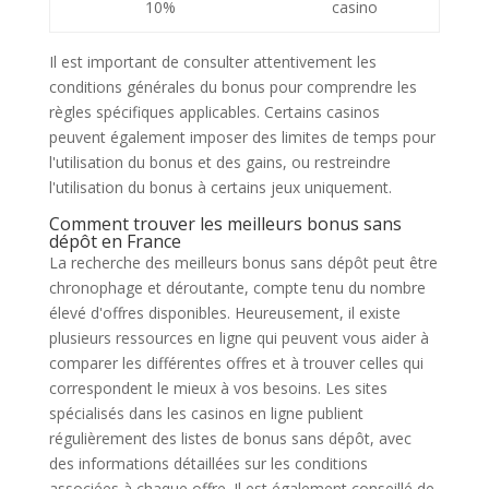
10%
casino
Il est important de consulter attentivement les
conditions générales du bonus pour comprendre les
règles spécifiques applicables. Certains casinos
peuvent également imposer des limites de temps pour
l'utilisation du bonus et des gains, ou restreindre
l'utilisation du bonus à certains jeux uniquement.
Comment trouver les meilleurs bonus sans
dépôt en France
La recherche des meilleurs bonus sans dépôt peut être
chronophage et déroutante, compte tenu du nombre
élevé d'offres disponibles. Heureusement, il existe
plusieurs ressources en ligne qui peuvent vous aider à
comparer les différentes offres et à trouver celles qui
correspondent le mieux à vos besoins. Les sites
spécialisés dans les casinos en ligne publient
régulièrement des listes de bonus sans dépôt, avec
des informations détaillées sur les conditions
associées à chaque offre. Il est également conseillé de