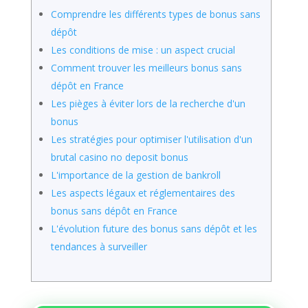
Comprendre les différents types de bonus sans
dépôt
Les conditions de mise : un aspect crucial
Comment trouver les meilleurs bonus sans
dépôt en France
Les pièges à éviter lors de la recherche d'un
bonus
Les stratégies pour optimiser l'utilisation d'un
brutal casino no deposit bonus
L'importance de la gestion de bankroll
Les aspects légaux et réglementaires des
bonus sans dépôt en France
L'évolution future des bonus sans dépôt et les
tendances à surveiller