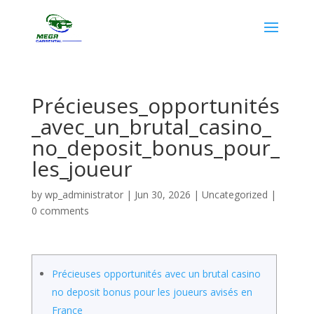
Précieuses_opportunités
_avec_un_brutal_casino_
no_deposit_bonus_pour_
les_joueur
by
wp_administrator
|
Jun 30, 2026
|
Uncategorized
|
0 comments
Précieuses opportunités avec un brutal casino
no deposit bonus pour les joueurs avisés en
France