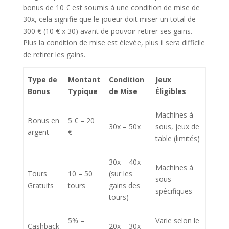
bonus de 10 € est soumis à une condition de mise de
30x, cela signifie que le joueur doit miser un total de
300 € (10 € x 30) avant de pouvoir retirer ses gains.
Plus la condition de mise est élevée, plus il sera difficile
de retirer les gains.
Type de
Montant
Condition
Jeux
Bonus
Typique
de Mise
Éligibles
Machines à
Bonus en
5 € – 20
30x – 50x
sous, jeux de
argent
€
table (limités)
30x – 40x
Machines à
Tours
10 – 50
(sur les
sous
Gratuits
tours
gains des
spécifiques
tours)
5% –
Varie selon le
Cashback
20x – 30x