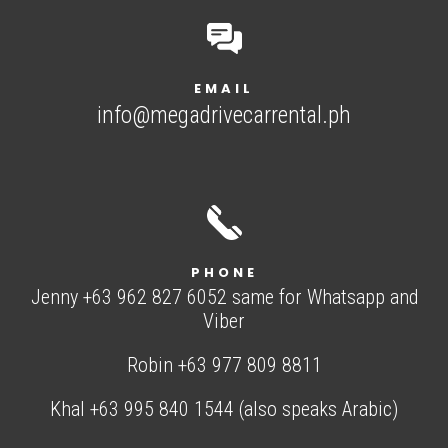
EMAIL
info@megadrivecarrental.ph
PHONE
Jenny +63 962 827 6052 same for Whatsapp and
Viber
Robin +63 977 809 8811
Khal +63 995 840 1544 (also speaks Arabic)