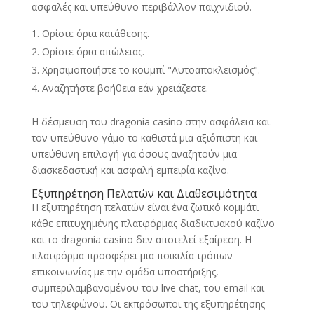
ασφαλές και υπεύθυνο περιβάλλον παιχνιδιού.
Ορίστε όρια κατάθεσης.
Ορίστε όρια απώλειας.
Χρησιμοποιήστε το κουμπί "Αυτοαποκλεισμός".
Αναζητήστε βοήθεια εάν χρειάζεστε.
Η δέσμευση του dragonia casino στην ασφάλεια και
τον υπεύθυνο γάμο το καθιστά μια αξιόπιστη και
υπεύθυνη επιλογή για όσους αναζητούν μια
διασκεδαστική και ασφαλή εμπειρία καζίνο.
Εξυπηρέτηση Πελατών και Διαθεσιμότητα
Η εξυπηρέτηση πελατών είναι ένα ζωτικό κομμάτι
κάθε επιτυχημένης πλατφόρμας διαδικτυακού καζίνο
και το dragonia casino δεν αποτελεί εξαίρεση. Η
πλατφόρμα προσφέρει μια ποικιλία τρόπων
επικοινωνίας με την ομάδα υποστήριξης,
συμπεριλαμβανομένου του live chat, του email και
του τηλεφώνου. Οι εκπρόσωποι της εξυπηρέτησης