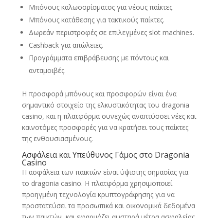
Μπόνους καλωσορίσματος για νέους παίκτες.
Μπόνους κατάθεσης για τακτικούς παίκτες.
Δωρεάν περιστροφές σε επιλεγμένες slot machines.
Cashback για απώλειες.
Προγράμματα επιβράβευσης με πόντους και
ανταμοιβές.
Η προσφορά μπόνους και προσφορών είναι ένα
σημαντικό στοιχείο της ελκυστικότητας του dragonia
casino, και η πλατφόρμα συνεχώς αναπτύσσει νέες και
καινοτόμες προσφορές για να κρατήσει τους παίκτες
της ενθουσιασμένους.
Ασφάλεια και Υπεύθυνος Γάμος στο Dragonia
Casino
Η ασφάλεια των παικτών είναι ύψιστης σημασίας για
το dragonia casino. Η πλατφόρμα χρησιμοποιεί
προηγμένη τεχνολογία κρυπτογράφησης για να
προστατεύσει τα προσωπικά και οικονομικά δεδομένα
των παικτών, και εφαρμόζει αυστηρά μέτρα ασφαλείας