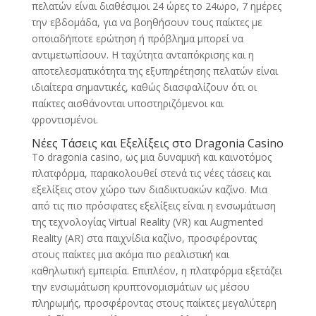
πελατών είναι διαθέσιμοι 24 ώρες το 24ωρο, 7 ημέρες
την εβδομάδα, για να βοηθήσουν τους παίκτες με
οποιαδήποτε ερώτηση ή πρόβλημα μπορεί να
αντιμετωπίσουν. Η ταχύτητα ανταπόκρισης και η
αποτελεσματικότητα της εξυπηρέτησης πελατών είναι
ιδιαίτερα σημαντικές, καθώς διασφαλίζουν ότι οι
παίκτες αισθάνονται υποστηριζόμενοι και
φροντισμένοι.
Νέες Τάσεις και Εξελίξεις στο Dragonia Casino
Το dragonia casino, ως μια δυναμική και καινοτόμος
πλατφόρμα, παρακολουθεί στενά τις νέες τάσεις και
εξελίξεις στον χώρο των διαδικτυακών καζίνο. Μια
από τις πιο πρόσφατες εξελίξεις είναι η ενσωμάτωση
της τεχνολογίας Virtual Reality (VR) και Augmented
Reality (AR) στα παιχνίδια καζίνο, προσφέροντας
στους παίκτες μια ακόμα πιο ρεαλιστική και
καθηλωτική εμπειρία. Επιπλέον, η πλατφόρμα εξετάζει
την ενσωμάτωση κρυπτονομισμάτων ως μέσου
πληρωμής, προσφέροντας στους παίκτες μεγαλύτερη