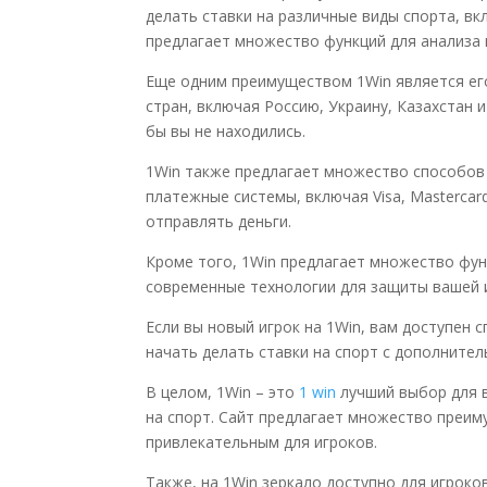
делать ставки на различные виды спорта, вкл
предлагает множество функций для анализа 
Еще одним преимуществом 1Win является его
стран, включая Россию, Украину, Казахстан и
бы вы не находились.
1Win также предлагает множество способов 
платежные системы, включая Visa, Mastercard,
отправлять деньги.
Кроме того, 1Win предлагает множество фун
современные технологии для защиты вашей 
Если вы новый игрок на 1Win, вам доступен 
начать делать ставки на спорт с дополнител
В целом, 1Win – это
1 win
лучший выбор для в
на спорт. Сайт предлагает множество преим
привлекательным для игроков.
Также, на 1Win зеркало доступно для игроко