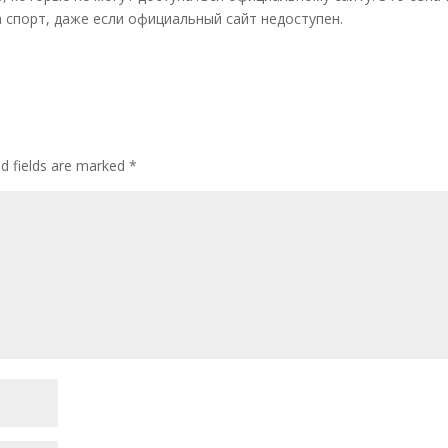
 спорт, даже если официальный сайт недоступен.
ed fields are marked
*