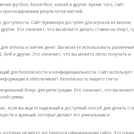
ючая футбол, баскетбол, хоккей и другие. Кроме того, сайт
и прогнозирования результатов матчей.
 доступность. Сайт букмекера доступен для игроков из многих
 другие. Это означает, что вы можете делать ставки на спорт, г
для оплаты и снятия денег. Вы можете использовать различны
 Skrill и другие. Это означает, что вы можете легко получать и
кций для безопасности и конфиденциальности. Сайт использует
информации и обеспечивает безопасность вашего счета.
специальный бонус для регистрации. Это означает, что вы может
ьной суммы.
ас, если вы ищете надежный и доступный способ для делать ст
уществ и функций, которые делают его уникальным и
в, которые не могут доступаться официальному сайту. Это означ