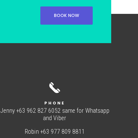
BOOK NOW
PHONE
Jenny +63 962 827 6052 same for Whatsapp
and Viber
Robin +63 977 809 8811