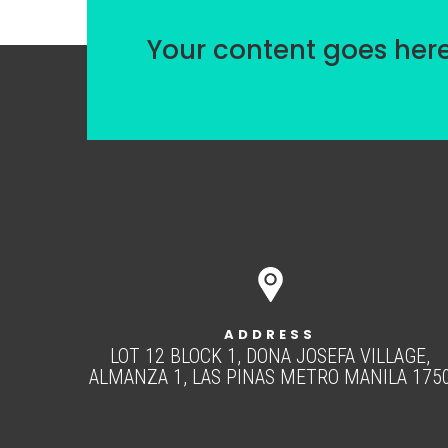
Your content goes her
ADDRESS
LOT 12 BLOCK 1, DONA JOSEFA VILLAGE,
ALMANZA 1, LAS PINAS METRO MANILA 175