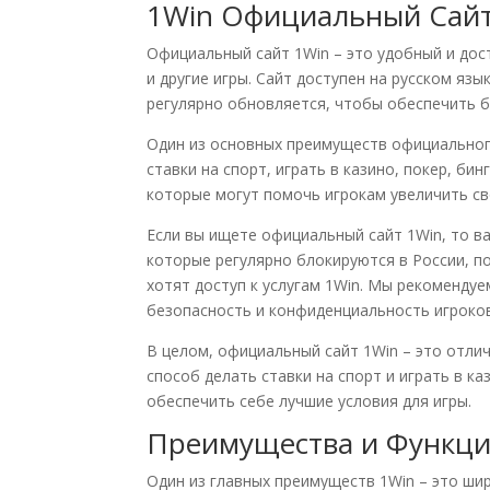
1Win Официальный Сайт
Официальный сайт 1Win – это удобный и дост
и другие игры. Сайт доступен на русском язы
регулярно обновляется, чтобы обеспечить б
Один из основных преимуществ официального
ставки на спорт, играть в казино, покер, би
которые могут помочь игрокам увеличить с
Если вы ищете официальный сайт 1Win, то ва
которые регулярно блокируются в России, п
хотят доступ к услугам 1Win. Мы рекоменду
безопасность и конфиденциальность игроков
В целом, официальный сайт 1Win – это отли
способ делать ставки на спорт и играть в 
обеспечить себе лучшие условия для игры.
Преимущества и Функци
Один из главных преимуществ 1Win – это ши