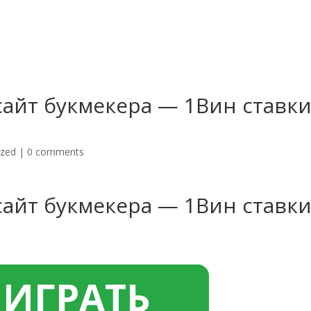
айт букмекера — 1Вин ставк
ized
|
0 comments
айт букмекера — 1Вин ставк
️ ИГРАТЬ