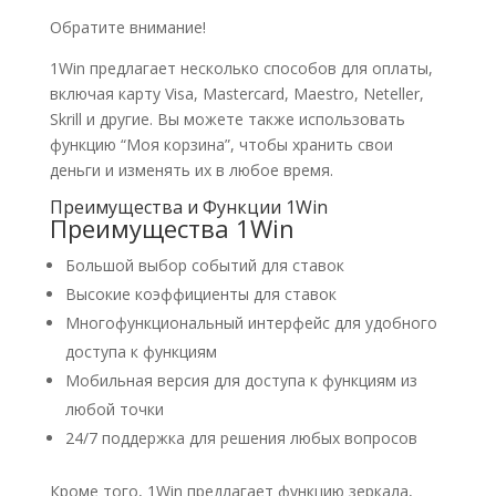
Обратите внимание!
1Win предлагает несколько способов для оплаты,
включая карту Visa, Mastercard, Maestro, Neteller,
Skrill и другие. Вы можете также использовать
функцию “Моя корзина”, чтобы хранить свои
деньги и изменять их в любое время.
Преимущества и Функции 1Win
Преимущества 1Win
Большой выбор событий для ставок
Высокие коэффициенты для ставок
Многофункциональный интерфейс для удобного
доступа к функциям
Мобильная версия для доступа к функциям из
любой точки
24/7 поддержка для решения любых вопросов
Кроме того, 1Win предлагает функцию зеркала,