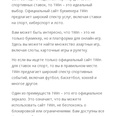
спортивных ставок, то 1Win – это идеальный
выбор. Официальный сайт букмекера 1Win
предлагает широкий спектр услуг, включая ставки
на спорт, киберспорт и лото.
Вам может быть интересно, что 1Win – это не
только букмекер, но и платформа для онлайн-игр.
Здесь вы можете найти множество азартных игр,
включая слоты, карточные игры и рулетку.
Но если вы ищете только официальный сайт 1Win
для ставок на спорт, то вы в правильном месте.
1Win предлагает широкий спектр спортивных
событий, включая футбол, баскетбол, хоккей и
многое другое.
Один из преимуществ 1Win – это его официальное
зеркало. Это означает, что вы можете
использовать сайт 1Win, не беспокоясь о
блокировкой или ограничениями. Вам доступны все