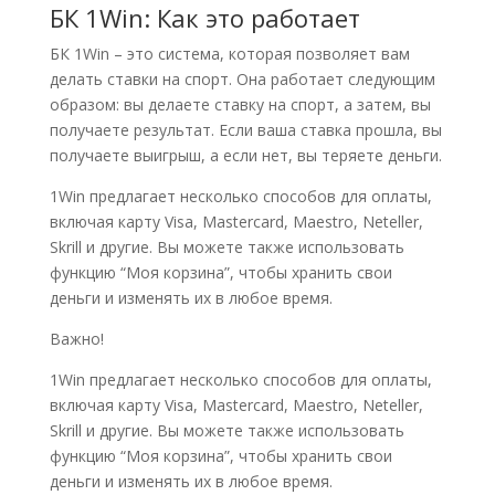
БК 1Win: Как это работает
БК 1Win – это система, которая позволяет вам
делать ставки на спорт. Она работает следующим
образом: вы делаете ставку на спорт, а затем, вы
получаете результат. Если ваша ставка прошла, вы
получаете выигрыш, а если нет, вы теряете деньги.
1Win предлагает несколько способов для оплаты,
включая карту Visa, Mastercard, Maestro, Neteller,
Skrill и другие. Вы можете также использовать
функцию “Моя корзина”, чтобы хранить свои
деньги и изменять их в любое время.
Важно!
1Win предлагает несколько способов для оплаты,
включая карту Visa, Mastercard, Maestro, Neteller,
Skrill и другие. Вы можете также использовать
функцию “Моя корзина”, чтобы хранить свои
деньги и изменять их в любое время.