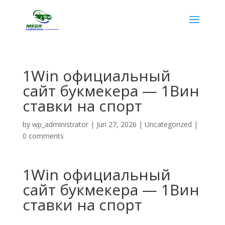
1Win официальный
сайт букмекера — 1Вин
ставки на спорт
by
wp_administrator
|
Jun 27, 2026
|
Uncategorized
|
0 comments
1Win официальный
сайт букмекера — 1Вин
ставки на спорт