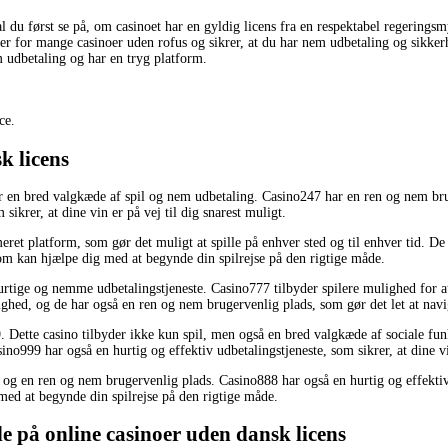
al du først se på, om casinoet har en gyldig licens fra en respektabel regeringsmy
der for mange casinoer uden rofus og sikrer, at du har nem udbetaling og sikke
 udbetaling og har en tryg platform.
ce.
k licens
er en bred valgkæde af spil og nem udbetaling. Casino247 har en ren og nem brug
 sikrer, at dine vin er på vej til dig snarest muligt.
ret platform, som gør det muligt at spille på enhver sted og til enhver tid. De
 kan hjælpe dig med at begynde din spilrejse på den rigtige måde.
rtige og nemme udbetalingstjeneste. Casino777 tilbyder spilere mulighed for at
tighed, og de har også en ren og nem brugervenlig plads, som gør det let at navi
99. Dette casino tilbyder ikke kun spil, men også en bred valgkæde af sociale fun
no999 har også en hurtig og effektiv udbetalingstjeneste, som sikrer, at dine vin
 og en ren og nem brugervenlig plads. Casino888 har også en hurtig og effektiv ud
d at begynde din spilrejse på den rigtige måde.
lle på online casinoer uden dansk licens