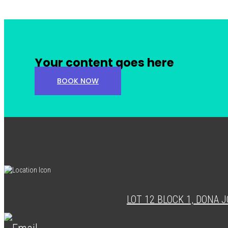
Your content goes here
BOOK NOW
LOT 12 BLOCK 1, DONA 