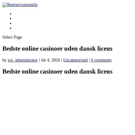
Home
Find Car
Support
Contact
Select Page
Bedste online casinoer uden dansk licens
by
wp_administrator
|
Jul 4, 2026
|
Uncategorized
|
0 comments
Bedste online casinoer uden dansk licens