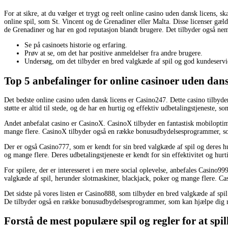
For at sikre, at du vælger et trygt og reelt online casino uden dansk licens, sk
online spil, som St. Vincent og de Grenadiner eller Malta. Disse licenser gæl
de Grenadiner og har en god reputasjon blandt brugere. Det tilbyder også nem
Se på casinoets historie og erfaring.
Prøv at se, om det har positive anmeldelser fra andre brugere.
Undersøg, om det tilbyder en bred valgkæde af spil og god kundeservi
Top 5 anbefalinger for online casinoer uden dans
Det bedste online casino uden dansk licens er Casino247. Dette casino tilbyd
støtte er altid til stede, og de har en hurtig og effektiv udbetalingstjeneste, som
Andet anbefalat casino er CasinoX. CasinoX tilbyder en fantastisk mobiloptime
mange flere. CasinoX tilbyder også en række bonusudbydelsesprogrammer, som
Der er også Casino777, som er kendt for sin bred valgkæde af spil og deres hu
og mange flere. Deres udbetalingstjeneste er kendt for sin effektivitet og hur
For spilere, der er interesseret i en mere social oplevelse, anbefales Casino9
valgkæde af spil, herunder slotmaskiner, blackjack, poker og mange flere. Casi
Det sidste på vores listen er Casino888, som tilbyder en bred valgkæde af spil
De tilbyder også en række bonusudbydelsesprogrammer, som kan hjælpe dig me
Forstå de mest populære spil og regler for at spi