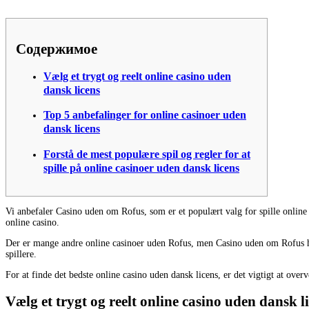
Содержимое
Vælg et trygt og reelt online casino uden
dansk licens
Top 5 anbefalinger for online casinoer uden
dansk licens
Forstå de mest populære spil og regler for at
spille på online casinoer uden dansk licens
Vi anbefaler Casino uden om Rofus, som er et populært valg for spille online 
online casino.
Der er mange andre online casinoer uden Rofus, men Casino uden om Rofus har
spillere.
For at finde det bedste online casino uden dansk licens, er det vigtigt at ove
Vælg et trygt og reelt online casino uden dansk l