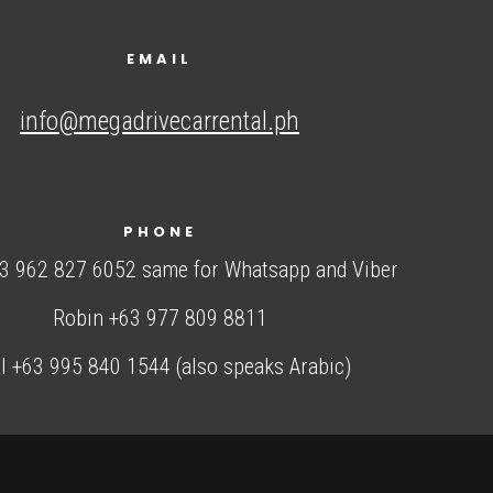
EMAIL
info@megadrivecarrental.ph
PHONE
3 962 827 6052 same for Whatsapp and Viber
Robin +63 977 809 8811
l +63 995 840 1544 (also speaks Arabic)