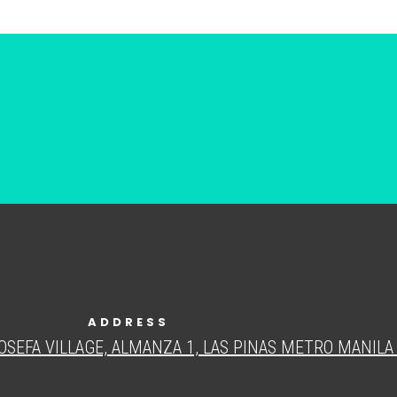
ADDRESS
JOSEFA VILLAGE, ALMANZA 1, LAS PINAS METRO MANILA