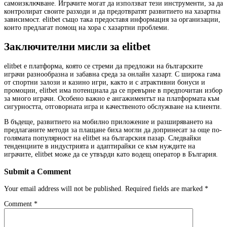
самоизключване. Играчите могат да използват тези инструменти, за да
контролират своите разходи и да предотвратят развитието на хазартна
зависимост. elitbet също така предоставя информация за организации,
които предлагат помощ на хора с хазартни проблеми.
Заключителни мисли за elitbet
elitbet e платформа, която се стреми да предложи на българските
играчи разнообразна и забавна среда за онлайн хазарт. С широка гама
от спортни залози и казино игри, както и с атрактивни бонуси и
промоции, elitbet има потенциала да се превърне в предпочитан избор
за много играчи. Особено важно е ангажиментът на платформата към
сигурността, отговорната игра и качественото обслужване на клиенти.
В бъдеще, развитието на мобилно приложение и разширяването на
предлаганите методи за плащане биха могли да допринесат за още по-
голямата популярност на elitbet на българския пазар. Следвайки
тенденциите в индустрията и адаптирайки се към нуждите на
играчите, elitbet може да се утвърди като водещ оператор в България.
Submit a Comment
Your email address will not be published.
Required fields are marked
*
Comment
*