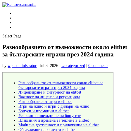
Home
Find Car
Support
Contact
Select Page
Разнообразието от възможности около elitbet
за българските играчи през 2024 година
by
wp_administrator
|
Jul 3, 2026
|
Uncategorized
|
0 comments
Разнообразието от възможности около elitbet за
българските играчи през 2024 година
Лицензиране и сигурност на elitbet
Важност на лиценза и регулацията
Разнообразие от игри в elitbet
Игри на живо и игри с дилъри на живо
Бонуси и промоции в elitbet
Условия за превъртане на бонусите
Плащания и времена за теглене в elitbet
Мобилна достъпност и приложение на elitbet
Обслужване на клиенти в elitbet