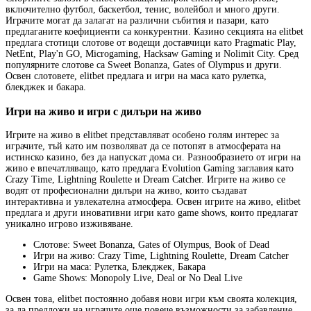
включително футбол, баскетбол, тенис, волейбол и много други.
Играчите могат да залагат на различни събития и пазари, като
предлаганите коефициенти са конкурентни. Казино секцията на elitbet
предлага стотици слотове от водещи доставчици като Pragmatic Play,
NetEnt, Play'n GO, Microgaming, Hacksaw Gaming и Nolimit City. Сред
популярните слотове са Sweet Bonanza, Gates of Olympus и други.
Освен слотовете, elitbet предлага и игри на маса като рулетка,
блекджек и бакара.
Игри на живо и игри с дилъри на живо
Игрите на живо в elitbet представляват особено голям интерес за
играчите, тъй като им позволяват да се потопят в атмосферата на
истинско казино, без да напускат дома си. Разнообразието от игри на
живо е впечатляващо, като предлага Evolution Gaming заглавия като
Crazy Time, Lightning Roulette и Dream Catcher. Игрите на живо се
водят от професионални дилъри на живо, които създават
интерактивна и увлекателна атмосфера. Освен игрите на живо, elitbet
предлага и други иновативни игри като game shows, които предлагат
уникално игрово изживяване.
Слотове: Sweet Bonanza, Gates of Olympus, Book of Dead
Игри на живо: Crazy Time, Lightning Roulette, Dream Catcher
Игри на маса: Рулетка, Блекджек, Бакара
Game Shows: Monopoly Live, Deal or No Deal Live
Освен това, elitbet постоянно добавя нови игри към своята колекция,
за да предложи на играчите още повече възможности за забавление.