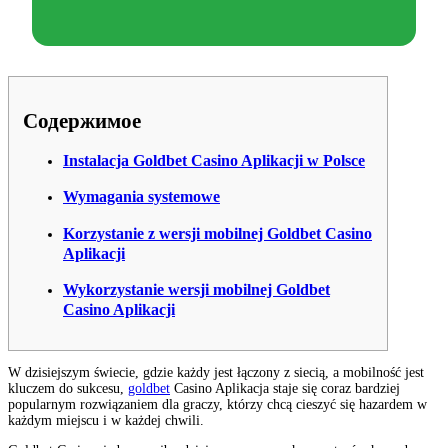
Содержимое
Instalacja Goldbet Casino Aplikacji w Polsce
Wymagania systemowe
Korzystanie z wersji mobilnej Goldbet Casino
Aplikacji
Wykorzystanie wersji mobilnej Goldbet
Casino Aplikacji
W dzisiejszym świecie, gdzie każdy jest łączony z siecią, a mobilność jest
kluczem do sukcesu,
goldbet
Casino Aplikacja staje się coraz bardziej
popularnym rozwiązaniem dla graczy, którzy chcą cieszyć się hazardem w
każdym miejscu i w każdej chwili.