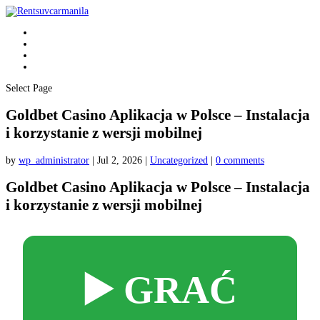
Home
Find Car
Support
Contact
Select Page
Goldbet Casino Aplikacja w Polsce – Instalacja
i korzystanie z wersji mobilnej
by
wp_administrator
|
Jul 2, 2026
|
Uncategorized
|
0 comments
Goldbet Casino Aplikacja w Polsce – Instalacja
i korzystanie z wersji mobilnej
▶️ GRAĆ