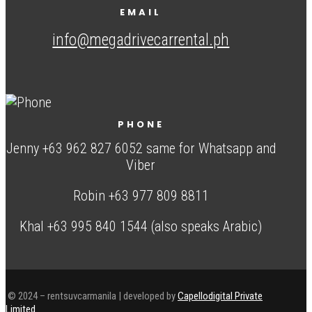
EMAIL
info@megadrivecarrental.ph
PHONE
Jenny +63 962 827 6052 same for Whatsapp and
Viber
Robin +63 977 809 8811
Khal +63 995 840 1544 (also speaks Arabic)
© 2024 – rentsuvcarmanila | developed by
Capellodigital Private
Limited