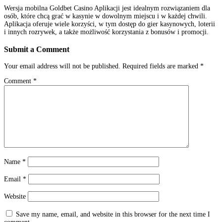
Wersja mobilna Goldbet Casino Aplikacji jest idealnym rozwiązaniem dla
osób, które chcą grać w kasynie w dowolnym miejscu i w każdej chwili.
Aplikacja oferuje wiele korzyści, w tym dostęp do gier kasynowych, loterii
i innych rozrywek, a także możliwość korzystania z bonusów i promocji.
Submit a Comment
Your email address will not be published.
Required fields are marked
*
Comment
*
Name
*
Email
*
Website
Save my name, email, and website in this browser for the next time I