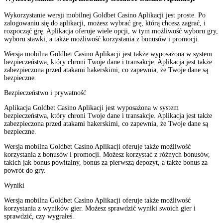
Wykorzystanie wersji mobilnej Goldbet Casino Aplikacji jest proste. Po
zalogowaniu się do aplikacji, możesz wybrać grę, którą chcesz zagrać, i
rozpocząć grę. Aplikacja oferuje wiele opcji, w tym możliwość wyboru gry,
wyboru stawki, a także możliwość korzystania z bonusów i promocji.
Wersja mobilna Goldbet Casino Aplikacji jest także wyposażona w system
bezpieczeństwa, który chroni Twoje dane i transakcje. Aplikacja jest także
zabezpieczona przed atakami hakerskimi, co zapewnia, że Twoje dane są
bezpieczne.
Bezpieczeństwo i prywatność
Aplikacja Goldbet Casino Aplikacji jest wyposażona w system
bezpieczeństwa, który chroni Twoje dane i transakcje. Aplikacja jest także
zabezpieczona przed atakami hakerskimi, co zapewnia, że Twoje dane są
bezpieczne.
Wersja mobilna Goldbet Casino Aplikacji oferuje także możliwość
korzystania z bonusów i promocji. Możesz korzystać z różnych bonusów,
takich jak bonus powitalny, bonus za pierwszą depozyt, a także bonus za
powrót do gry.
Wyniki
Wersja mobilna Goldbet Casino Aplikacji oferuje także możliwość
korzystania z wyników gier. Możesz sprawdzić wyniki swoich gier i
sprawdzić, czy wygrałeś.