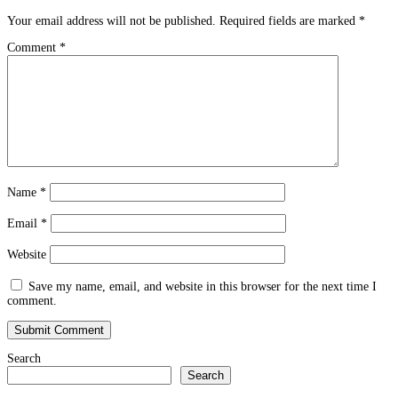
Your email address will not be published.
Required fields are marked
*
Comment
*
Name
*
Email
*
Website
Save my name, email, and website in this browser for the next time I
comment.
Search
Search