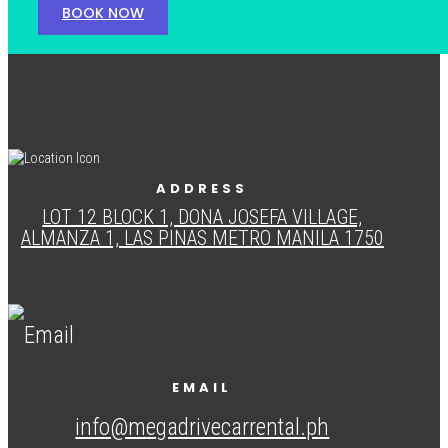
BOOK NOW
ADDRESS
LOT 12 BLOCK 1, DONA JOSEFA VILLAGE,
ALMANZA 1, LAS PINAS METRO MANILA 1750
EMAIL
info@megadrivecarrental.ph