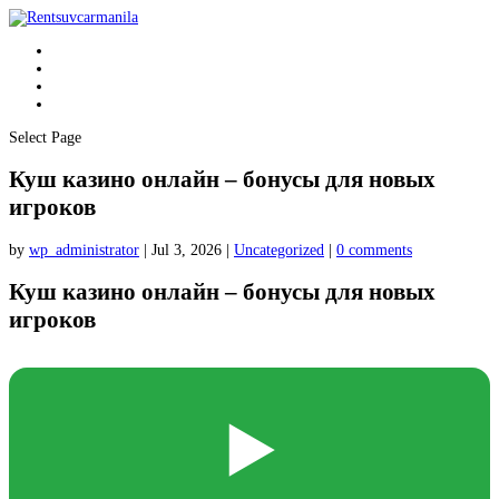
Home
Find Car
Support
Contact
Select Page
Куш казино онлайн – бонусы для новых
игроков
by
wp_administrator
|
Jul 3, 2026
|
Uncategorized
|
0 comments
Куш казино онлайн – бонусы для новых
игроков
▶️