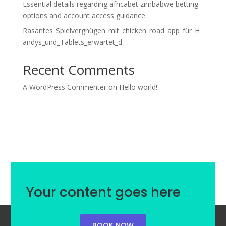
Essential details regarding africabet zimbabwe betting
options and account access guidance
Rasantes_Spielvergnügen_mit_chicken_road_app_für_H
andys_und_Tablets_erwartet_d
Recent Comments
A WordPress Commenter
on
Hello world!
Your content goes here
BOOK NOW