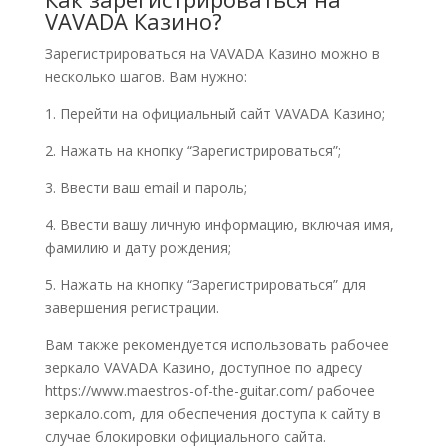
VAVADA Казино?
Зарегистрироваться на VAVADA Казино можно в
несколько шагов. Вам нужно:
1. Перейти на официальный сайт VAVADA Казино;
2. Нажать на кнопку “Зарегистрироваться”;
3. Ввести ваш email и пароль;
4. Ввести вашу личную информацию, включая имя,
фамилию и дату рождения;
5. Нажать на кнопку “Зарегистрироваться” для
завершения регистрации.
Вам также рекомендуется использовать рабочее
зеркало VAVADA Казино, доступное по адресу
https://www.maestros-of-the-guitar.com/ рабочее
зеркало.com, для обеспечения доступа к сайту в
случае блокировки официального сайта.