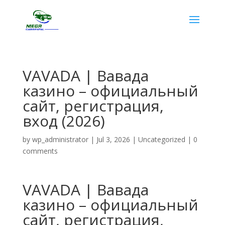
VAVADA | Вавада
казино – официальный
сайт, регистрация,
вход (2026)
by
wp_administrator
|
Jul 3, 2026
|
Uncategorized
|
0
comments
VAVADA | Вавада
казино – официальный
сайт, регистрация,