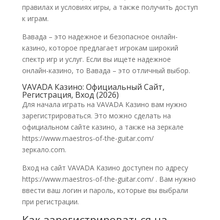
правилах и условиях игры, а также получить доступ
к играм.
Вавада – это надежное и безопасное онлайн-
казино, которое предлагает игрокам широкий
спектр игр и услуг. Если вы ищете надежное
онлайн-казино, то Вавада – это отличный выбор.
VAVADA Казино: Официальный Сайт,
Регистрация, Вход (2026)
Для начала играть на VAVADA Казино вам нужно
зарегистрироваться. Это можно сделать на
официальном сайте казино, а также на зеркале
https://www.maestros-of-the-guitar.com/
зеркало.com.
Вход на сайт VAVADA Казино доступен по адресу
https://www.maestros-of-the-guitar.com/ . Вам нужно
ввести ваш логин и пароль, которые вы выбрали
при регистрации.
Как зарегистрироваться на