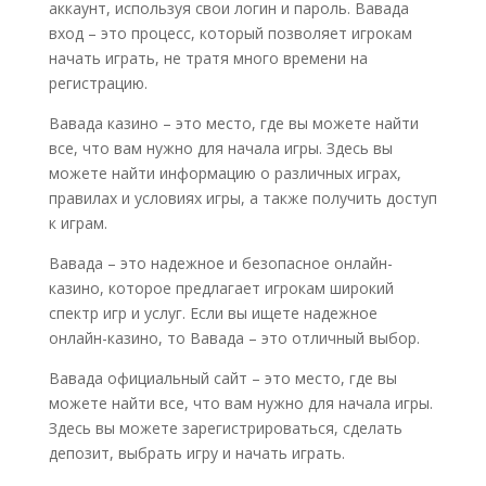
аккаунт, используя свои логин и пароль. Вавада
вход – это процесс, который позволяет игрокам
начать играть, не тратя много времени на
регистрацию.
Вавада казино – это место, где вы можете найти
все, что вам нужно для начала игры. Здесь вы
можете найти информацию о различных играх,
правилах и условиях игры, а также получить доступ
к играм.
Вавада – это надежное и безопасное онлайн-
казино, которое предлагает игрокам широкий
спектр игр и услуг. Если вы ищете надежное
онлайн-казино, то Вавада – это отличный выбор.
Вавада официальный сайт – это место, где вы
можете найти все, что вам нужно для начала игры.
Здесь вы можете зарегистрироваться, сделать
депозит, выбрать игру и начать играть.