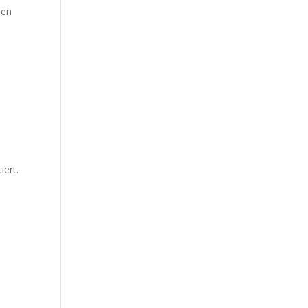
nen
iert.