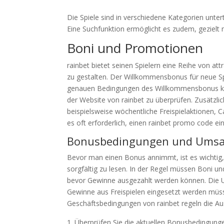
Die Spiele sind in verschiedene Kategorien untert
Eine Suchfunktion ermöglicht es zudem, gezielt
Boni und Promotionen
rainbet bietet seinen Spielern eine Reihe von a
zu gestalten. Der Willkommensbonus für neue Spi
genauen Bedingungen des Willkommensbonus könn
der Website von rainbet zu überprüfen. Zusätz
beispielsweise wöchentliche Freispielaktionen, C
es oft erforderlich, einen rainbet promo code e
Bonusbedingungen und Umsa
Bevor man einen Bonus annimmt, ist es wichti
sorgfältig zu lesen. In der Regel müssen Boni u
bevor Gewinne ausgezahlt werden können. Die 
Gewinne aus Freispielen eingesetzt werden müss
Geschäftsbedingungen von rainbet regeln die Au
Überprüfen Sie die aktuellen Bonusbedingunge