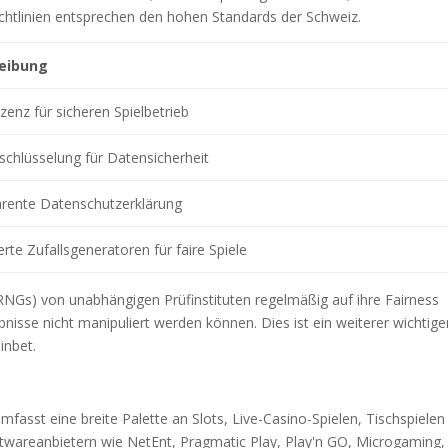
chtlinien entsprechen den hohen Standards der Schweiz.
eibung
zenz für sicheren Spielbetrieb
schlüsselung für Datensicherheit
rente Datenschutzerklärung
ierte Zufallsgeneratoren für faire Spiele
RNGs) von unabhängigen Prüfinstituten regelmäßig auf ihre Fairness
bnisse nicht manipuliert werden können. Dies ist ein weiterer wichtige
inbet.
umfasst eine breite Palette an Slots, Live-Casino-Spielen, Tischspiele
twareanbietern wie NetEnt, Pragmatic Play, Play'n GO, Microgaming,