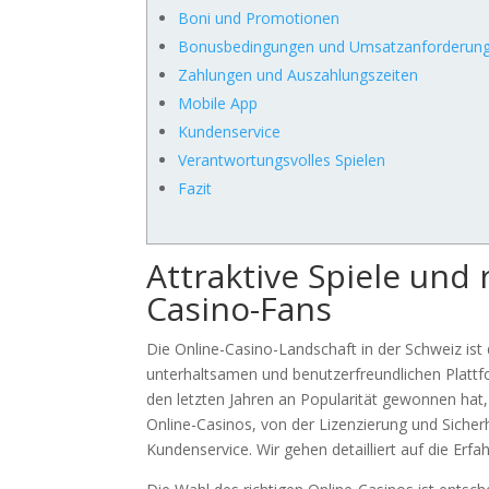
Boni und Promotionen
Bonusbedingungen und Umsatzanforderun
Zahlungen und Auszahlungszeiten
Mobile App
Kundenservice
Verantwortungsvolles Spielen
Fazit
Attraktive Spiele und 
Casino-Fans
Die Online-Casino-Landschaft in der Schweiz ist
unterhaltsamen und benutzerfreundlichen Plattfor
den letzten Jahren an Popularität gewonnen hat,
Online-Casinos, von der Lizenzierung und Sich
Kundenservice. Wir gehen detailliert auf die Erf