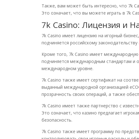
Также, вам может быть интересно, что 7k Cas
Это означает, что вы можете играть в 7k Cas
7k Casino: Лицензия и 
7k Casino имеет лицензию на игорный бизнес
подчиняется российскому законодательству 
Кроме того, 7k Casino имеет международную
подчиняется международным стандартам и о
международном уровне.
7k Casino также имеет сертификат на соотв
выданный международной организацией eCOG
прозрачность своих операций, а также обес
7k Casino имеет также партнерство с извест
Это означает, что казино предлагает игрока
безопасность.
7k Casino также имеет программу по предот
контролировать свои игорные расходы и обе