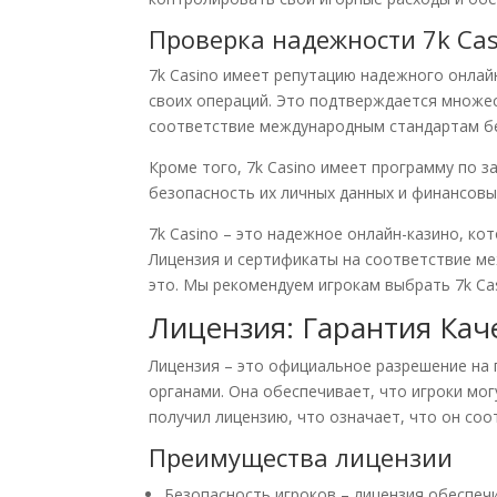
Проверка надежности 7k Cas
7k Casino имеет репутацию надежного онлай
своих операций. Это подтверждается множе
соответствие международным стандартам бе
Кроме того, 7k Casino имеет программу по 
безопасность их личных данных и финансовы
7k Casino – это надежное онлайн-казино, ко
Лицензия и сертификаты на соответствие м
это. Мы рекомендуем игрокам выбрать 7k Cas
Лицензия: Гарантия Кач
Лицензия – это официальное разрешение на
органами. Она обеспечивает, что игроки могу
получил лицензию, что означает, что он со
Преимущества лицензии
Безопасность игроков – лицензия обеспечи