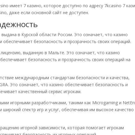
ino имеет 7 казино, которое доступно по адресу 7kcasino 7 кази
ino, даже если основной сайт не доступен.
Надежность
, выдана в Курской области России. Это означает, что казино
и обеспечивает безопасность и прозрачность своих операций.
 лицензию, выданную в Мальте. Это означает, что казино
беспечивает безопасность и прозрачность своих операций на
етствие международным стандартам безопасности и качества,
RA. Это означает, что казино обеспечивает безопасность и
печивает качественный сервис игрокам.
ными игорными разработчиками, такими как Microgaming и NetEn
м широкий спектр игр и услуг, обеспечивая им высокое качество
вращению игорной зависимости, которая помогает игрокам
спечивает безопасность их игорных операций.