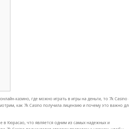
нлайн-казино, где можно играть в игры на деньги, то 7k Casino 
отрим, как 7k Casino получила лицензию и почему это важно дл
ие в Кюрасао, что является одним из самых надежных и