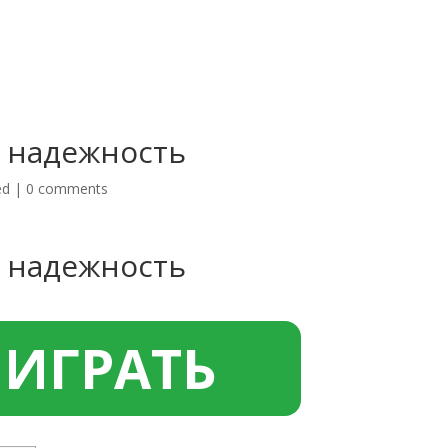
и надежность
ed
|
0 comments
и надежность
️ ИГРАТЬ