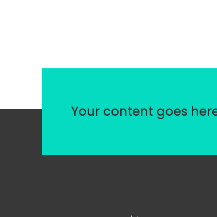
Your content goes her