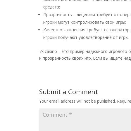
средств;
Прозрачность – лицензия требует от опер
игроки могут контролировать свои игры;
Качество – лицензия требует от оператора
игроки получают удовлетворение от игры.
7k casino – это пример надежного игрового
и прозрачность своих игр. Если вы ищете над
Submit a Comment
Your email address will not be published.
Requir