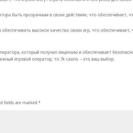
атора быть прозрачным в своих действиях, что обеспечивает, ч
 обеспечивать высокое качество своих игр, что обеспечивает, 
 оператора, который получил лицензию и обеспечивает безопасн
ежный игровой оператор, то 7k casino – это ваш выбор.
ed fields are marked
*