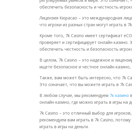
регулируемых рынков в мире. Это означает, 
обеспечить безопасность и честность игрок
Лицензия Кюрасао – это международная лицен
что игроки из разных стран могут играть в 7k
Кроме того, 7k Casino имеет сертификат eC
проверяет и сертифицирует онлайн-казино. Э
обеспечить честность и безопасность игрок
В целом, 7k Casino – это надежное и лицензи
ищете безопасное и честное онлайн-казино, 
Также, вам может быть интересно, что 7k Ca
Это означает, что вы можете играть в 7k Cas
В любом случае, мы рекомендуем
7к казино
в
онлайн-казино, где можно играть в игры на д
7k Casino – это отличный выбор для игроков
рекомендуем вам играть в 7k Casino, потому
играть в игры на деньги.