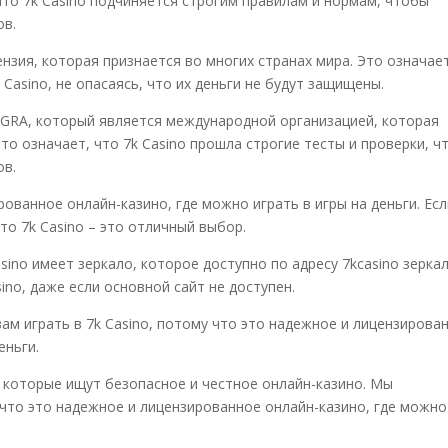
что 7k Casino подчиняется строгим правилам и нормам, чтобы
ов.
зия, которая признается во многих странах мира. Это означает
 Casino, не опасаясь, что их деньги не будут защищены.
OGRA, который является международной организацией, которая
то означает, что 7k Casino прошла строгие тесты и проверки, ч
ов.
рованное онлайн-казино, где можно играть в игры на деньги. Ес
то 7k Casino – это отличный выбор.
sino имеет зеркало, которое доступно по адресу 7kcasino зеркал
ino, даже если основной сайт не доступен.
ам играть в 7k Casino, потому что это надежное и лицензирова
еньги.
, которые ищут безопасное и честное онлайн-казино. Мы
 что это надежное и лицензированное онлайн-казино, где можно