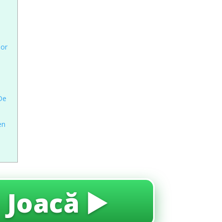
lor
 De
en
 Joacă ▶️