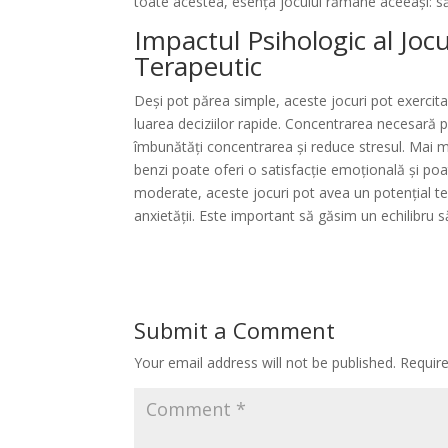
toate acestea, esența jocului rămâne aceeași: să 
Impactul Psihologic al Jocu
Terapeutic
Deși pot părea simple, aceste jocuri pot exercita 
luarea deciziilor rapide. Concentrarea necesară
îmbunătăți concentrarea și reduce stresul. Mai m
benzi poate oferi o satisfacție emoțională și poate
moderate, aceste jocuri pot avea un potențial ter
anxietății. Este important să găsim un echilibru să
Submit a Comment
Your email address will not be published.
Requir