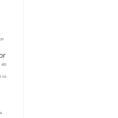
d
.
ței
or
alți
ă să-
ea