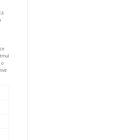
că
a
ace
itmul
 o
ivit