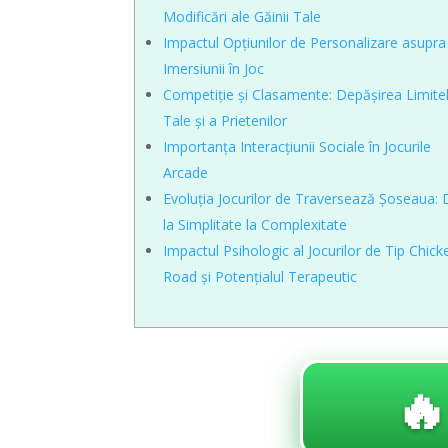
Modificări ale Găinii Tale
Impactul Opțiunilor de Personalizare asupra
Imersiunii în Joc
Competiție și Clasamente: Depășirea Limite
Tale și a Prietenilor
Importanța Interacțiunii Sociale în Jocurile
Arcade
Evoluția Jocurilor de Traversează Șoseaua:
la Simplitate la Complexitate
Impactul Psihologic al Jocurilor de Tip Chick
Road și Potențialul Terapeutic
🔥