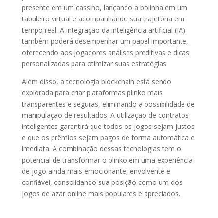
presente em um cassino, lançando a bolinha em um
tabuleiro virtual e acompanhando sua trajetória em
tempo real. A integração da inteligência artificial (IA)
também poderá desempenhar um papel importante,
oferecendo aos jogadores análises preditivas e dicas
personalizadas para otimizar suas estratégias.
Além disso, a tecnologia blockchain está sendo
explorada para criar plataformas plinko mais
transparentes e seguras, eliminando a possibilidade de
manipulação de resultados. A utilização de contratos
inteligentes garantirá que todos os jogos sejam justos
e que os prêmios sejam pagos de forma automática e
imediata. A combinação dessas tecnologias tem o
potencial de transformar o plinko em uma experiência
de jogo ainda mais emocionante, envolvente e
confiável, consolidando sua posição como um dos
jogos de azar online mais populares e apreciados.