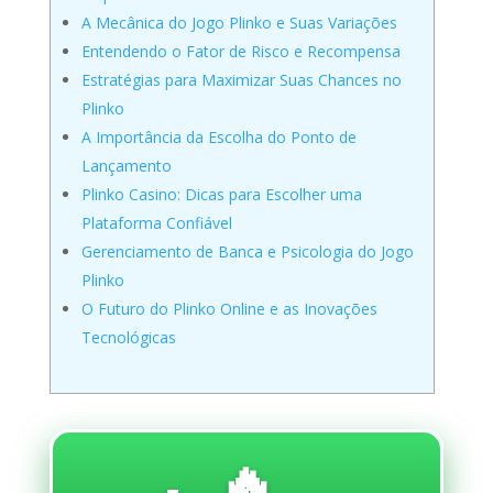
A Mecânica do Jogo Plinko e Suas Variações
Entendendo o Fator de Risco e Recompensa
Estratégias para Maximizar Suas Chances no
Plinko
A Importância da Escolha do Ponto de
Lançamento
Plinko Casino: Dicas para Escolher uma
Plataforma Confiável
Gerenciamento de Banca e Psicologia do Jogo
Plinko
O Futuro do Plinko Online e as Inovações
Tecnológicas
🔥