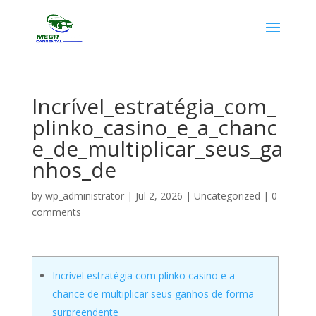
Incrível_estratégia_com_
plinko_casino_e_a_chanc
e_de_multiplicar_seus_ga
nhos_de
by
wp_administrator
|
Jul 2, 2026
|
Uncategorized
|
0
comments
Incrível estratégia com plinko casino e a
chance de multiplicar seus ganhos de forma
surpreendente