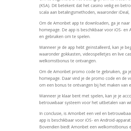
(KSA). Dit betekent dat het casino veilig en be
scala aan betalingsmethoden, waaronder iDeal, N
Om de Amonbet app te downloaden, ga je naar 
homepage. De app is beschikbaar voor iOS- en A
en gebruiken om te spelen.
Wanneer je de app hebt geïnstalleerd, kan je be
waaronder gokkasten, videospelletjes en live 
welkomstbonus te ontvangen.
Om de Amonbet promo code te gebruiken, ga je 
homepage. Daar vind je de promo code en de vo
om een bonus te ontvangen bij het maken van e
Wanneer je klaar bent met spelen, kan je je acc
betrouwbaar systeem voor het uitbetalen van wi
In conclusie, is Amonbet een veil en betrouwbaa
app is beschikbaar voor iOS- en Android-appara
Bovendien biedt Amonbet een welkomstbonus en