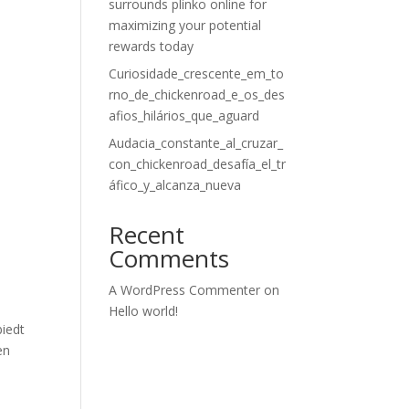
surrounds plinko online for
maximizing your potential
rewards today
Curiosidade_crescente_em_to
rno_de_chickenroad_e_os_des
afios_hilários_que_aguard
Audacia_constante_al_cruzar_
con_chickenroad_desafía_el_tr
áfico_y_alcanza_nueva
Recent
Comments
A WordPress Commenter
on
Hello world!
iedt
en