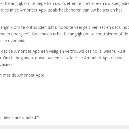
het belangrijk om te beperken uw inzet en te controleren uw spelgedr
ncties in de Amonbet App, zoals het beheren van uw balans en het
ngrijk om te onthouden dat u nooit te veel geld verliest en dat u noo
en doorgeeft. Bovendien is het belangrijk om te controleren of de
dse overheid.
n dat de Amonbet App een veilig en vertrouwd casino is, waar u kunt
en. Om te beginnen, download en installeer de Amonbet App op uw
 casino.
len met de Amonbet App!
ed fields are marked
*