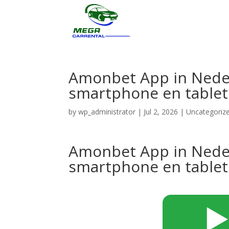
Amonbet App in Neder
smartphone en tablet
by
wp_administrator
|
Jul 2, 2026
|
Uncategoriz
Amonbet App in Neder
smartphone en tablet
▶