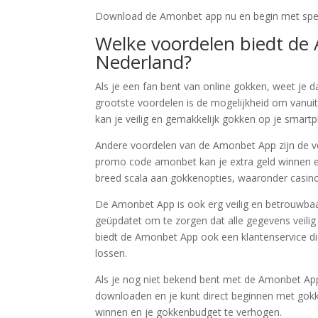
Download de Amonbet app nu en begin met spe
Welke voordelen biedt de
Nederland?
Als je een fan bent van online gokken, weet je 
grootste voordelen is de mogelijkheid om vanui
kan je veilig en gemakkelijk gokken op je smartp
Andere voordelen van de Amonbet App zijn de v
promo code amonbet kan je extra geld winnen 
breed scala aan gokkenopties, waaronder casino
De Amonbet App is ook erg veilig en betrouwbaa
geüpdatet om te zorgen dat alle gegevens veilig
biedt de Amonbet App ook een klantenservice di
lossen.
Als je nog niet bekend bent met de Amonbet App
downloaden en je kunt direct beginnen met gok
winnen en je gokkenbudget te verhogen.