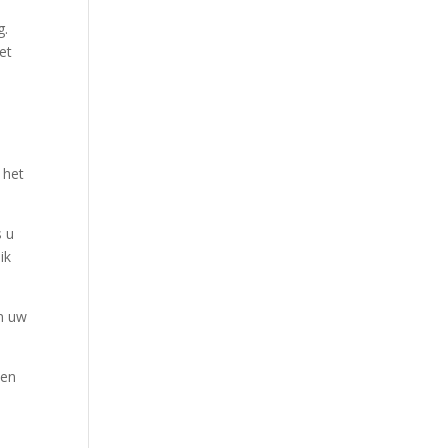
g.
et
 het
s u
ik
an uw
den