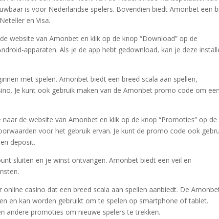
trouwbaar is voor Nederlandse spelers. Bovendien biedt Amonbet een 
eteller en Visa.
de website van Amonbet en klik op de knop “Download” op de
ndroid-apparaten. Als je de app hebt gedownload, kan je deze install
ginnen met spelen. Amonbet biedt een breed scala aan spellen,
casino. Je kunt ook gebruik maken van de Amonbet promo code om ee
naar de website van Amonbet en klik op de knop “Promoties” op de
orwaarden voor het gebruik ervan. Je kunt de promo code ook gebr
en deposit.
ount sluiten en je winst ontvangen. Amonbet biedt een veil en
nsten.
r online casino dat een breed scala aan spellen aanbiedt. De Amonbe
ten en kan worden gebruikt om te spelen op smartphone of tablet.
 andere promoties om nieuwe spelers te trekken.