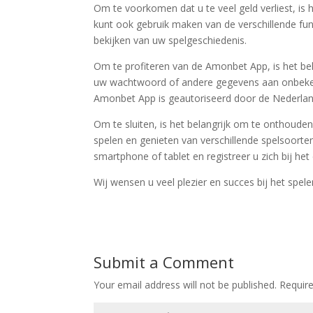
Om te voorkomen dat u te veel geld verliest, is 
kunt ook gebruik maken van de verschillende fu
bekijken van uw spelgeschiedenis.
Om te profiteren van de Amonbet App, is het bela
uw wachtwoord of andere gegevens aan onbekend
Amonbet App is geautoriseerd door de Nederlan
Om te sluiten, is het belangrijk om te onthoude
spelen en genieten van verschillende spelsoort
smartphone of tablet en registreer u zich bij het
Wij wensen u veel plezier en succes bij het spe
Submit a Comment
Your email address will not be published.
Requir