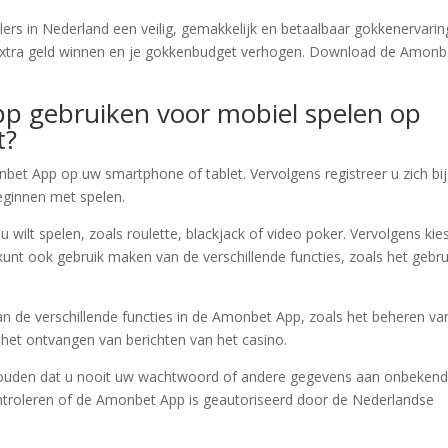
rs in Nederland een veilig, gemakkelijk en betaalbaar gokkenervarin
 extra geld winnen en je gokkenbudget verhogen. Download de Amonb
p gebruiken voor mobiel spelen op
t?
et App op uw smartphone of tablet. Vervolgens registreer u zich bij
ginnen met spelen.
u wilt spelen, zoals roulette, blackjack of video poker. Vervolgens kie
 kunt ook gebruik maken van de verschillende functies, zoals het gebru
n de verschillende functies in de Amonbet App, zoals het beheren v
 het ontvangen van berichten van het casino.
onthouden dat u nooit uw wachtwoord of andere gegevens aan onbeken
ontroleren of de Amonbet App is geautoriseerd door de Nederlandse