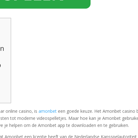
in
p
e
ar online casino, is
amonbet
een goede keuze. Het Amonbet casino b
kasten tot moderne videospelletjes. Maar hoe kan je Amonbet gebruik
en we je helpen om de Amonbet app te downloaden en te gebruiken.
at Amonbet een licentie heeft van de Nederlandse Kansspelautoriteit