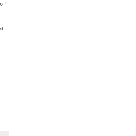
ag. U
it