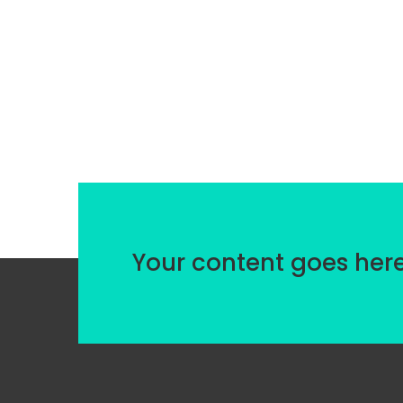
Your content goes her