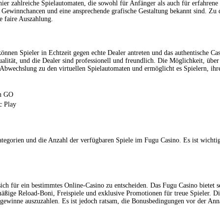
hier zahlreiche Spielautomaten, die sowohl für Anfänger als auch für erfahren
 Gewinnchancen und eine ansprechende grafische Gestaltung bekannt sind. Zu
e faire Auszahlung.
können Spieler in Echtzeit gegen echte Dealer antreten und das authentische C
alität, und die Dealer sind professionell und freundlich. Die Möglichkeit, übe
bwechslung zu den virtuellen Spielautomaten und ermöglicht es Spielern, ihre 
’n GO
c Play
tegorien und die Anzahl der verfügbaren Spiele im Fugu Casino. Es ist wichtig 
sich für ein bestimmtes Online-Casino zu entscheiden. Das Fugu Casino bietet 
e Reload-Boni, Freispiele und exklusive Promotionen für treue Spieler. Die B
gewinne auszuzahlen. Es ist jedoch ratsam, die Bonusbedingungen vor der An