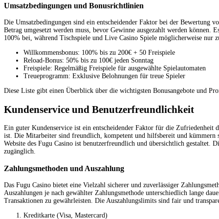
Umsatzbedingungen und Bonusrichtlinien
Die Umsatzbedingungen sind ein entscheidender Faktor bei der Bewertung von
Betrag umgesetzt werden muss, bevor Gewinne ausgezahlt werden können. Es is
100% bei, während Tischspiele und Live Casino Spiele möglicherweise nur zu
Willkommensbonus: 100% bis zu 200€ + 50 Freispiele
Reload-Bonus: 50% bis zu 100€ jeden Sonntag
Freispiele: Regelmäßig Freispiele für ausgewählte Spielautomaten
Treueprogramm: Exklusive Belohnungen für treue Spieler
Diese Liste gibt einen Überblick über die wichtigsten Bonusangebote und Pro
Kundenservice und Benutzerfreundlichkeit
Ein guter Kundenservice ist ein entscheidender Faktor für die Zufriedenheit
ist. Die Mitarbeiter sind freundlich, kompetent und hilfsbereit und kümmern 
Website des Fugu Casino ist benutzerfreundlich und übersichtlich gestaltet. D
zugänglich.
Zahlungsmethoden und Auszahlung
Das Fugu Casino bietet eine Vielzahl sicherer und zuverlässiger Zahlungsme
Auszahlungen je nach gewählter Zahlungsmethode unterschiedlich lange daue
Transaktionen zu gewährleisten. Die Auszahlungslimits sind fair und transpare
Kreditkarte (Visa, Mastercard)