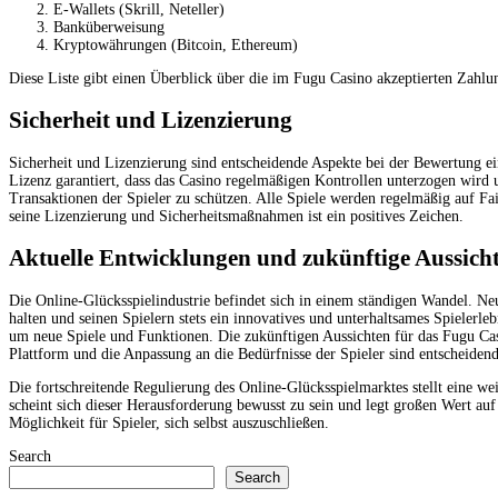
E-Wallets (Skrill, Neteller)
Banküberweisung
Kryptowährungen (Bitcoin, Ethereum)
Diese Liste gibt einen Überblick über die im Fugu Casino akzeptierten Zahlu
Sicherheit und Lizenzierung
Sicherheit und Lizenzierung sind entscheidende Aspekte bei der Bewertung ei
Lizenz garantiert, dass das Casino regelmäßigen Kontrollen unterzogen wird 
Transaktionen der Spieler zu schützen. Alle Spiele werden regelmäßig auf Fai
seine Lizenzierung und Sicherheitsmaßnahmen ist ein positives Zeichen.
Aktuelle Entwicklungen und zukünftige Aussich
Die Online-Glücksspielindustrie befindet sich in einem ständigen Wandel. N
halten und seinen Spielern stets ein innovatives und unterhaltsames Spieler
um neue Spiele und Funktionen. Die zukünftigen Aussichten für das Fugu Casi
Plattform und die Anpassung an die Bedürfnisse der Spieler sind entscheidend
Die fortschreitende Regulierung des Online-Glücksspielmarktes stellt eine we
scheint sich dieser Herausforderung bewusst zu sein und legt großen Wert auf
Möglichkeit für Spieler, sich selbst auszuschließen.
Search
Search