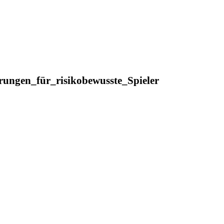
ungen_für_risikobewusste_Spieler