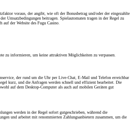
aktor voraus, der angibt, wie oft der Bonusbetrag und/oder der eingezahlte
g der Umsatzbedingungen beitragen. Spielautomaten tragen in der Regel zu
ch auf der Website des Fugu Casino.
te zu informieren, um keine attraktiven Möglichkeiten zu verpassen.
enservice, der rund um die Uhr per Live-Chat, E-Mail und Telefon erreichbar
egel kurz, und die Anfragen werden schnell und effizient bearbeitet. Die
ist sowohl auf dem Desktop-Computer als auch auf mobilen Geräten gut
hlungen werden in der Regel sofort gutgeschrieben, während die
hlungen und arbeitet mit renommierten Zahlungsanbietern zusammen, um die