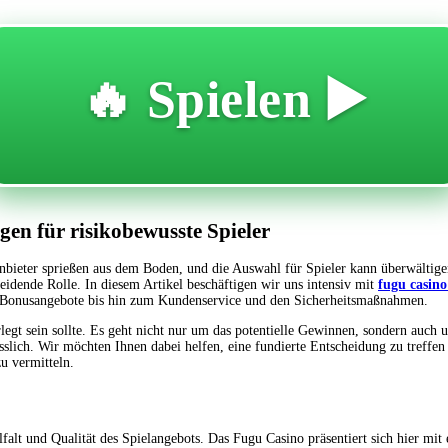
🔥 Spielen ▶️
en für risikobewusste Spieler
nbieter sprießen aus dem Boden, und die Auswahl für Spieler kann überwältige
eidende Rolle. In diesem Artikel beschäftigen wir uns intensiv mit
fugu casin
ie Bonusangebote bis hin zum Kundenservice und den Sicherheitsmaßnahmen.
erlegt sein sollte. Es geht nicht nur um das potentielle Gewinnen, sondern auch
slich. Wir möchten Ihnen dabei helfen, eine fundierte Entscheidung zu treffen
u vermitteln.
lfalt und Qualität des Spielangebots. Das Fugu Casino präsentiert sich hier m