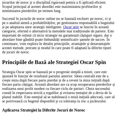
jocurilor de noroc și o disciplină riguroasă pentru a fi aplicată eficient.
Scopul principal al acestei abordări este maximizarea profiturilor și
minimizarea pierderilor pe termen lung.
Succesul în jocurile de noroc online nu se bazează exclusiv pe noroc, ci și
pe o analiză atentă a probabilităților, pe gestionarea responsabilă a bugetului
și pe adoptarea unor strategii inteligente.
Oscar spin
se înscrie în această
categorie, oferind o alternativă la metodele mai tradiționale de pariere. Este
important de reținut că nicio strategie nu garantează câștiguri sigure, dar o
abordare bine gândită poate îmbunătăți semnificativ șansele de succes. În
continuare, vom explora în detaliu principiile, avantajele și dezavantajele
acestei metode, precum și modul în care poate fi adaptată la diferite tipuri
de jocuri de noroc.
Principiile de Bază ale Strategiei Oscar Spin
Strategia Oscar spin se bazează pe o progresie simplă a mizei, care este
ajustată în funcție de rezultatul pariului anterior. Ideea centrală este de a
crește miza după fiecare pariu pierdut și de a reveni la miza inițială după
fiecare pariu câștigat. Această abordare are ca scop recuperarea pierderilor și
realizarea unui profit modest cu fiecare ciclu de pariuri. Cheia succesului
constă în respectarea strictă a regulilor și evitarea tentației de a devia de la
planul stabilit. Este esențial să se stabilească o miză inițială adecvată, care să
se potrivească cu bugetul disponibil și cu toleranța la risc a jucătorului.
Aplicarea Strategiei la Diferite Jocuri de Noroc