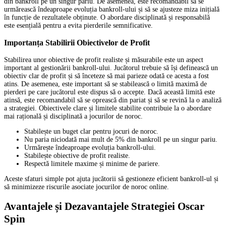
din bankroll pe un singur pariu. De asemenea, este recomandabil să se
urmărească îndeaproape evoluția bankroll-ului și să se ajusteze miza inițială
în funcție de rezultatele obținute. O abordare disciplinată și responsabilă
este esențială pentru a evita pierderile semnificative.
Importanța Stabilirii Obiectivelor de Profit
Stabilirea unor obiective de profit realiste și măsurabile este un aspect
important al gestionării bankroll-ului. Jucătorul trebuie să își definească un
obiectiv clar de profit și să înceteze să mai parieze odată ce acesta a fost
atins. De asemenea, este important să se stabilească o limită maximă de
pierderi pe care jucătorul este dispus să o accepte. Dacă această limită este
atinsă, este recomandabil să se oprească din pariat și să se revină la o analiză
a strategiei. Obiectivele clare și limitele stabilite contribuie la o abordare
mai rațională și disciplinată a jocurilor de noroc.
Stabilește un buget clar pentru jocuri de noroc.
Nu paria niciodată mai mult de 5% din bankroll pe un singur pariu.
Urmărește îndeaproape evoluția bankroll-ului.
Stabilește obiective de profit realiste.
Respectă limitele maxime și minime de pariere.
Aceste sfaturi simple pot ajuta jucătorii să gestioneze eficient bankroll-ul și
să minimizeze riscurile asociate jocurilor de noroc online.
Avantajele și Dezavantajele Strategiei Oscar
Spin