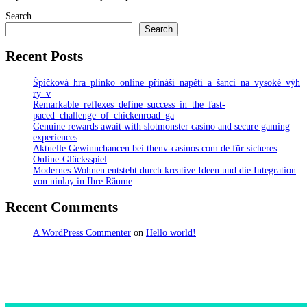
Search
Search
Recent Posts
Špičková_hra_plinko_online_přináší_napětí_a_šanci_na_vysoké_výh
ry_v
Remarkable_reflexes_define_success_in_the_fast-
paced_challenge_of_chickenroad_ga
Genuine rewards await with slotmonster casino and secure gaming
experiences
Aktuelle Gewinnchancen bei thenv-casinos.com.de für sicheres
Online-Glücksspiel
Modernes Wohnen entsteht durch kreative Ideen und die Integration
von ninlay in Ihre Räume
Recent Comments
A WordPress Commenter
on
Hello world!