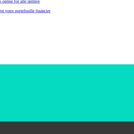
online for alle spillere
t votre portefeuille financier