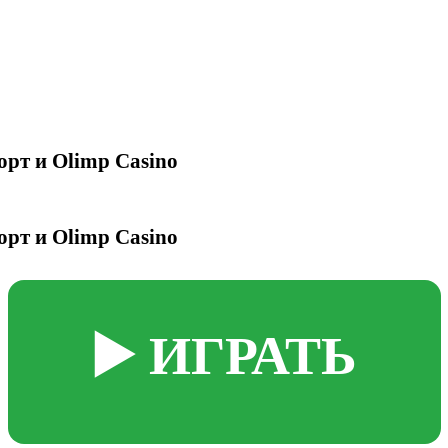
орт и Olimp Casino
орт и Olimp Casino
▶️ ИГРАТЬ