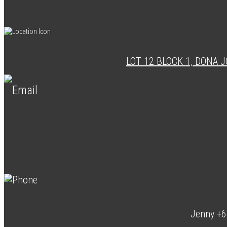
LOT 12 BLOCK 1, DONA 
Jenny +6