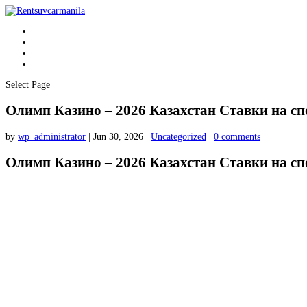
Home
Find Car
Support
Contact
Select Page
Олимп Казино – 2026 Казахстан Ставки на сп
by
wp_administrator
|
Jun 30, 2026
|
Uncategorized
|
0 comments
Олимп Казино – 2026 Казахстан Ставки на сп