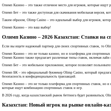
Олимп Казино – это также отличное место для игроков, которые ищут р
Олимп Бет – это также доступная для скачивания мобильная версия, кото
Таким образом, Olimp Casino – это идеальный выбор для игроков, кот
Олимп Казино – это ваш выбор!
Олимп Казино – 2026 Казахстан: Ставки на с
Если вы ищете надежный партнер для своих спортивных ставок, то Olimp
Олимп Казино – это не только казино, но и платформа для спортивных 
Олимп Казино также предлагает различные типы ставок, включая лайн 
Олимп Бет – это мобильное приложение, которое позволяет пользовател
Олимп БК – это официальный букмекер Olimp Casino, который предлага
безопасность и конфиденциальность транзакций.
Олимп Казино – это не только платформа для спортивных ставок, но и 
которые ищут комбинацию спортивных ставок и игр.
В 2026 году, когда казахстанский рынок беттинга будет развиваться, O
Казахстан: Новый игрок на рынке онлайн-ка