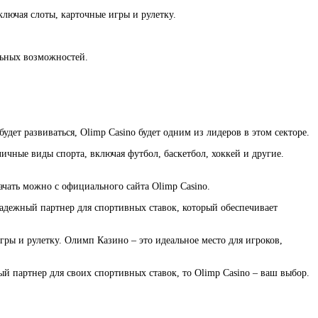
лючая слоты, карточные игры и рулетку.
льных возможностей.
удет развиваться, Olimp Casino будет одним из лидеров в этом секторе.
ичные виды спорта, включая футбол, баскетбол, хоккей и другие.
ачать можно с официального сайта Olimp Casino.
надежный партнер для спортивных ставок, который обеспечивает
гры и рулетку. Олимп Казино – это идеальное место для игроков,
ный партнер для своих спортивных ставок, то Olimp Casino – ваш выбор.