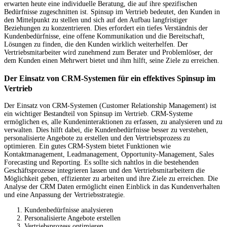
erwarten heute eine individuelle Beratung, die auf ihre spezifischen
Bedürfnisse zugeschnitten ist. Spinsup im Vertrieb bedeutet, den Kunden in
den Mittelpunkt zu stellen und sich auf den Aufbau langfristiger
Beziehungen zu konzentrieren. Dies erfordert ein tiefes Verständnis der
Kundenbedürfnisse, eine offene Kommunikation und die Bereitschaft,
Lösungen zu finden, die den Kunden wirklich weiterhelfen. Der
Vertriebsmitarbeiter wird zunehmend zum Berater und Problemlöser, der
dem Kunden einen Mehrwert bietet und ihm hilft, seine Ziele zu erreichen.
Der Einsatz von CRM-Systemen für ein effektives Spinsup im
Vertrieb
Der Einsatz von CRM-Systemen (Customer Relationship Management) ist
ein wichtiger Bestandteil von Spinsup im Vertrieb. CRM-Systeme
ermöglichen es, alle Kundeninteraktionen zu erfassen, zu analysieren und zu
verwalten. Dies hilft dabei, die Kundenbedürfnisse besser zu verstehen,
personalisierte Angebote zu erstellen und den Vertriebsprozess zu
optimieren. Ein gutes CRM-System bietet Funktionen wie
Kontaktmanagement, Leadmanagement, Opportunity-Management, Sales
Forecasting und Reporting. Es sollte sich nahtlos in die bestehenden
Geschäftsprozesse integrieren lassen und den Vertriebsmitarbeitern die
Möglichkeit geben, effizienter zu arbeiten und ihre Ziele zu erreichen. Die
Analyse der CRM Daten ermöglicht einen Einblick in das Kundenverhalten
und eine Anpassung der Vertriebsstrategie.
Kundenbedürfnisse analysieren
Personalisierte Angebote erstellen
Vertriebsprozess optimieren