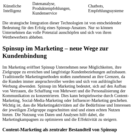
Datenanalyse,
Künstliche
Chatbots,
Produktempfehlungen,
Intelligenz
Empfehlungssysteme
Kundenservice
Die strategische Integration dieser Technologien ist von entscheidender
Bedeutung für den Erfolg eines Spinsup-Ansatzes. Nur so können
Unternehmen das volle Potenzial ausschöpfen und sich von ihren
Wettbewerbern abheben.
Spinsup im Marketing – neue Wege zur
Kundenbindung
Im Marketing eröffnet Spinsup Unternehmen neue Möglichkeiten, ihre
Zielgruppe zu erreichen und langfristige Kundenbeziehungen aufzubauen.
Traditionelle Marketingmethoden stoßen zunehmend an ihre Grenzen, da
die Kunden immer anspruchsvoller werden und sich von aufdringlicher
Werbung abwenden. Spinsup im Marketing bedeutet, sich auf den Aufbau
von Vertrauen, die Schaffung von Mehrwert und die Personalisierung der
Kommunikation zu konzentrieren. Dies kann beispielsweise durch Content-
Marketing, Social-Media-Marketing oder Influencer-Marketing geschehen.
Wichtig ist, dass die Marketingaktivitäten auf die Bedürfnisse und Interessen
der jeweiligen Zielgruppe zugeschnitten sind und einen echten Nutzen
bieten. Die Nutzung von Daten und Analysen hilft dabei, die
Marketingkampagnen zu optimieren und die Effektivität zu steigern.
Content-Marketing als zentraler Bestandteil von Spinsup