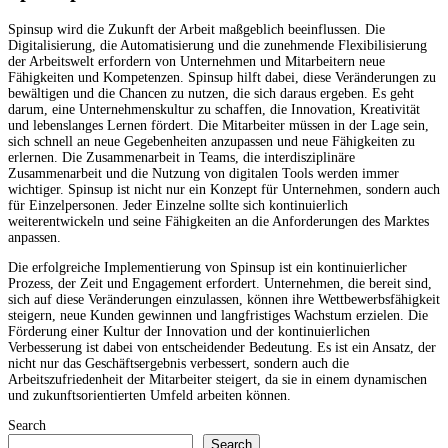
Spinsup wird die Zukunft der Arbeit maßgeblich beeinflussen. Die
Digitalisierung, die Automatisierung und die zunehmende Flexibilisierung
der Arbeitswelt erfordern von Unternehmen und Mitarbeitern neue
Fähigkeiten und Kompetenzen. Spinsup hilft dabei, diese Veränderungen zu
bewältigen und die Chancen zu nutzen, die sich daraus ergeben. Es geht
darum, eine Unternehmenskultur zu schaffen, die Innovation, Kreativität
und lebenslanges Lernen fördert. Die Mitarbeiter müssen in der Lage sein,
sich schnell an neue Gegebenheiten anzupassen und neue Fähigkeiten zu
erlernen. Die Zusammenarbeit in Teams, die interdisziplinäre
Zusammenarbeit und die Nutzung von digitalen Tools werden immer
wichtiger. Spinsup ist nicht nur ein Konzept für Unternehmen, sondern auch
für Einzelpersonen. Jeder Einzelne sollte sich kontinuierlich
weiterentwickeln und seine Fähigkeiten an die Anforderungen des Marktes
anpassen.
Die erfolgreiche Implementierung von Spinsup ist ein kontinuierlicher
Prozess, der Zeit und Engagement erfordert. Unternehmen, die bereit sind,
sich auf diese Veränderungen einzulassen, können ihre Wettbewerbsfähigkeit
steigern, neue Kunden gewinnen und langfristiges Wachstum erzielen. Die
Förderung einer Kultur der Innovation und der kontinuierlichen
Verbesserung ist dabei von entscheidender Bedeutung. Es ist ein Ansatz, der
nicht nur das Geschäftsergebnis verbessert, sondern auch die
Arbeitszufriedenheit der Mitarbeiter steigert, da sie in einem dynamischen
und zukunftsorientierten Umfeld arbeiten können.
Search
Search