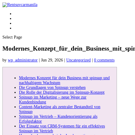
Home
Find Car
Support
Contact
Select Page
Modernes_Konzept_für_dein_Business_mit_sp
by
wp_administrator
|
Jun 29, 2026
|
Uncategorized
|
0 comments
Modernes Konzept für dein Business mit spinsup und
nachhaltigem Wachstum
Die Grundlagen von Spinsup verstehen
Die Rolle der Digitalisierung im Spinsup-Konzept
Spinsup im Marketing – neue Wege zur
Kundenbindung
Content-Marketing als zentraler Bestandteil von
Spinsup
Spinsup im Vertrieb – Kundenorientierung als
Erfolgsfaktor
Der Einsatz von CRM-Systemen für ein effektives
Spinsup im Vertrieb