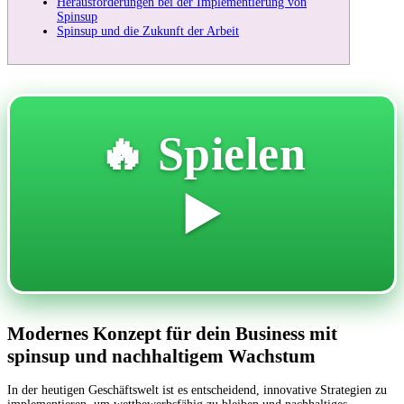
Herausforderungen bei der Implementierung von
Spinsup
Spinsup und die Zukunft der Arbeit
🔥 Spielen
▶️
Modernes Konzept für dein Business mit
spinsup und nachhaltigem Wachstum
In der heutigen Geschäftswelt ist es entscheidend, innovative Strategien zu