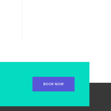
BOOK NOW