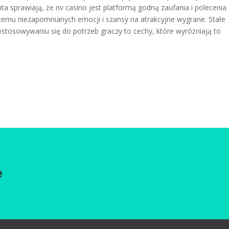
ta sprawiają, że nv casino jest platformą godną zaufania i polecenia
cemu niezapomnianych emocji i szansy na atrakcyjne wygrane. Stałe
stosowywaniu się do potrzeb graczy to cechy, które wyróżniają to
e