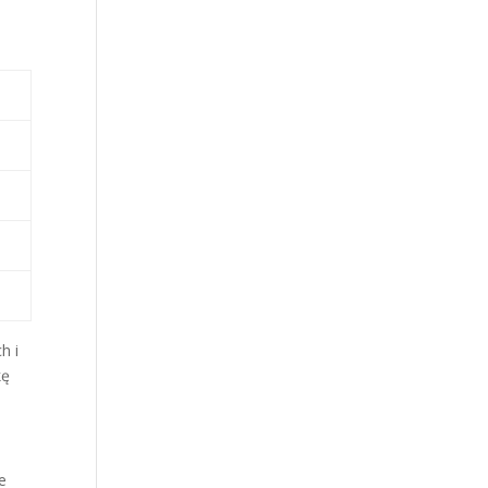
h i
kę
e