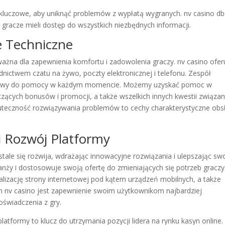
kluczowe, aby uniknąć problemów z wypłatą wygranych. nv casino db
 a gracze mieli dostęp do wszystkich niezbędnych informacji.
e Techniczne
 ważna dla zapewnienia komfortu i zadowolenia graczy. nv casino ofer
nictwem czatu na żywo, poczty elektronicznej i telefonu. Zespół
gotowy do pomocy w każdym momencie. Możemy uzyskać pomoc w
zących bonusów i promocji, a także wszelkich innych kwestii związa
 skuteczność rozwiązywania problemów to cechy charakterystyczne obs
i Rozwój Platformy
 stale się rozwija, wdrażając innowacyjne rozwiązania i ulepszając sw
anży i dostosowuje swoją ofertę do zmieniających się potrzeb graczy
izację strony internetowej pod kątem urządzeń mobilnych, a także
m nv casino jest zapewnienie swoim użytkownikom najbardziej
świadczenia z gry.
atformy to klucz do utrzymania pozycji lidera na rynku kasyn online.