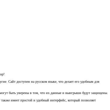
ор!
гие. Сайт доступен на русском языке, что делает его удобным для
 могут быть уверены в том, что их данные и выигрыши будут защищены.
т также имеет простой и удобный интерфейс, который позволяет