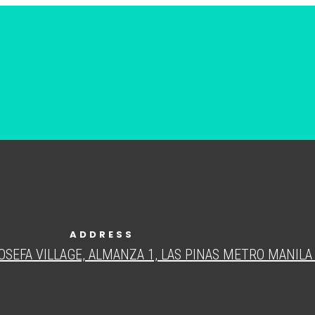
ADDRESS
JOSEFA VILLAGE, ALMANZA 1, LAS PINAS METRO MANILA