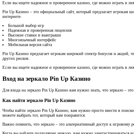
Если вы ищете надежное и проверенное казино, где можно играть в л
Pin Up Казино – это официальный сайт, который предлагает игрокам ши
интернете.
Большой выбор игр
Надежная и проверенная лицензия
Высокие ставки и выигрыши
Многоязычный интерфейс
Мобильная версия сайта
Pin Up Казино предлагает игрокам широкий спектр бонусов и акций, ч
других рисков.
Если вы ищете надежное и проверенное казино, где можно играть в л
Вход на зеркало Pin Up Казино
Для входа на зеркало Pin Up Казино вам нужно знать, что зеркало – эт
Как найти зеркало Pin Up Казино
Чтобы найти зеркало Pin Up Казино, вам нужно просто ввести в поиско
можете выбрать тот, который вам понравится.
Важно помнить, что зеркало – это альтернативный доступ к игровому 
Когда вы найдете подходящее зеркало, вам нужно зарегистрироваться на 