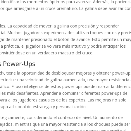
 identificar los momentos óptimos para avanzar. Además, la pacienci
or que arriesgarse a un cruce prematuro. La gallina debe avanzar co
les. La capacidad de mover la gallina con precisión y responder
cial. Muchos jugadores experimentados utilizan toques cortos y prec
lugar de mantener presionado el botón de avance. Esto permite un ma
 práctica, el jugador se volverá más intuitivo y podrá anticipar los
convirtiéndose en un verdadero maestro del cruce.
os Power-Ups
d», tiene la oportunidad de desbloquear mejoras y obtener power-up
en incluir una velocidad de gallina aumentada, una mayor resistencia 
ráfico. El uso inteligente de estos power-ups puede marcar la diferenc
iveles más desafiantes. Aprender a combinar diferentes power-ups de
para a los jugadores casuales de los expertos. Las mejoras no solo
capa adicional de estrategia y personalización.
atégicamente, considerando el contexto del nivel. Un aumento de
pejados, mientras que una mayor resistencia a los choques puede ser
. Experimentar con diferentes combinaciones de power-ups permite al