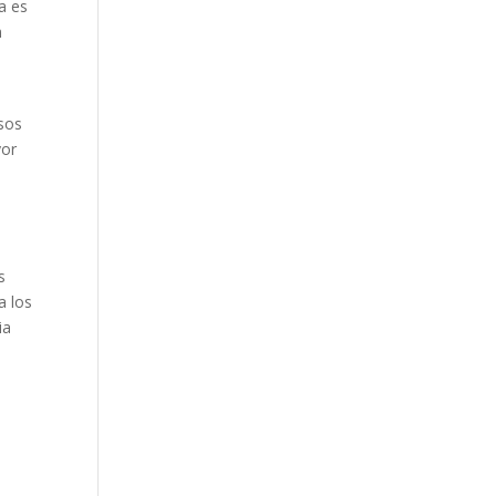
a es
n
isos
yor
s
a los
ia