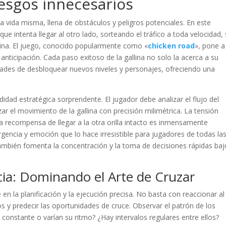
riesgos innecesarios
la vida misma, llena de obstáculos y peligros potenciales. En este
que intenta llegar al otro lado, sorteando el tráfico a toda velocidad,
alina. El juego, conocido popularmente como «
chicken road
», pone a
anticipación. Cada paso exitoso de la gallina no solo la acerca a su
dades de desbloquear nuevos niveles y personajes, ofreciendo una
dad estratégica sorprendente. El jugador debe analizar el flujo del
izar el movimiento de la gallina con precisión milimétrica. La tensión
 recompensa de llegar a la otra orilla intacto es inmensamente
rgencia y emoción que lo hace irresistible para jugadores de todas la
también fomenta la concentración y la toma de decisiones rápidas baj
cia: Dominando el Arte de Cruzar
en la planificación y la ejecución precisa. No basta con reaccionar al
s y predecir las oportunidades de cruce. Observar el patrón de los
 constante o varían su ritmo? ¿Hay intervalos regulares entre ellos?