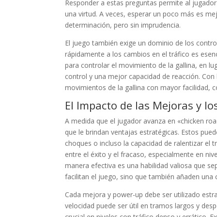
Responder a estas preguntas permite al jugador
una virtud. A veces, esperar un poco más es mej
determinación, pero sin imprudencia.
El juego también exige un dominio de los contro
rápidamente a los cambios en el tráfico es esen
para controlar el movimiento de la gallina, en 
control y una mejor capacidad de reacción. Con la
movimientos de la gallina con mayor facilidad, 
El Impacto de las Mejoras y l
A medida que el jugador avanza en «chicken roa
que le brindan ventajas estratégicas. Estos pued
choques o incluso la capacidad de ralentizar el t
entre el éxito y el fracaso, especialmente en n
manera efectiva es una habilidad valiosa que se
facilitan el juego, sino que también añaden una 
Cada mejora y power-up debe ser utilizado estr
velocidad puede ser útil en tramos largos y des
crucial en niveles con tráfico denso y errático