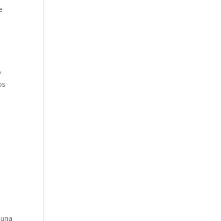
e
y
os
 una