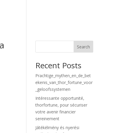
Home
Find Car
Support
Contact
a
Search
Recent Posts
Prachtige_mythen_en_de_bet
ekenis_van_thor_fortune_voor
_geloofssystemen
Intéressante opportunité,
thorfortune, pour sécuriser
votre avenir financier
sereinement
Játékélmény és nyerési