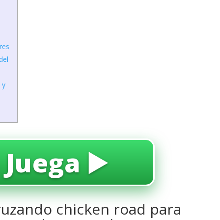
res
del
 y
 Juega ▶️
ruzando chicken road para