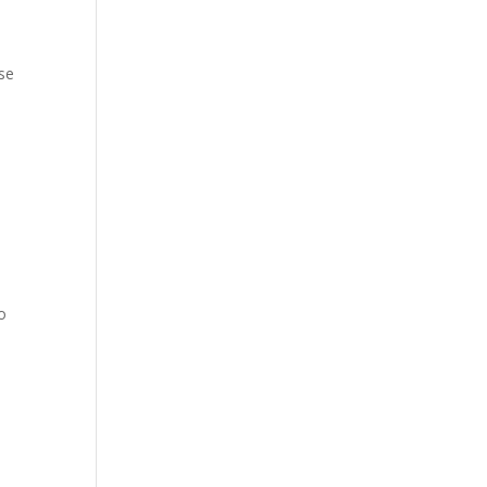
 se
s
o