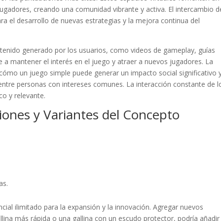
jugadores, creando una comunidad vibrante y activa. El intercambio d
a el desarrollo de nuevas estrategias y la mejora continua del
ontenido generado por los usuarios, como videos de gameplay, guías
 a mantener el interés en el juego y atraer a nuevos jugadores. La
ómo un juego simple puede generar un impacto social significativo 
entre personas con intereses comunes. La interacción constante de l
o y relevante.
siones y Variantes del Concepto
as.
cial ilimitado para la expansión y la innovación. Agregar nuevos
lina más rápida o una gallina con un escudo protector, podría añadir