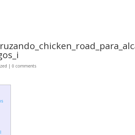
cruzando_chicken_road_para_alc
gos_i
ized
|
0 comments
os
l