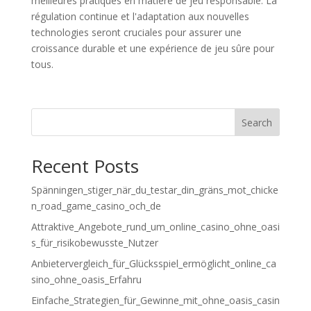
meilleures pratiques en matière de jeu responsable. La
régulation continue et l'adaptation aux nouvelles
technologies seront cruciales pour assurer une
croissance durable et une expérience de jeu sûre pour
tous.
Search
Recent Posts
Spänningen_stiger_när_du_testar_din_gräns_mot_chicke
n_road_game_casino_och_de
Attraktive_Angebote_rund_um_online_casino_ohne_oasi
s_für_risikobewusste_Nutzer
Anbietervergleich_für_Glücksspiel_ermöglicht_online_ca
sino_ohne_oasis_Erfahru
Einfache_Strategien_für_Gewinne_mit_ohne_oasis_casin