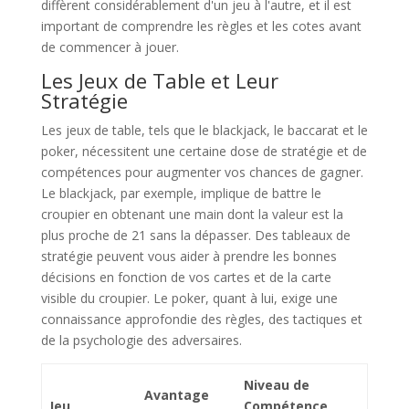
diffèrent considérablement d'un jeu à l'autre, et il est
important de comprendre les règles et les cotes avant
de commencer à jouer.
Les Jeux de Table et Leur
Stratégie
Les jeux de table, tels que le blackjack, le baccarat et le
poker, nécessitent une certaine dose de stratégie et de
compétences pour augmenter vos chances de gagner.
Le blackjack, par exemple, implique de battre le
croupier en obtenant une main dont la valeur est la
plus proche de 21 sans la dépasser. Des tableaux de
stratégie peuvent vous aider à prendre les bonnes
décisions en fonction de vos cartes et de la carte
visible du croupier. Le poker, quant à lui, exige une
connaissance approfondie des règles, des tactiques et
de la psychologie des adversaires.
Niveau de
Avantage
Jeu
Compétence