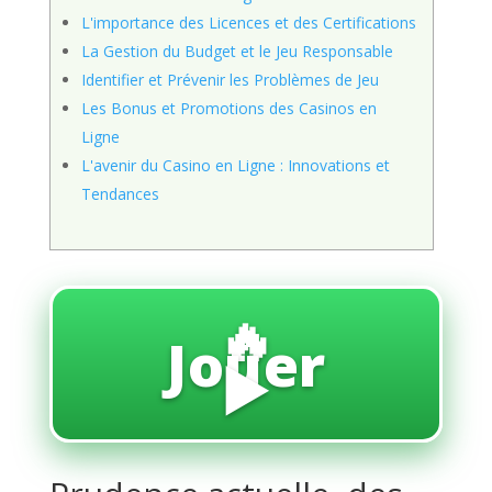
L'importance des Licences et des Certifications
La Gestion du Budget et le Jeu Responsable
Identifier et Prévenir les Problèmes de Jeu
Les Bonus et Promotions des Casinos en
Ligne
L'avenir du Casino en Ligne : Innovations et
Tendances
🔥
Jouer
▶️