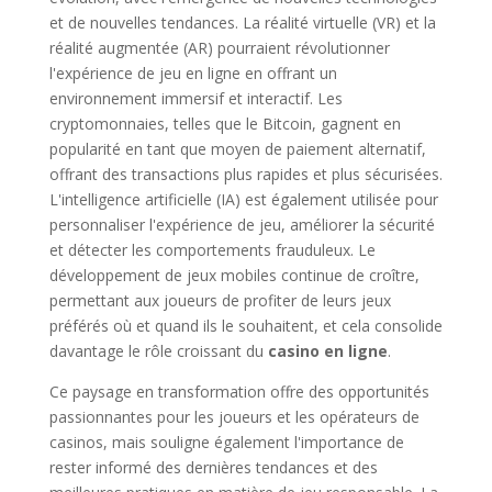
et de nouvelles tendances. La réalité virtuelle (VR) et la
réalité augmentée (AR) pourraient révolutionner
l'expérience de jeu en ligne en offrant un
environnement immersif et interactif. Les
cryptomonnaies, telles que le Bitcoin, gagnent en
popularité en tant que moyen de paiement alternatif,
offrant des transactions plus rapides et plus sécurisées.
L'intelligence artificielle (IA) est également utilisée pour
personnaliser l'expérience de jeu, améliorer la sécurité
et détecter les comportements frauduleux. Le
développement de jeux mobiles continue de croître,
permettant aux joueurs de profiter de leurs jeux
préférés où et quand ils le souhaitent, et cela consolide
davantage le rôle croissant du
casino en ligne
.
Ce paysage en transformation offre des opportunités
passionnantes pour les joueurs et les opérateurs de
casinos, mais souligne également l'importance de
rester informé des dernières tendances et des