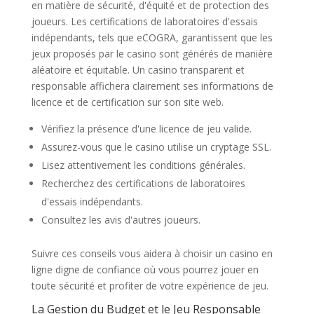
en matière de sécurité, d'équité et de protection des
joueurs. Les certifications de laboratoires d'essais
indépendants, tels que eCOGRA, garantissent que les
jeux proposés par le casino sont générés de manière
aléatoire et équitable. Un casino transparent et
responsable affichera clairement ses informations de
licence et de certification sur son site web.
Vérifiez la présence d'une licence de jeu valide.
Assurez-vous que le casino utilise un cryptage SSL.
Lisez attentivement les conditions générales.
Recherchez des certifications de laboratoires
d'essais indépendants.
Consultez les avis d'autres joueurs.
Suivre ces conseils vous aidera à choisir un casino en
ligne digne de confiance où vous pourrez jouer en
toute sécurité et profiter de votre expérience de jeu.
La Gestion du Budget et le Jeu Responsable