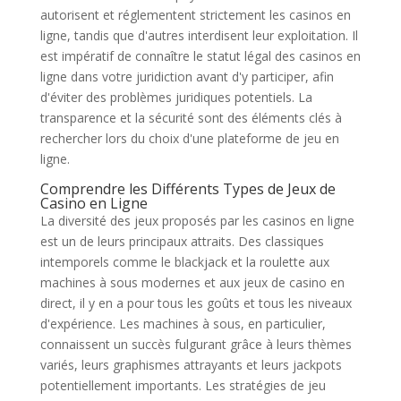
autorisent et réglementent strictement les casinos en
ligne, tandis que d'autres interdisent leur exploitation. Il
est impératif de connaître le statut légal des casinos en
ligne dans votre juridiction avant d'y participer, afin
d'éviter des problèmes juridiques potentiels. La
transparence et la sécurité sont des éléments clés à
rechercher lors du choix d'une plateforme de jeu en
ligne.
Comprendre les Différents Types de Jeux de
Casino en Ligne
La diversité des jeux proposés par les casinos en ligne
est un de leurs principaux attraits. Des classiques
intemporels comme le blackjack et la roulette aux
machines à sous modernes et aux jeux de casino en
direct, il y en a pour tous les goûts et tous les niveaux
d'expérience. Les machines à sous, en particulier,
connaissent un succès fulgurant grâce à leurs thèmes
variés, leurs graphismes attrayants et leurs jackpots
potentiellement importants. Les stratégies de jeu