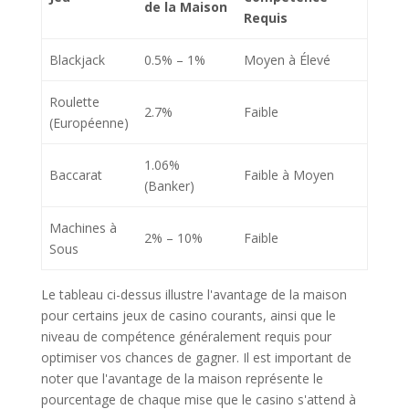
de la Maison
Requis
Blackjack
0.5% – 1%
Moyen à Élevé
Roulette
2.7%
Faible
(Européenne)
1.06%
Baccarat
Faible à Moyen
(Banker)
Machines à
2% – 10%
Faible
Sous
Le tableau ci-dessus illustre l'avantage de la maison
pour certains jeux de casino courants, ainsi que le
niveau de compétence généralement requis pour
optimiser vos chances de gagner. Il est important de
noter que l'avantage de la maison représente le
pourcentage de chaque mise que le casino s'attend à