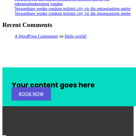
rekeningbeskerming vandag
Versoenbare wenke rondom nolimit city vir die entoesiastiese speler
Versoenbare wenke rondom nolimit city vir die entoesiastiese speler
Recent Comments
A WordPress Commenter
on
Hello world!
Your content goes here
BOOK NOW