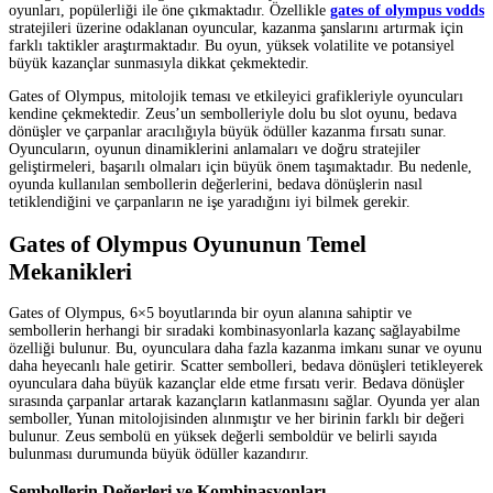
oyunları, popülerliği ile öne çıkmaktadır. Özellikle
gates of olympus vodds
stratejileri üzerine odaklanan oyuncular, kazanma şanslarını artırmak için
farklı taktikler araştırmaktadır. Bu oyun, yüksek volatilite ve potansiyel
büyük kazançlar sunmasıyla dikkat çekmektedir.
Gates of Olympus, mitolojik teması ve etkileyici grafikleriyle oyuncuları
kendine çekmektedir. Zeus’un sembolleriyle dolu bu slot oyunu, bedava
dönüşler ve çarpanlar aracılığıyla büyük ödüller kazanma fırsatı sunar.
Oyuncuların, oyunun dinamiklerini anlamaları ve doğru stratejiler
geliştirmeleri, başarılı olmaları için büyük önem taşımaktadır. Bu nedenle,
oyunda kullanılan sembollerin değerlerini, bedava dönüşlerin nasıl
tetiklendiğini ve çarpanların ne işe yaradığını iyi bilmek gerekir.
Gates of Olympus Oyununun Temel
Mekanikleri
Gates of Olympus, 6×5 boyutlarında bir oyun alanına sahiptir ve
sembollerin herhangi bir sıradaki kombinasyonlarla kazanç sağlayabilme
özelliği bulunur. Bu, oyunculara daha fazla kazanma imkanı sunar ve oyunu
daha heyecanlı hale getirir. Scatter sembolleri, bedava dönüşleri tetikleyerek
oyunculara daha büyük kazançlar elde etme fırsatı verir. Bedava dönüşler
sırasında çarpanlar artarak kazançların katlanmasını sağlar. Oyunda yer alan
semboller, Yunan mitolojisinden alınmıştır ve her birinin farklı bir değeri
bulunur. Zeus sembolü en yüksek değerli semboldür ve belirli sayıda
bulunması durumunda büyük ödüller kazandırır.
Sembollerin Değerleri ve Kombinasyonları