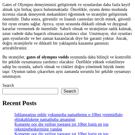
Gates of Olympus deneyiminizi geliştirmek ve oyunlardan daha fazla keyif
almak için birkaç ipucu bulunmaktadır. Öncelikle, oyunu demo modunda
ücretsiz olarak deneyerek mekanikleri öğrenmek ve stratejiler geliştirmek
önemlidir. Daha sonra, güvenilir ve lisanslı casinoları tercih etmek, güvenli
bir oyun ortamı sağlar. Ayrıca, oyun sırasında dikkatli olmak ve duygusal
kararlar vermemek de önemlidir. Sabırlı olmak ve stratejinize sadık kalmak,
uzun vadede daha başarılı olmanıza yardımcı olur. Unutmayın, slot oyunları
şans oyunlarıdır ve her zaman kazanılacak diye bir garanti yoktur. Ancak,
doğru stratejilerle ve dikkatli bir yaklaşımla kazanma şansınızı
artırabilirsiniz.
Bu stratejiler,
gates of olympus vodds
oyununda daha bilinçli ve kontrollü
bir şekilde oynamanıza yardımcı olacaktır. Özellikle yüksek volatiliteye
sahip bu oyunda, sabırlı olmak ve riskleri doğru yönetmek büyük önem
taşır. Oyunun tadını çıkarırken aynı zamanda sorumlu bir şekilde oynamayı
unutmayın.
Search
Search
Recent Posts
Inhlanganiso enhle yokunqoba namathemu e-10bet yezemidlalo
ehlukahlukene namathuba amaningi
Konsepte oor die veilige toegang tot 10bet login en jou
rekeningbeskerming vandag
Konsepte oor die veilige toegang tot 10bet login en jou