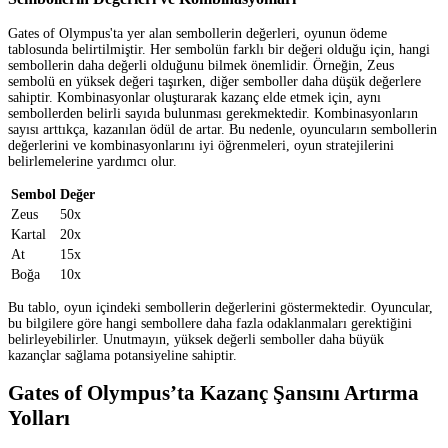
Gates of Olympus'ta yer alan sembollerin değerleri, oyunun ödeme
tablosunda belirtilmiştir. Her sembolün farklı bir değeri olduğu için, hangi
sembollerin daha değerli olduğunu bilmek önemlidir. Örneğin, Zeus
sembolü en yüksek değeri taşırken, diğer semboller daha düşük değerlere
sahiptir. Kombinasyonlar oluşturarak kazanç elde etmek için, aynı
sembollerden belirli sayıda bulunması gerekmektedir. Kombinasyonların
sayısı arttıkça, kazanılan ödül de artar. Bu nedenle, oyuncuların sembollerin
değerlerini ve kombinasyonlarını iyi öğrenmeleri, oyun stratejilerini
belirlemelerine yardımcı olur.
Sembol
Değer
Zeus
50x
Kartal
20x
At
15x
Boğa
10x
Bu tablo, oyun içindeki sembollerin değerlerini göstermektedir. Oyuncular,
bu bilgilere göre hangi sembollere daha fazla odaklanmaları gerektiğini
belirleyebilirler. Unutmayın, yüksek değerli semboller daha büyük
kazançlar sağlama potansiyeline sahiptir.
Gates of Olympus’ta Kazanç Şansını Artırma
Yolları