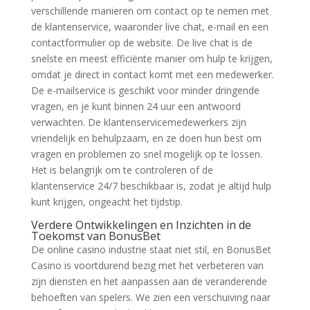
verschillende manieren om contact op te nemen met
de klantenservice, waaronder live chat, e-mail en een
contactformulier op de website. De live chat is de
snelste en meest efficiënte manier om hulp te krijgen,
omdat je direct in contact komt met een medewerker.
De e-mailservice is geschikt voor minder dringende
vragen, en je kunt binnen 24 uur een antwoord
verwachten. De klantenservicemedewerkers zijn
vriendelijk en behulpzaam, en ze doen hun best om
vragen en problemen zo snel mogelijk op te lossen.
Het is belangrijk om te controleren of de
klantenservice 24/7 beschikbaar is, zodat je altijd hulp
kunt krijgen, ongeacht het tijdstip.
Verdere Ontwikkelingen en Inzichten in de
Toekomst van BonusBet
De online casino industrie staat niet stil, en BonusBet
Casino is voortdurend bezig met het verbeteren van
zijn diensten en het aanpassen aan de veranderende
behoeften van spelers. We zien een verschuiving naar