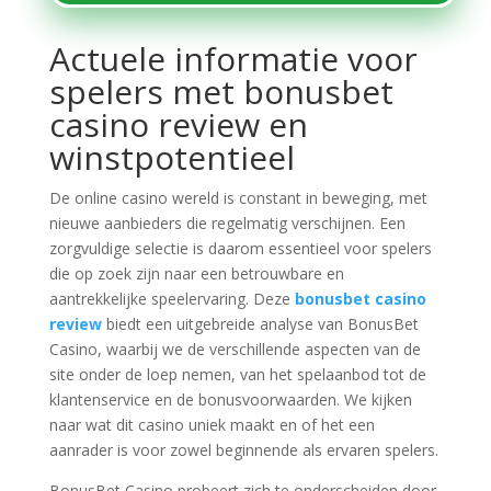
Actuele informatie voor
spelers met bonusbet
casino review en
winstpotentieel
De online casino wereld is constant in beweging, met
nieuwe aanbieders die regelmatig verschijnen. Een
zorgvuldige selectie is daarom essentieel voor spelers
die op zoek zijn naar een betrouwbare en
aantrekkelijke speelervaring. Deze
bonusbet casino
review
biedt een uitgebreide analyse van BonusBet
Casino, waarbij we de verschillende aspecten van de
site onder de loep nemen, van het spelaanbod tot de
klantenservice en de bonusvoorwaarden. We kijken
naar wat dit casino uniek maakt en of het een
aanrader is voor zowel beginnende als ervaren spelers.
BonusBet Casino probeert zich te onderscheiden door