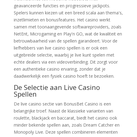
geavanceerde functies en progressieve jackpots.
Spelers kunnen kiezen uit een breed scala aan thema's,
inzetlimieten en bonusfeatures. Het casino werkt
samen met toonaangevende softwareproviders, zoals
NetEnt, Microgaming en Play'n GO, wat de kwaliteit en
betrouwbaarheid van de spellen garandeert. Voor de
liefhebbers van live casino spellen is er ook een
uitgebreide selectie, waarbij je live kunt spelen met
echte dealers via een videoverbinding. Dit zorgt voor
een authentieke casino ervaring, zonder dat je
daadwerkelijk een fysiek casino hoeft te bezoeken.
De Selectie aan Live Casino
Spellen
De live casino sectie van BonusBet Casino is een
belangrijke troef. Naast de klassieke varianten van
roulette, blackjack en baccarat, biedt het casino ook
minder bekende spellen aan, zoals Dream Catcher en
Monopoly Live. Deze spellen combineren elementen