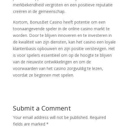
merkbekendheid vergroten en een positieve reputatie
creëren in de gemeenschap.
Kortom, BonusBet Casino heeft potentie om een
toonaangevende speler in de online casino markt te
worden. Door te blijven innoveren en te investeren in
de kwaliteit van zijn diensten, kan het casino een loyale
klantenbasis opbouwen en zijn positie verstevigen. Het
is voor spelers essentieel om op de hoogte te blijven
van de nieuwste ontwikkelingen en om de
voorwaarden van het casino zorgvuldig te lezen,
voordat ze beginnen met spelen.
Submit a Comment
Your email address will not be published.
Required
fields are marked
*