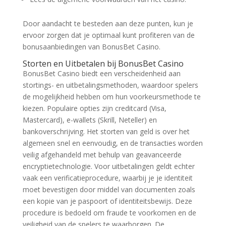
Door aandacht te besteden aan deze punten, kun je
ervoor zorgen dat je optimaal kunt profiteren van de
bonusaanbiedingen van BonusBet Casino.
Storten en Uitbetalen bij BonusBet Casino
BonusBet Casino biedt een verscheidenheid aan
stortings- en uitbetalingsmethoden, waardoor spelers
de mogelijkheid hebben om hun voorkeursmethode te
kiezen. Populaire opties zijn creditcard (Visa,
Mastercard), e-wallets (Skrill, Neteller) en
bankoverschrijving. Het storten van geld is over het
algemeen snel en eenvoudig, en de transacties worden
veilig afgehandeld met behulp van geavanceerde
encryptietechnologie. Voor uitbetalingen geldt echter
vaak een verificatieprocedure, waarbij je je identiteit
moet bevestigen door middel van documenten zoals
een kopie van je paspoort of identiteitsbewijs. Deze
procedure is bedoeld om fraude te voorkomen en de
veiligheid van de spelers te waarborgen. De