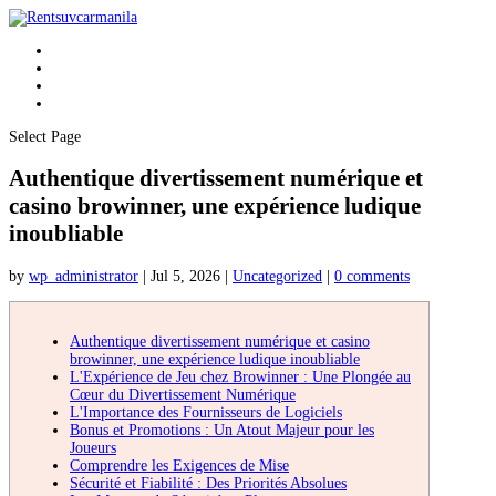
Home
Find Car
Support
Contact
Select Page
Authentique divertissement numérique et
casino browinner, une expérience ludique
inoubliable
by
wp_administrator
|
Jul 5, 2026
|
Uncategorized
|
0 comments
Authentique divertissement numérique et casino
browinner, une expérience ludique inoubliable
L'Expérience de Jeu chez Browinner : Une Plongée au
Cœur du Divertissement Numérique
L'Importance des Fournisseurs de Logiciels
Bonus et Promotions : Un Atout Majeur pour les
Joueurs
Comprendre les Exigences de Mise
Sécurité et Fiabilité : Des Priorités Absolues