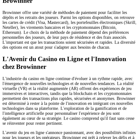
Browinner
Browinner offre une variété de méthodes de paiement pour faciliter les
dépôts et les retraits des joueurs. Parmi les options disponibles, on retrouve
les cartes de crédit (Visa, Mastercard), les portefeuilles électroniques (Skrill,
Neteller), les virements bancaires et les cryptomonnaies (Bitcoin,
Ethereum). Le choix de la méthode de paiement dépend des préférences
personnelles des joueurs, de leur pays de résidence et des frais associés.
L'important est que les transactions soient sécurisées et rapides. La diversité
des options est un atout pour s'adapter aux besoins de chacun.
L'Avenir du Casino en Ligne et l'Innovation
chez Browinner
L'industrie du casino en ligne continue d'évoluer à un rythme rapide, avec
l'émergence de nouvelles technologies et de nouvelles tendances. La réalité
virtuelle (VR) et la réalité augmentée (AR) offrent des expériences de jeu
immersives et interactives, tandis que la blockchain et les cryptomonnaies
permettent des transactions plus rapides, sécurisées et anonymes. Browinner
est déterminé à rester à la pointe de l'innovation en intégrant ces nouvelles
technologies dans sa plateforme. L'exploration de la gamification et de
l'intelligence artificielle pour personnaliser l'expérience de jeu sont
également au cœur de sa stratégie. Le casino comprend qu'il faut sans cesse
se réinventer pour rester pertinent.
L'avenir du jeu en ligne s'annonce passionnant, avec des possibilités infinies
pour les joueurs et les opérateurs. Browinner est prêt à relever les défis et à