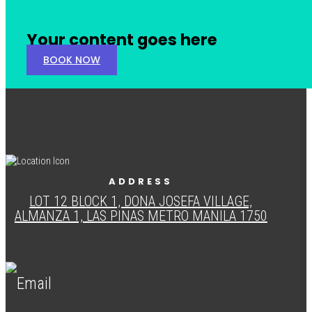
Your content goes here
BOOK NOW
ADDRESS
LOT 12 BLOCK 1, DONA JOSEFA VILLAGE,
ALMANZA 1, LAS PINAS METRO MANILA 1750