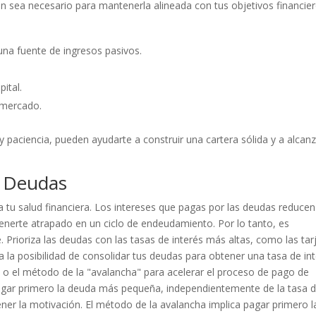
ún sea necesario para mantenerla alineada con tus objetivos financier
una fuente de ingresos pasivos.
pital.
 mercado.
y paciencia, pueden ayudarte a construir una cartera sólida y a alcan
e Deudas
 tu salud financiera. Los intereses que pagas por las deudas reducen
enerte atrapado en un ciclo de endeudamiento. Por lo tanto, es
. Prioriza las deudas con las tasas de interés más altas, como las tar
 la posibilidad de consolidar tus deudas para obtener una tasa de in
e" o el método de la "avalancha" para acelerar el proceso de pago de
pagar primero la deuda más pequeña, independientemente de la tasa 
ener la motivación. El método de la avalancha implica pagar primero l