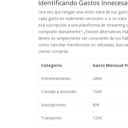
Identificando Gastos Innecesa
Una vez que tengas una visión clara de tus gasto
cada gasto es realmente necesario o si se trata
esa suscripción a una plataforma de streaming q
comprarlo diariamente? ¿Existen alternativas má
dinero es simplemente ser consciente de tus h
como cancelar membresías no utilizadas, buscar
ciertas compras.
Categoría
Gasto Mensual P
Entretenimiento
200€
Comida a domicilio
150€
Suscripciones
80€
Transporte
120€