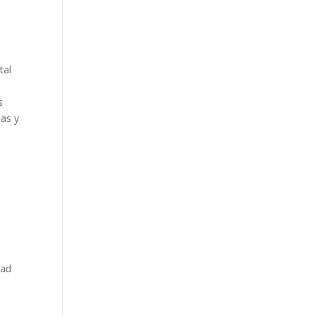
tal
s
das y
dad