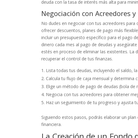
deuda con la tasa de interés más alta para minimi
Negociación con Acreedores y
No dudes en negociar con tus acreedores para 
ofrecer descuentos, planes de pago más flexible
incluir un presupuesto específico para el pago d
dinero cada mes al pago de deudas y asegúrate 
estés en proceso de eliminar las existentes. La di
recuperar el control de tus finanzas.
Lista todas tus deudas, incluyendo el saldo, l
Calcula tu flujo de caja mensual y determina 
Elige un método de pago de deudas (bola de n
Negocia con tus acreedores para obtener mej
Haz un seguimiento de tu progreso y ajusta t
Siguiendo estos pasos, podrás elaborar un plan 
financiera.
La Creación de un Fondo 