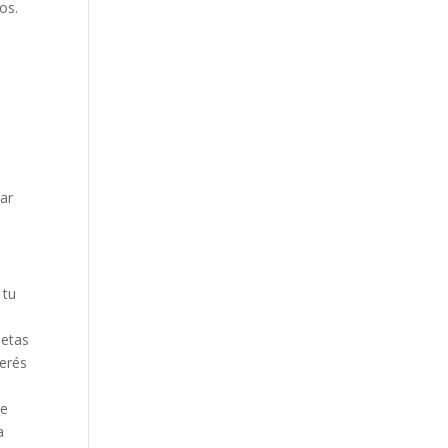
os.
zar
 tu
jetas
terés
de
a