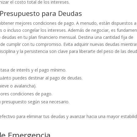
zar el costo total de los intereses.
 Presupuesto para Deudas
obtener mejores condiciones de pago. A menudo, están dispuestos a
s o incluso congelar los intereses. Además de negociar, es fundamen
e deudas en tu plan financiero mensual. Destina una cantidad fija de
de cumplir con tu compromiso. Evita adquirir nuevas deudas mientra
sciplina y la persistencia son clave para liberarte del peso de las deu
a tasa de interés y el pago mínimo.
cuánto puedes destinar al pago de deudas.
ieve o avalancha).
ores condiciones de pago.
u presupuesto según sea necesario.
efectivo para eliminar tus deudas y avanzar hacia una mayor estabili
de Emergencia