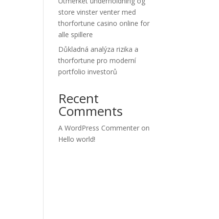
Utmerket underholdning og
store vinster venter med
thorfortune casino online for
alle spillere
Důkladná analýza rizika a
thorfortune pro moderní
portfolio investorů
Recent
Comments
A WordPress Commenter
on
Hello world!
n