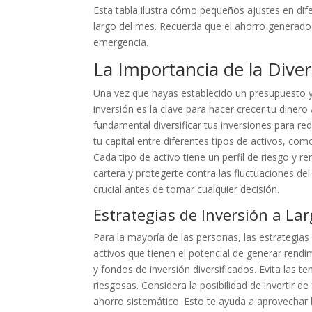
Esta tabla ilustra cómo pequeños ajustes en dif
largo del mes. Recuerda que el ahorro generado 
emergencia.
La Importancia de la Diver
Una vez que hayas establecido un presupuesto y
inversión es la clave para hacer crecer tu dinero
fundamental diversificar tus inversiones para re
tu capital entre diferentes tipos de activos, co
Cada tipo de activo tiene un perfil de riesgo y ren
cartera y protegerte contra las fluctuaciones de
crucial antes de tomar cualquier decisión.
Estrategias de Inversión a Lar
Para la mayoría de las personas, las estrategias
activos que tienen el potencial de generar rend
y fondos de inversión diversificados. Evita las t
riesgosas. Considera la posibilidad de invertir d
ahorro sistemático. Esto te ayuda a aprovechar la