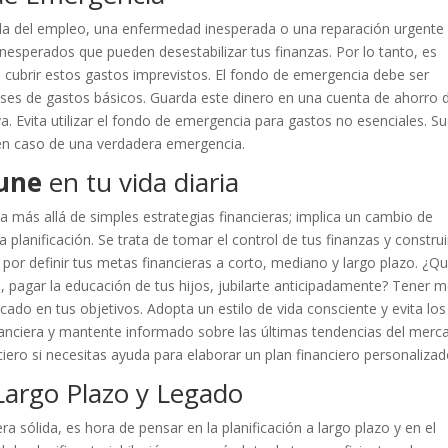
dida del empleo, una enfermedad inesperada o una reparación urgente
nesperados que pueden desestabilizar tus finanzas. Por lo tanto, es
cubrir estos gastos imprevistos. El fondo de emergencia debe ser
meses de gastos básicos. Guarda este dinero en una cuenta de ahorro 
a. Evita utilizar el fondo de emergencia para gastos no esenciales. Su
 en caso de una verdadera emergencia.
une
en tu vida diaria
a más allá de simples estrategias financieras; implica un cambio de
 planificación. Se trata de tomar el control de tus finanzas y construi
por definir tus metas financieras a corto, mediano y largo plazo. ¿Q
, pagar la educación de tus hijos, jubilarte anticipadamente? Tener 
ado en tus objetivos. Adopta un estilo de vida consciente y evita los
inanciera y mantente informado sobre las últimas tendencias del merc
iero si necesitas ayuda para elaborar un plan financiero personalizad
 Largo Plazo y Legado
a sólida, es hora de pensar en la planificación a largo plazo y en el