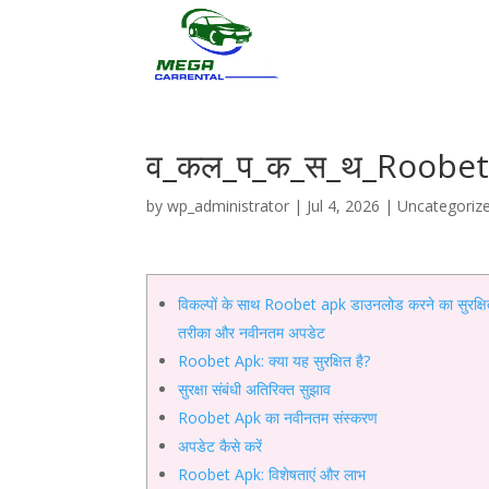
व_कल_प_क_स_थ_Roobet
by
wp_administrator
|
Jul 4, 2026
|
Uncategoriz
विकल्पों के साथ Roobet apk डाउनलोड करने का सुरक्ष
तरीका और नवीनतम अपडेट
Roobet Apk: क्या यह सुरक्षित है?
सुरक्षा संबंधी अतिरिक्त सुझाव
Roobet Apk का नवीनतम संस्करण
अपडेट कैसे करें
Roobet Apk: विशेषताएं और लाभ