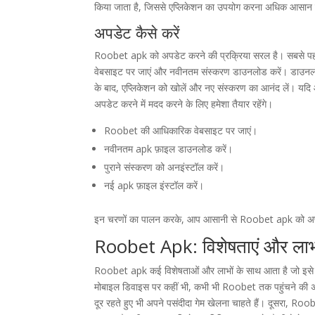
किया जाता है, जिससे एप्लिकेशन का उपयोग करना अधिक आसान 
अपडेट कैसे करें
Roobet apk को अपडेट करने की प्रक्रिया सरल है। सबसे पहल
वेबसाइट पर जाएं और नवीनतम संस्करण डाउनलोड करें। डाउनलोड हो
के बाद, एप्लिकेशन को खोलें और नए संस्करण का आनंद लें। यद
अपडेट करने में मदद करने के लिए हमेशा तैयार रहेंगे।
Roobet की आधिकारिक वेबसाइट पर जाएं।
नवीनतम apk फ़ाइल डाउनलोड करें।
पुराने संस्करण को अनइंस्टॉल करें।
नई apk फ़ाइल इंस्टॉल करें।
इन चरणों का पालन करके, आप आसानी से Roobet apk को अपडेट 
Roobet Apk: विशेषताएं और ला
Roobet apk कई विशेषताओं और लाभों के साथ आता है जो इसे ऑ
मोबाइल डिवाइस पर कहीं भी, कभी भी Roobet तक पहुंचने की अनुम
दूर रहते हुए भी अपने पसंदीदा गेम खेलना चाहते हैं। दूसरा, Ro