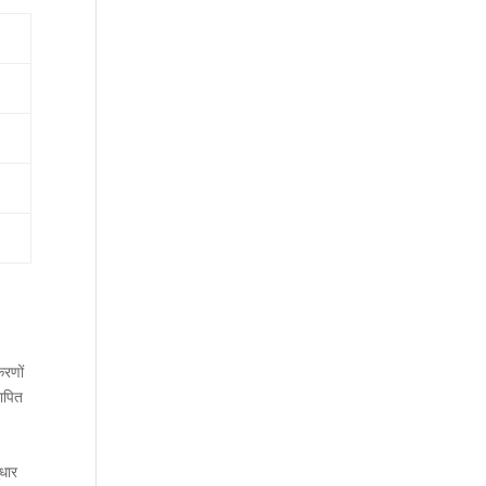
करणों
ापित
ुधार