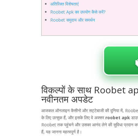
अतिरिक्त विशेषताएं
Roobet Apk का उपयोग कैसे करें?
Roobet समुदाय और समर्थन
विकल्पों के साथ Roobet ap
नवीनतम अपडेट
आजकल ऑनलाइन कैसीनो और सट्टेबाजी की दुनिया में, Roobet एक
के लिए उत्सुक हैं, और इसके लिए वे अक्सर
roobet apk
डाउन
Roobet तक पहुंचने और उसका आनंद लेने की सुविधा प्रदान कर
हैं, यह जानना महत्वपूर्ण है।