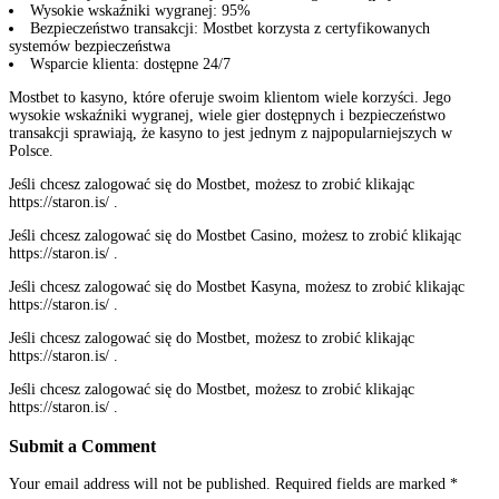
Wysokie wskaźniki wygranej: 95%
Bezpieczeństwo transakcji: Mostbet korzysta z certyfikowanych
systemów bezpieczeństwa
Wsparcie klienta: dostępne 24/7
Mostbet to kasyno, które oferuje swoim klientom wiele korzyści. Jego
wysokie wskaźniki wygranej, wiele gier dostępnych i bezpieczeństwo
transakcji sprawiają, że kasyno to jest jednym z najpopularniejszych w
Polsce.
Jeśli chcesz zalogować się do Mostbet, możesz to zrobić klikając
https://staron.is/ .
Jeśli chcesz zalogować się do Mostbet Casino, możesz to zrobić klikając
https://staron.is/ .
Jeśli chcesz zalogować się do Mostbet Kasyna, możesz to zrobić klikając
https://staron.is/ .
Jeśli chcesz zalogować się do Mostbet, możesz to zrobić klikając
https://staron.is/ .
Jeśli chcesz zalogować się do Mostbet, możesz to zrobić klikając
https://staron.is/ .
Submit a Comment
Your email address will not be published.
Required fields are marked
*