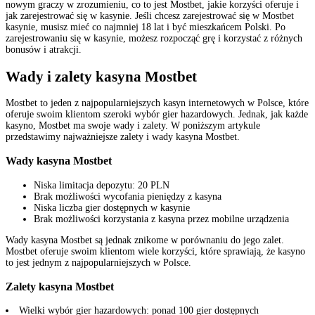
nowym graczy w zrozumieniu, co to jest Mostbet, jakie korzyści oferuje i
jak zarejestrować się w kasynie. Jeśli chcesz zarejestrować się w Mostbet
kasynie, musisz mieć co najmniej 18 lat i być mieszkańcem Polski. Po
zarejestrowaniu się w kasynie, możesz rozpocząć grę i korzystać z różnych
bonusów i atrakcji.
Wady i zalety kasyna Mostbet
Mostbet to jeden z najpopularniejszych kasyn internetowych w Polsce, które
oferuje swoim klientom szeroki wybór gier hazardowych. Jednak, jak każde
kasyno, Mostbet ma swoje wady i zalety. W poniższym artykule
przedstawimy najważniejsze zalety i wady kasyna Mostbet.
Wady kasyna Mostbet
Niska limitacja depozytu: 20 PLN
Brak możliwości wycofania pieniędzy z kasyna
Niska liczba gier dostępnych w kasynie
Brak możliwości korzystania z kasyna przez mobilne urządzenia
Wady kasyna Mostbet są jednak znikome w porównaniu do jego zalet.
Mostbet oferuje swoim klientom wiele korzyści, które sprawiają, że kasyno
to jest jednym z najpopularniejszych w Polsce.
Zalety kasyna Mostbet
Wielki wybór gier hazardowych: ponad 100 gier dostępnych