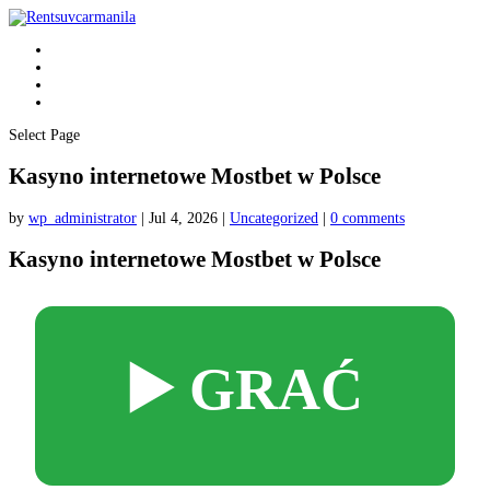
Home
Find Car
Support
Contact
Select Page
Kasyno internetowe Mostbet w Polsce
by
wp_administrator
|
Jul 4, 2026
|
Uncategorized
|
0 comments
Kasyno internetowe Mostbet w Polsce
▶️ GRAĆ