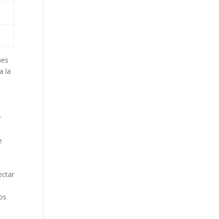
nes
a la
r
e
n
ectar
dos