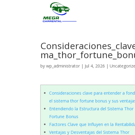
Consideraciones_clav
ma_thor_fortune_bon
by
wp_administrator
|
Jul 4, 2026
|
Uncategoriz
Consideraciones clave para entender a fon
el sistema thor fortune bonus y sus ventaja
Entendiendo la Estructura del Sistema Thor
Fortune Bonus
Factores Clave que Influyen en la Rentabilid
Ventajas y Desventajas del Sistema Thor