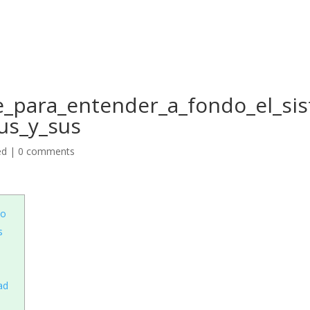
e_para_entender_a_fondo_el_sis
us_y_sus
ed
|
0 comments
do
s
ad