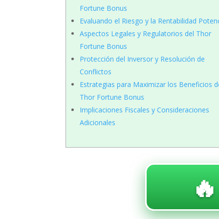
Fortune Bonus
Evaluando el Riesgo y la Rentabilidad Potenc
Aspectos Legales y Regulatorios del Thor
Fortune Bonus
Protección del Inversor y Resolución de
Conflictos
Estrategias para Maximizar los Beneficios d
Thor Fortune Bonus
Implicaciones Fiscales y Consideraciones
Adicionales
🔥