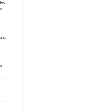
 los
re
s uno
ra