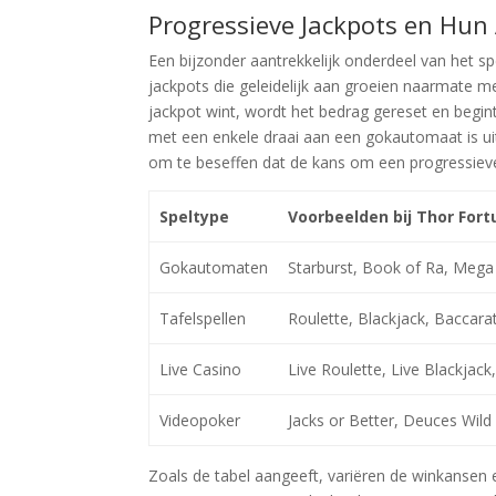
Progressieve Jackpots en Hun
Een bijzonder aantrekkelijk onderdeel van het sp
jackpots die geleidelijk aan groeien naarmate
jackpot wint, wordt het bedrag gereset en begin
met een enkele draai aan een gokautomaat is uite
om te beseffen dat de kans om een progressieve 
Speltype
Voorbeelden bij Thor Fort
Gokautomaten
Starburst, Book of Ra, Meg
Tafelspellen
Roulette, Blackjack, Baccara
Live Casino
Live Roulette, Live Blackjack
Videopoker
Jacks or Better, Deuces Wild
Zoals de tabel aangeeft, variëren de winkansen e