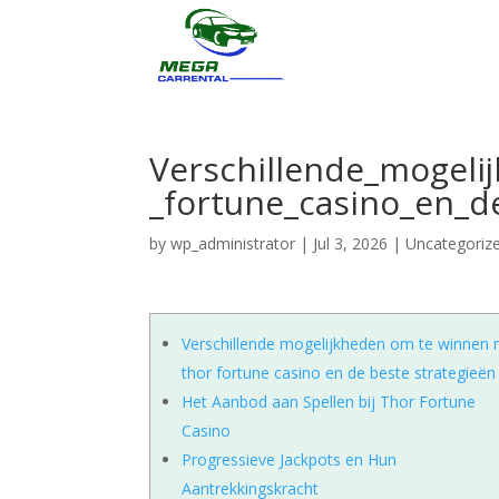
Verschillende_mogel
_fortune_casino_en_d
by
wp_administrator
|
Jul 3, 2026
|
Uncategoriz
Verschillende mogelijkheden om te winnen
thor fortune casino en de beste strategieën
Het Aanbod aan Spellen bij Thor Fortune
Casino
Progressieve Jackpots en Hun
Aantrekkingskracht