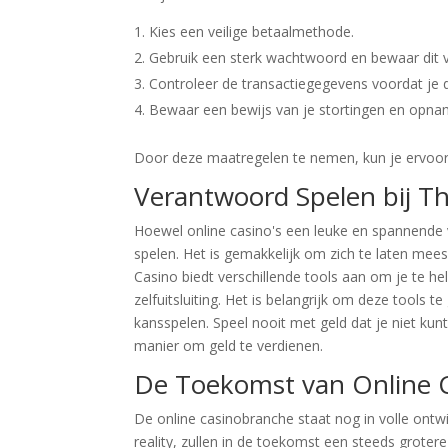
Kies een veilige betaalmethode.
Gebruik een sterk wachtwoord en bewaar dit ve
Controleer de transactiegegevens voordat je d
Bewaar een bewijs van je stortingen en opna
Door deze maatregelen te nemen, kun je ervoor z
Verantwoord Spelen bij T
Hoewel online casino's een leuke en spannende 
spelen. Het is gemakkelijk om zich te laten mee
Casino biedt verschillende tools aan om je te he
zelfuitsluiting. Het is belangrijk om deze tools t
kansspelen. Speel nooit met geld dat je niet kun
manier om geld te verdienen.
De Toekomst van Online C
De online casinobranche staat nog in volle ontwi
reality, zullen in de toekomst een steeds grote