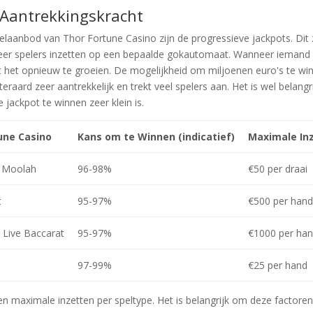
 Aantrekkingskracht
elaanbod van Thor Fortune Casino zijn de progressieve jackpots. Dit 
 meer spelers inzetten op een bepaalde gokautomaat. Wanneer iemand
t het opnieuw te groeien. De mogelijkheid om miljoenen euro's te wi
raard zeer aantrekkelijk en trekt veel spelers aan. Het is wel belangr
jackpot te winnen zeer klein is.
une Casino
Kans om te Winnen (indicatief)
Maximale In
a Moolah
96-98%
€50 per draai
t
95-97%
€500 per hand
, Live Baccarat
95-97%
€1000 per ha
97-99%
€25 per hand
n maximale inzetten per speltype. Het is belangrijk om deze factoren