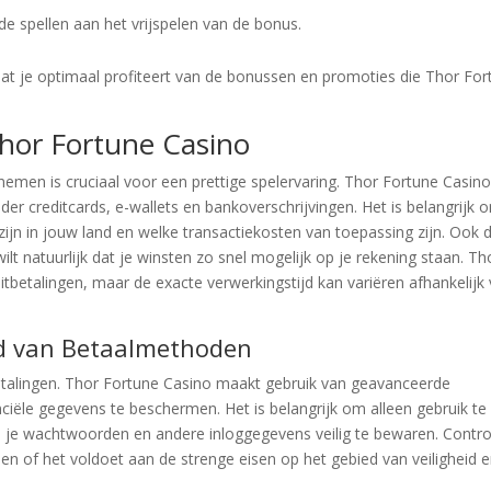
de spellen aan het vrijspelen van de bonus.
dat je optimaal profiteert van de bonussen en promoties die Thor For
hor Fortune Casino
nemen is cruciaal voor een prettige spelervaring. Thor Fortune Casin
r creditcards, e-wallets en bankoverschrijvingen. Het is belangrijk 
jn in jouw land en welke transactiekosten van toepassing zijn. Ook 
 wilt natuurlijk dat je winsten zo snel mogelijk op je rekening staan. Th
itbetalingen, maar de exacte verwerkingstijd kan variëren afhankelijk
id van Betaalmethoden
 betalingen. Thor Fortune Casino maakt gebruik van geavanceerde
nciële gegevens te beschermen. Het is belangrijk om alleen gebruik te
e wachtwoorden en andere inloggegevens veilig te bewaren. Contro
t en of het voldoet aan de strenge eisen op het gebied van veiligheid 