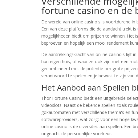
Verschillende mogeli
fortune casino en de 
De wereld van online casino's is voortdurend in
Een van deze platforms die de aandacht trekt is
mogelijkheden biedt om prijzen te winnen. Het i
beproeven en hopelijk een mooi rendement kun
De aantrekkingskracht van online casino's ligt i
hun eigen huis, of waar ze ook zijn met een mob
gecombineerd met de potentie om grote prijzen t
verantwoord te spelen en je bewust te zijn van d
Het Aanbod aan Spellen bi
Thor Fortune Casino biedt een uitgebreide select
videoslots. Naast de bekende spellen zoals roule
gokautomaten met verschillende thema's en fu
softwareproviders, wat zorgt voor een hoge kwali
online casino is de diversiteit aan spellen. Een b
ongeacht de persoonlijke voorkeur.