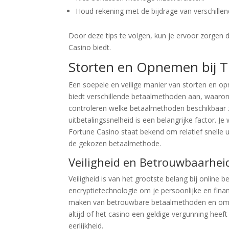
Houd rekening met de bijdrage van verschillen
Door deze tips te volgen, kun je ervoor zorgen 
Casino biedt.
Storten en Opnemen bij T
Een soepele en veilige manier van storten en op
biedt verschillende betaalmethoden aan, waaronde
controleren welke betaalmethoden beschikbaar zi
uitbetalingssnelheid is een belangrijke factor. Je
Fortune Casino staat bekend om relatief snelle u
de gekozen betaalmethode.
Veiligheid en Betrouwbaarhe
Veiligheid is van het grootste belang bij online
encryptietechnologie om je persoonlijke en fina
maken van betrouwbare betaalmethoden en om j
altijd of het casino een geldige vergunning heef
eerlijkheid.