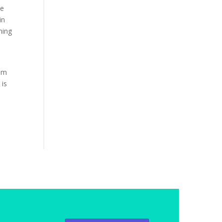
te
in
ning
 om
 is