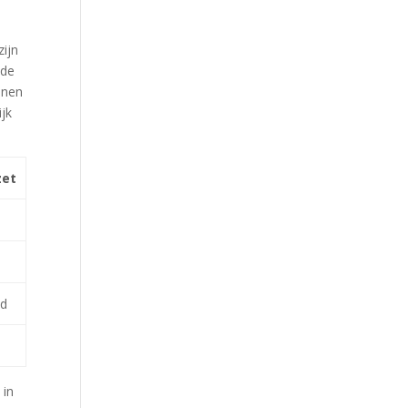
zijn
 de
nnen
ijk
zet
nd
 in