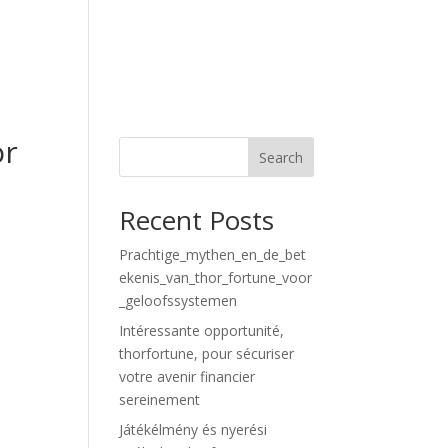
Home
Find Car
Support
Contact
or
Search
Recent Posts
Prachtige_mythen_en_de_bet
ekenis_van_thor_fortune_voor
_geloofssystemen
Intéressante opportunité,
thorfortune, pour sécuriser
votre avenir financier
sereinement
Játékélmény és nyerési