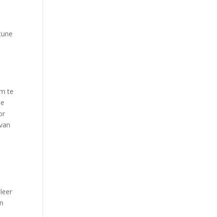
tune
o
om te
de
or
 van
leer
en