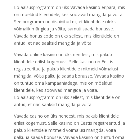
Lojaalsusprogramm on üks Vavada kasiino eripära, mis
on mõeldud klientidele, kes soovivad mängida ja võita.
See programm on disainitud nii, et klientidele oleks
võimalik mängida ja võita, samuti saada bonusse.
Vavada bonus code on üks sellest, mis klientidele on
antud, et nad saaksid mängida ja võita.
Vavada online kasiino on üks nendest, mis pakub
klientidele erilist kogemust. Selle kasiino on Eestis
registreeritud ja pakub klientidele mitmeid võimalusi
mängida, võita palku ja saada bonusse. Vavada kasiino
on tuntud oma kampaaniadega, mis on mõeldud
klientidele, kes soovivad mängida ja võita.
Lojaalsusprogramm on üks sellest, mis klientidele on
antud, et nad saaksid mängida ja võita.
Vavada casino on üks nendest, mis pakub klientidele
erilist kogemust. Selle kasiino on Eestis registreeritud ja
pakub klientidele mitmeid võimalusi mängida, võita
palku ja saada bonusse. Vavada kasiino on tuntud oma