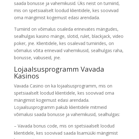
saada bonusse ja vahemikusid. Üks neist on turniirid,
mis on spetsiaalselt loodud klientidele, kes soovivad
oma mängimist kogemust edasi arendada.
Turniirid on võimalus osaleda erinevates mängudes,
sealhulgas kasino mänge, slotid, rulet, blackjack, video
poker, jne. Klientidele, kes osalevad turniirides, on
võimalus võita erinevaid vahemikusid, sealhulgas raha,
bonusse, vabuseid, jne.
Lojaalsusprogramm Vavada
Kasinos
Vavada Casino on ka lojaalsusprogramm, mis on
spetsiaalselt loodud klientidele, kes soovivad oma
mängimist kogemust edasi arendada.
Lojaalsusprogramm pakub klientidele mitmeid
võimalusi saada bonusse ja vahemikusid, sealhulgas:
– Vavada bonus code, mis on spetsiaalselt loodud
klientidele, kes soovivad saada lisamüüki mängimist