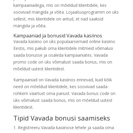
kampaaniadega, mis on mõeldud klientidele, kes
soovivad mängida ja võita. Lojaalsusprogramm on üks
sellest, mis klientidele on antud, et nad saaksid
mängida ja võita.
Kampaaniad ja bonusid Vavada kasiinos
Vavada kasiino on üks populaarsemaid online kasiino
Eestis, mis pakub oma klientidele mitmeid võimalusi
saada bonusse ja osaleda kampaaniates. Vavada
promo code on üks võimalust saada bonus, mis on
mõeldud uutest klientidest.
Kampaaniad on Vavada kasiinos erinevad, kuid kõik
need on mõeldud klientidele, kes soovivad saada
rohkem väärtust oma panust. Vavada bonus code on
üks võimalust saada bonus, mis on mõeldud uutest
klientidest.
Tipid Vavada bonusi saamiseks
1. Registreeru Vavada kasiinose lehele ja saada oma