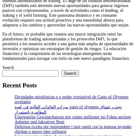
sistemas automatizados de trading. El auge de las finanzas descentralizadas
(DeFi) también está abriendo nuevas oportunidades para generar ingresos
pasivos con criptomonedas, a través de actividades como el lending, el
staking y el yield farming. Este panorama dinámico y en constante
evolución requiere una actitud proactiva y una mentalidad abierta para
adaptarse a los cambios y aprovechar las nuevas oportunidades que surjan.
En el futuro, es probable que veamos una mayor integración entre las
plataformas de trading automatizadas y los protocolos DeFi, lo que
permitirá a los usuarios acceder a una gama más amplia de oportunidades de
inversión y optimizar sus estrategias de gestión de riesgos. La educación
financiera y la comprensión de las tecnologías emergentes serán
fundamentales para navegar con éxito en este nuevo paradigma financiero.
Search
Search
Recent Posts
Divindades mitológicas e o poder irresistível de Gates of Olympus
revelados
ميزات العائدات العالية في لعبة gates of olympus تجذب عشاق
المقامرة باستمرار
Einzigartige Gewinnchancen mit casino millioner im Fokus seriöser
Anbieter und lukrativer Boni
Deliziosa ricetta per sorprendere i tuoi ospiti con la gustosa mystake
chicken e nuove idee culinarie