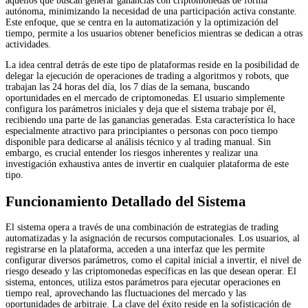
aquellos que buscan generar ganancias con criptomonedas de forma
autónoma, minimizando la necesidad de una participación activa constante.
Este enfoque, que se centra en la automatización y la optimización del
tiempo, permite a los usuarios obtener beneficios mientras se dedican a otras
actividades.
La idea central detrás de este tipo de plataformas reside en la posibilidad de
delegar la ejecución de operaciones de trading a algoritmos y robots, que
trabajan las 24 horas del día, los 7 días de la semana, buscando
oportunidades en el mercado de criptomonedas. El usuario simplemente
configura los parámetros iniciales y deja que el sistema trabaje por él,
recibiendo una parte de las ganancias generadas. Esta característica lo hace
especialmente atractivo para principiantes o personas con poco tiempo
disponible para dedicarse al análisis técnico y al trading manual. Sin
embargo, es crucial entender los riesgos inherentes y realizar una
investigación exhaustiva antes de invertir en cualquier plataforma de este
tipo.
Funcionamiento Detallado del Sistema
El sistema opera a través de una combinación de estrategias de trading
automatizadas y la asignación de recursos computacionales. Los usuarios, al
registrarse en la plataforma, acceden a una interfaz que les permite
configurar diversos parámetros, como el capital inicial a invertir, el nivel de
riesgo deseado y las criptomonedas específicas en las que desean operar. El
sistema, entonces, utiliza estos parámetros para ejecutar operaciones en
tiempo real, aprovechando las fluctuaciones del mercado y las
oportunidades de arbitraje. La clave del éxito reside en la sofisticación de