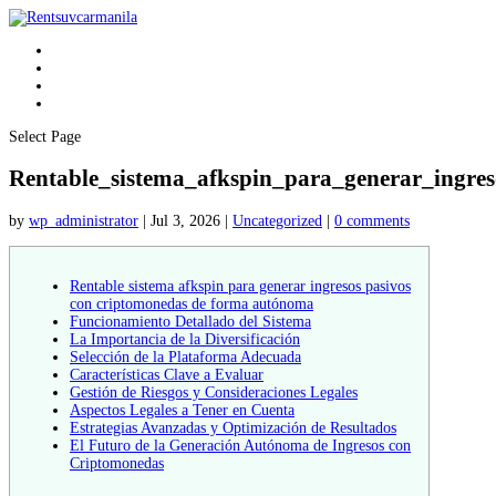
Home
Find Car
Support
Contact
Select Page
Rentable_sistema_afkspin_para_generar_ingre
by
wp_administrator
|
Jul 3, 2026
|
Uncategorized
|
0 comments
Rentable sistema afkspin para generar ingresos pasivos
con criptomonedas de forma autónoma
Funcionamiento Detallado del Sistema
La Importancia de la Diversificación
Selección de la Plataforma Adecuada
Características Clave a Evaluar
Gestión de Riesgos y Consideraciones Legales
Aspectos Legales a Tener en Cuenta
Estrategias Avanzadas y Optimización de Resultados
El Futuro de la Generación Autónoma de Ingresos con
Criptomonedas