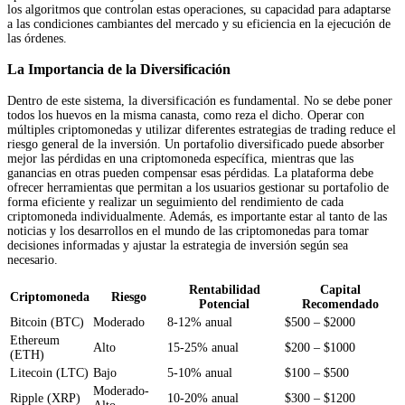
los algoritmos que controlan estas operaciones, su capacidad para adaptarse
a las condiciones cambiantes del mercado y su eficiencia en la ejecución de
las órdenes.
La Importancia de la Diversificación
Dentro de este sistema, la diversificación es fundamental. No se debe poner
todos los huevos en la misma canasta, como reza el dicho. Operar con
múltiples criptomonedas y utilizar diferentes estrategias de trading reduce el
riesgo general de la inversión. Un portafolio diversificado puede absorber
mejor las pérdidas en una criptomoneda específica, mientras que las
ganancias en otras pueden compensar esas pérdidas. La plataforma debe
ofrecer herramientas que permitan a los usuarios gestionar su portafolio de
forma eficiente y realizar un seguimiento del rendimiento de cada
criptomoneda individualmente. Además, es importante estar al tanto de las
noticias y los desarrollos en el mundo de las criptomonedas para tomar
decisiones informadas y ajustar la estrategia de inversión según sea
necesario.
Rentabilidad
Capital
Criptomoneda
Riesgo
Potencial
Recomendado
Bitcoin (BTC)
Moderado
8-12% anual
$500 – $2000
Ethereum
Alto
15-25% anual
$200 – $1000
(ETH)
Litecoin (LTC)
Bajo
5-10% anual
$100 – $500
Moderado-
Ripple (XRP)
10-20% anual
$300 – $1200