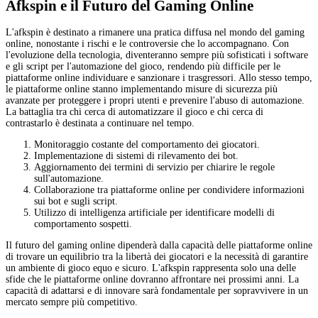
Afkspin e il Futuro del Gaming Online
L'afkspin è destinato a rimanere una pratica diffusa nel mondo del gaming
online, nonostante i rischi e le controversie che lo accompagnano. Con
l'evoluzione della tecnologia, diventeranno sempre più sofisticati i software
e gli script per l'automazione del gioco, rendendo più difficile per le
piattaforme online individuare e sanzionare i trasgressori. Allo stesso tempo,
le piattaforme online stanno implementando misure di sicurezza più
avanzate per proteggere i propri utenti e prevenire l'abuso di automazione.
La battaglia tra chi cerca di automatizzare il gioco e chi cerca di
contrastarlo è destinata a continuare nel tempo.
Monitoraggio costante del comportamento dei giocatori.
Implementazione di sistemi di rilevamento dei bot.
Aggiornamento dei termini di servizio per chiarire le regole
sull'automazione.
Collaborazione tra piattaforme online per condividere informazioni
sui bot e sugli script.
Utilizzo di intelligenza artificiale per identificare modelli di
comportamento sospetti.
Il futuro del gaming online dipenderà dalla capacità delle piattaforme online
di trovare un equilibrio tra la libertà dei giocatori e la necessità di garantire
un ambiente di gioco equo e sicuro. L'afkspin rappresenta solo una delle
sfide che le piattaforme online dovranno affrontare nei prossimi anni. La
capacità di adattarsi e di innovare sarà fondamentale per sopravvivere in un
mercato sempre più competitivo.