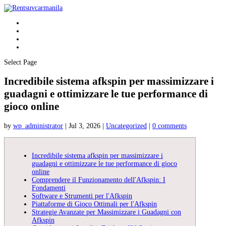
Home
Find Car
Support
Contact
Select Page
Incredibile sistema afkspin per massimizzare i
guadagni e ottimizzare le tue performance di
gioco online
by
wp_administrator
|
Jul 3, 2026
|
Uncategorized
|
0 comments
Incredibile sistema afkspin per massimizzare i
guadagni e ottimizzare le tue performance di gioco
online
Comprendere il Funzionamento dell'Afkspin: I
Fondamenti
Software e Strumenti per l'Afkspin
Piattaforme di Gioco Ottimali per l'Afkspin
Strategie Avanzate per Massimizzare i Guadagni con
Afkspin