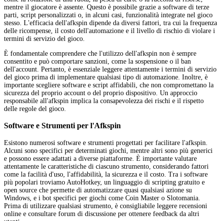
mentre il giocatore è assente. Questo è possibile grazie a software di terze
parti, script personalizzati o, in alcuni casi, funzionalità integrate nel gioco
stesso. L'efficacia dell'afkspin dipende da diversi fattori, tra cui la frequenza
delle ricompense, il costo dell'automazione e il livello di rischio di violare i
termini di servizio del gioco.
È fondamentale comprendere che l'utilizzo dell'afkspin non è sempre
consentito e può comportare sanzioni, come la sospensione o il ban
dell'account. Pertanto, è essenziale leggere attentamente i termini di servizio
del gioco prima di implementare qualsiasi tipo di automazione. Inoltre, è
importante scegliere software e script affidabili, che non compromettano la
sicurezza del proprio account o del proprio dispositivo. Un approccio
responsabile all'afkspin implica la consapevolezza dei rischi e il rispetto
delle regole del gioco.
Software e Strumenti per l'Afkspin
Esistono numerosi software e strumenti progettati per facilitare l'afkspin.
Alcuni sono specifici per determinati giochi, mentre altri sono più generici
e possono essere adattati a diverse piattaforme. È importante valutare
attentamente le caratteristiche di ciascuno strumento, considerando fattori
come la facilità d'uso, l'affidabilità, la sicurezza e il costo. Tra i software
più popolari troviamo AutoHotkey, un linguaggio di scripting gratuito e
open source che permette di automatizzare quasi qualsiasi azione su
Windows, e i bot specifici per giochi come Coin Master o Slotomania.
Prima di utilizzare qualsiasi strumento, è consigliabile leggere recensioni
online e consultare forum di discussione per ottenere feedback da altri