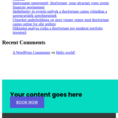
Intéressante opportunité, thorfortune, pour sécuriser votre avenir
financier sereinement
Játékélmény és nyerési esélyek a thorfortune casino világában a
szerencsejáték szerelmeseinek
Utmerket underholdning og store vinster venter med thorfortune
casino online for alle spillere
Důkladná analýza rizika a thorfortune pro moderní portfolio
investorů
Recent Comments
A WordPress Commenter
on
Hello world!
Your content goes here
BOOK NOW