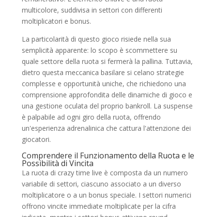
multicolore, suddivisa in settori con differenti
moltiplicatori e bonus.
La particolarità di questo gioco risiede nella sua
semplicità apparente: lo scopo è scommettere su
quale settore della ruota si fermerà la pallina. Tuttavia,
dietro questa meccanica basilare si celano strategie
complesse e opportunità uniche, che richiedono una
comprensione approfondita delle dinamiche di gioco e
una gestione oculata del proprio bankroll. La suspense
è palpabile ad ogni giro della ruota, offrendo
un'esperienza adrenalinica che cattura l'attenzione dei
giocatori.
Comprendere il Funzionamento della Ruota e le
Possibilità di Vincita
La ruota di crazy time live è composta da un numero
variabile di settori, ciascuno associato a un diverso
moltiplicatore o a un bonus speciale. I settori numerici
offrono vincite immediate moltiplicate per la cifra