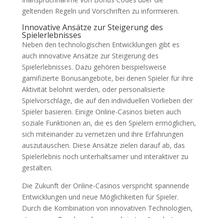
geltenden Regeln und Vorschriften zu informieren.
Innovative Ansätze zur Steigerung des
Spielerlebnisses
Neben den technologischen Entwicklungen gibt es
auch innovative Ansätze zur Steigerung des
Spielerlebnisses. Dazu gehören beispielsweise
gamifizierte Bonusangebote, bei denen Spieler für ihre
Aktivität belohnt werden, oder personalisierte
Spielvorschläge, die auf den individuellen Vorlieben der
Spieler basieren. Einige Online-Casinos bieten auch
soziale Funktionen an, die es den Spielern ermöglichen,
sich miteinander zu vernetzen und ihre Erfahrungen
auszutauschen. Diese Ansätze zielen darauf ab, das
Spielerlebnis noch unterhaltsamer und interaktiver zu
gestalten.
Die Zukunft der Online-Casinos verspricht spannende
Entwicklungen und neue Möglichkeiten für Spieler.
Durch die Kombination von innovativen Technologien,