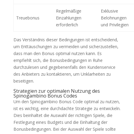
Regelmäßige
Exklusive
Treuebonus
Einzahlungen
Belohnungen
erforderlich
und Privilegien
Das Verständnis dieser Bedingungen ist entscheidend,
um Enttäuschungen zu vermeiden und sicherzustellen,
dass man den Bonus optimal nutzen kann. Es
empfiehlt sich, die Bonusbedingungen in Ruhe
durchzulesen und gegebenenfalls den Kundenservice
des Anbieters zu kontaktieren, um Unklarheiten zu
beseitigen.
Strategien zur optimalen Nutzung des
Spinogambino Bonus Codes
Um den Spinogambino Bonus Code optimal zu nutzen,
ist es wichtig, eine durchdachte Strategie zu entwickeln.
Dies beinhaltet die Auswahl der richtigen Spiele, die
Festlegung eines Budgets und die Einhaltung der
Bonusbedingungen. Bei der Auswahl der Spiele sollte