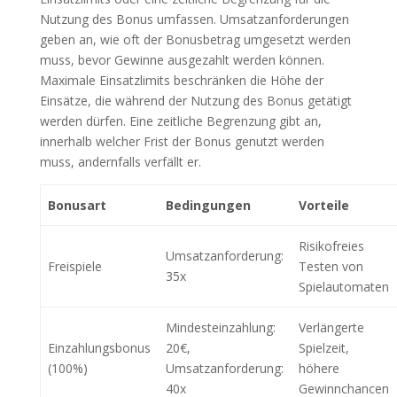
Nutzung des Bonus umfassen. Umsatzanforderungen
geben an, wie oft der Bonusbetrag umgesetzt werden
muss, bevor Gewinne ausgezahlt werden können.
Maximale Einsatzlimits beschränken die Höhe der
Einsätze, die während der Nutzung des Bonus getätigt
werden dürfen. Eine zeitliche Begrenzung gibt an,
innerhalb welcher Frist der Bonus genutzt werden
muss, andernfalls verfällt er.
Bonusart
Bedingungen
Vorteile
Risikofreies
Umsatzanforderung:
Freispiele
Testen von
35x
Spielautomaten
Mindesteinzahlung:
Verlängerte
Einzahlungsbonus
20€,
Spielzeit,
(100%)
Umsatzanforderung:
höhere
40x
Gewinnchancen