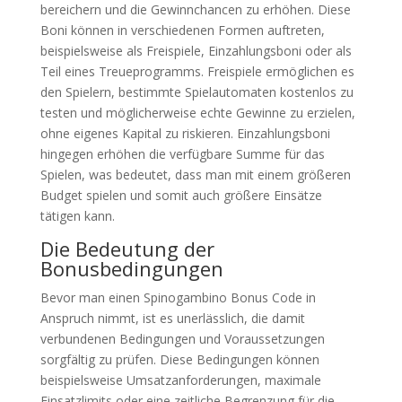
bereichern und die Gewinnchancen zu erhöhen. Diese
Boni können in verschiedenen Formen auftreten,
beispielsweise als Freispiele, Einzahlungsboni oder als
Teil eines Treueprogramms. Freispiele ermöglichen es
den Spielern, bestimmte Spielautomaten kostenlos zu
testen und möglicherweise echte Gewinne zu erzielen,
ohne eigenes Kapital zu riskieren. Einzahlungsboni
hingegen erhöhen die verfügbare Summe für das
Spielen, was bedeutet, dass man mit einem größeren
Budget spielen und somit auch größere Einsätze
tätigen kann.
Die Bedeutung der
Bonusbedingungen
Bevor man einen Spinogambino Bonus Code in
Anspruch nimmt, ist es unerlässlich, die damit
verbundenen Bedingungen und Voraussetzungen
sorgfältig zu prüfen. Diese Bedingungen können
beispielsweise Umsatzanforderungen, maximale
Einsatzlimits oder eine zeitliche Begrenzung für die