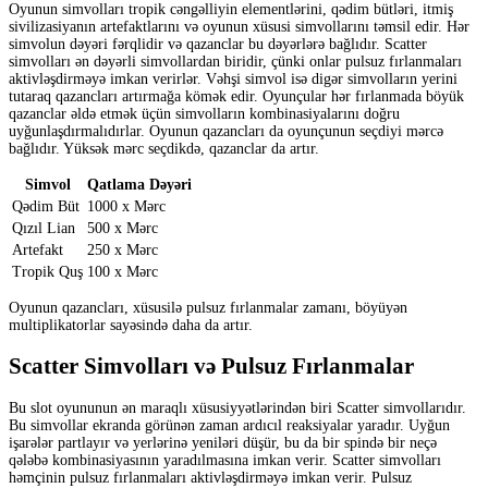
Oyunun simvolları tropik cəngəlliyin elementlərini, qədim bütləri, itmiş
sivilizasiyanın artefaktlarını və oyunun xüsusi simvollarını təmsil edir. Hər
simvolun dəyəri fərqlidir və qazanclar bu dəyərlərə bağlıdır. Scatter
simvolları ən dəyərli simvollardan biridir, çünki onlar pulsuz fırlanmaları
aktivləşdirməyə imkan verirlər. Vəhşi simvol isə digər simvolların yerini
tutaraq qazancları artırmağa kömək edir. Oyunçular hər fırlanmada böyük
qazanclar əldə etmək üçün simvolların kombinasiyalarını doğru
uyğunlaşdırmalıdırlar. Oyunun qazancları da oyunçunun seçdiyi mərcə
bağlıdır. Yüksək mərc seçdikdə, qazanclar da artır.
Simvol
Qatlama Dəyəri
Qədim Büt
1000 x Mərc
Qızıl Lian
500 x Mərc
Artefakt
250 x Mərc
Tropik Quş
100 x Mərc
Oyunun qazancları, xüsusilə pulsuz fırlanmalar zamanı, böyüyən
multiplikatorlar sayəsində daha da artır.
Scatter Simvolları və Pulsuz Fırlanmalar
Bu slot oyununun ən maraqlı xüsusiyyətlərindən biri Scatter simvollarıdır.
Bu simvollar ekranda görünən zaman ardıcıl reaksiyalar yaradır. Uyğun
işarələr partlayır və yerlərinə yeniləri düşür, bu da bir spində bir neçə
qələbə kombinasiyasının yaradılmasına imkan verir. Scatter simvolları
həmçinin pulsuz fırlanmaları aktivləşdirməyə imkan verir. Pulsuz