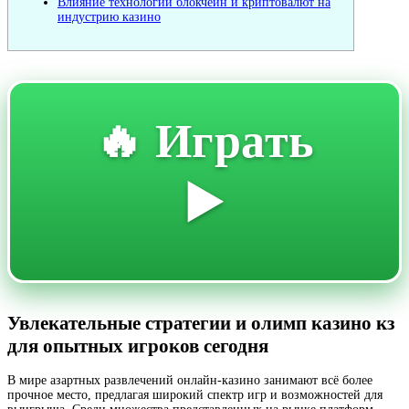
Влияние технологий блокчейн и криптовалют на
индустрию казино
🔥 Играть
▶️
Увлекательные стратегии и олимп казино кз
для опытных игроков сегодня
В мире азартных развлечений онлайн-казино занимают всё более
прочное место, предлагая широкий спектр игр и возможностей для