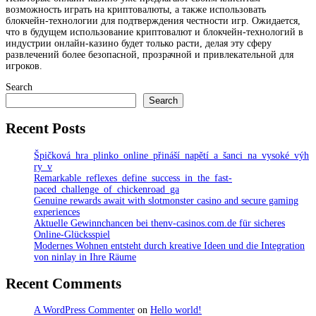
возможность играть на криптовалюты, а также использовать
блокчейн-технологии для подтверждения честности игр. Ожидается,
что в будущем использование криптовалют и блокчейн-технологий в
индустрии онлайн-казино будет только расти, делая эту сферу
развлечений более безопасной, прозрачной и привлекательной для
игроков.
Search
Search
Recent Posts
Špičková_hra_plinko_online_přináší_napětí_a_šanci_na_vysoké_výh
ry_v
Remarkable_reflexes_define_success_in_the_fast-
paced_challenge_of_chickenroad_ga
Genuine rewards await with slotmonster casino and secure gaming
experiences
Aktuelle Gewinnchancen bei thenv-casinos.com.de für sicheres
Online-Glücksspiel
Modernes Wohnen entsteht durch kreative Ideen und die Integration
von ninlay in Ihre Räume
Recent Comments
A WordPress Commenter
on
Hello world!