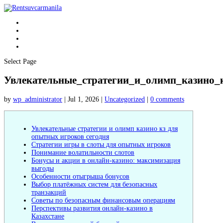
Home
Find Car
Support
Contact
Select Page
Увлекательные_стратегии_и_олимп_казино_
by
wp_administrator
|
Jul 1, 2026
|
Uncategorized
|
0 comments
Увлекательные стратегии и олимп казино кз для
опытных игроков сегодня
Стратегии игры в слоты для опытных игроков
Понимание волатильности слотов
Бонусы и акции в онлайн-казино: максимизация
выгоды
Особенности отыгрыша бонусов
Выбор платёжных систем для безопасных
транзакций
Советы по безопасным финансовым операциям
Перспективы развития онлайн-казино в
Казахстане