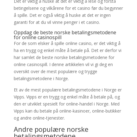
Det er viktig å huske at det er viktig å lese og forstå
betingelsene og vilkårene for et casino før du begynner
å spille. Det er også viktig å huske at det er ingen
garanti for at du vil vinne penger i et casino.
Oppdag de beste norske betalingsmetodene
for online casinospill
For de som elsker å spille online casino, er det viktig å
ha en trygg og enkel måte å betale på. Det er derfor vi
har samlet de beste norske betalingsmetodene for
online casinospill. I denne artikkelen vil vi gi deg en
oversikt over de mest populære og trygge
betalingsmetodene i Norge.
Et av de mest populære betalingsmetodene i Norge er
Vipps. Vipps er en trygg og enkel måte å betale på, og
den er utviklet spesielt for online-handel i Norge. Med
Vipps kan du betale på online-kasinoer, online-butikker
og andre online-tjenester.
Andre populære norske
betalingsmetodene