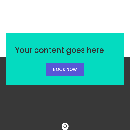
Your content goes here
BOOK NOW