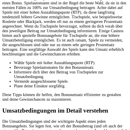
eines Bonus. Spielautomaten sind in der Regel die beste Wahl, da sie in den
meisten Fällen zu 100% zur Umsatzbedingung beitragen. Achte dabei auf
Spiele mit einer hohen Auszahlungsquote (RTP), da diese langfristig
tendenziell höhere Gewinne ermöglichen. Tischspiele, wie beispielsweise
Roulette oder Blackjack, werden oft nur zu einem geringeren Prozentsatz
angerechnet. Wenn du Tischspiele bevorzugst, solltest du dich vorab über
den jeweiligen Beitrag zur Umsatzbedingung informieren. Einige Casinos
bieten auch spezielle Bonusangebote für Tischspiele an, die eine höhere
Umsatzbeteiligung ermöglichen. Es ist auch ratsam, Spiele zu vermeiden,
die ausgeschlossen sind oder nur zu einem sehr geringen Prozentsatz
beitragen. Eine sorgfältige Auswahl des Spiels kann den Umsatz erheblich
beschleunigen und die Gewinnchancen erhöhen.
Wähle Spiele mit hoher Auszahlungsquote (RTP).
Bevorzuge Spielautomaten für den Bonusumsatz.
Informiere dich über den Beitrag von Tischspielen zur
Umsatzbedingung.
Vermeide ausgeschlossene Spiele.
Plane deine Einsätze sorgfältig.
Diese Tipps können dir helfen, den Bonusumsatz effizienter zu gestalten
und deine Gewinnchancen zu maximieren.
Umsatzbedingungen im Detail verstehen
Die Umsatzbedingungen sind der wichtigste Aspekt eines jeden
Bonusangebots. Sie legen fest, wie oft der Bonusbetrag (und oft auch der