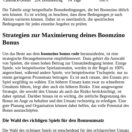
Cashback-Bonus
20x Bonusbetrag
14 Tage
100 €
Die Tabelle zeigt beispielhafte Bonusbedingungen, die bei Boomzino üblich
sein können. Es ist wichtig zu beachten, dass diese Bedingungen je nach
Aktion variieren können. Daher ist es unerlässlich, die spezifischen
Bedingungen für jedes einzelne Angebot zu prüfen.
Strategien zur Maximierung deines Boomzino
Bonus
Um das Beste aus dem
boomzino bonus code
herauszuholen, ist eine
strategische Herangehensweise empfehlenswert. Dazu gehört die Auswahl
von Spielen, die einen hohen Beitrag zur Umsatzbedingung leisten. Einige
Spiele, wie beispielsweise Spielautomaten, werden in der Regel zu 100%
angerechnet, während andere Spiele, wie beispielsweise Tischspiele, nur zu
einem geringeren Prozentsatz beitragen. Es ist auch ratsam, den Einsatz pro
Spiel sorgfältig zu wählen. Ein höherer Einsatz kann zwar zu schnelleren
Umsätzen führen, birgt aber auch ein höheres Risiko. Eine ausgewogene
Strategie, die sowohl den Umsatz als auch das Risiko berücksichtigt, ist
daher optimal. Darüber hinaus ist es wichtig, die zeitliche Begrenzung des
Bonus im Auge zu behalten und den Umsatz rechtzeitig zu erledigen. Eine
gute Planung und Organisation können dabei helfen, das volle Potenzial des
Bonus auszuschöpfen.
Die Wahl des richtigen Spiels für den Bonusumsatz
Die Wahl des richtigen Spiels ist entscheidend für den erfolgreichen Umsatz