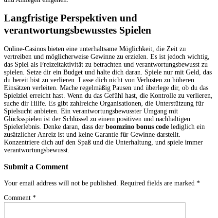
Langfristige Perspektiven und
verantwortungsbewusstes Spielen
Online-Casinos bieten eine unterhaltsame Möglichkeit, die Zeit zu
vertreiben und möglicherweise Gewinne zu erzielen. Es ist jedoch wichtig,
das Spiel als Freizeitaktivität zu betrachten und verantwortungsbewusst zu
spielen. Setze dir ein Budget und halte dich daran. Spiele nur mit Geld, das
du bereit bist zu verlieren. Lasse dich nicht von Verlusten zu höheren
Einsätzen verleiten. Mache regelmäßig Pausen und überlege dir, ob du das
Spielziel erreicht hast. Wenn du das Gefühl hast, die Kontrolle zu verlieren,
suche dir Hilfe. Es gibt zahlreiche Organisationen, die Unterstützung für
Spielsucht anbieten. Ein verantwortungsbewusster Umgang mit
Glücksspielen ist der Schlüssel zu einem positiven und nachhaltigen
Spielerlebnis. Denke daran, dass der
boomzino bonus code
lediglich ein
zusätzlicher Anreiz ist und keine Garantie für Gewinne darstellt.
Konzentriere dich auf den Spaß und die Unterhaltung, und spiele immer
verantwortungsbewusst.
Submit a Comment
Your email address will not be published.
Required fields are marked
*
Comment
*