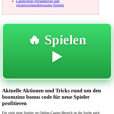
Langfristige Perspektiven und
verantwortungsbewusstes Spielen
🔥 Spielen
▶️
Aktuelle Aktionen und Tricks rund um den
boomzino bonus code für neue Spieler
profitieren
Für viele neue Spieler im Online-Casino-Bereich ist die Suche nach