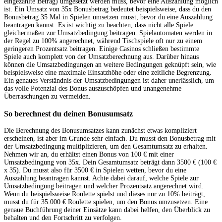
eingezahlte Betrag) umgesetzt werden muss, bevor eine Auszahlung möglich
ist. Ein Umsatz von 35x Bonusbetrag bedeutet beispielsweise, dass du den
Bonusbetrag 35 Mal in Spielen umsetzen musst, bevor du eine Auszahlung
beantragen kannst. Es ist wichtig zu beachten, dass nicht alle Spiele
gleichermaßen zur Umsatzbedingung beitragen. Spielautomaten werden in
der Regel zu 100% angerechnet, während Tischspiele oft nur zu einem
geringeren Prozentsatz beitragen. Einige Casinos schließen bestimmte
Spiele auch komplett von der Umsatzberechnung aus. Darüber hinaus
können die Umsatzbedingungen an weitere Bedingungen geknüpft sein, wie
beispielsweise eine maximale Einsatzhöhe oder eine zeitliche Begrenzung.
Ein genaues Verständnis der Umsatzbedingungen ist daher unerlässlich, um
das volle Potenzial des Bonus auszuschöpfen und unangenehme
Überraschungen zu vermeiden.
So berechnest du deinen Bonusumsatz
Die Berechnung des Bonusumsatzes kann zunächst etwas kompliziert
erscheinen, ist aber im Grunde sehr einfach. Du musst den Bonusbetrag mit
der Umsatzbedingung multiplizieren, um den Gesamtumsatz zu erhalten.
Nehmen wir an, du erhältst einen Bonus von 100 € mit einer
Umsatzbedingung von 35x. Dein Gesamtumsatz beträgt dann 3500 € (100 €
x 35). Du musst also für 3500 € in Spielen wetten, bevor du eine
Auszahlung beantragen kannst. Achte dabei darauf, welche Spiele zur
Umsatzbedingung beitragen und welcher Prozentsatz angerechnet wird.
Wenn du beispielsweise Roulette spielst und dieses nur zu 10% beiträgt,
musst du für 35.000 € Roulette spielen, um den Bonus umzusetzen. Eine
genaue Buchführung deiner Einsätze kann dabei helfen, den Überblick zu
behalten und den Fortschritt zu verfolgen.