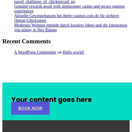
paced_challenge_of_chickenroad_ga
Genuine rewards await with slotmonster casino and secure gaming
experiences
Aktuelle Gewinnchancen bei thenv-casinos.com.de für sicheres
Online-Glücksspiel
Modernes Wohnen entsteht durch kreative Ideen und die Integration
von ninlay in Ihre Räume
Recent Comments
A WordPress Commenter
on
Hello world!
Your content goes here
BOOK NOW