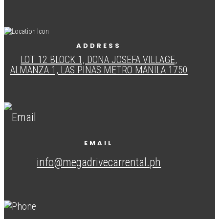
ADDRESS
LOT 12 BLOCK 1, DONA JOSEFA VILLAGE,
ALMANZA 1, LAS PINAS METRO MANILA 1750
EMAIL
info@megadrivecarrental.ph