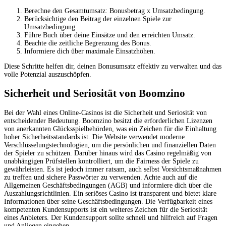
Berechne den Gesamtumsatz: Bonusbetrag x Umsatzbedingung.
Berücksichtige den Beitrag der einzelnen Spiele zur
Umsatzbedingung.
Führe Buch über deine Einsätze und den erreichten Umsatz.
Beachte die zeitliche Begrenzung des Bonus.
Informiere dich über maximale Einsatzhöhen.
Diese Schritte helfen dir, deinen Bonusumsatz effektiv zu verwalten und das
volle Potenzial auszuschöpfen.
Sicherheit und Seriosität von Boomzino
Bei der Wahl eines Online-Casinos ist die Sicherheit und Seriosität von
entscheidender Bedeutung. Boomzino besitzt die erforderlichen Lizenzen
von anerkannten Glücksspielbehörden, was ein Zeichen für die Einhaltung
hoher Sicherheitsstandards ist. Die Website verwendet moderne
Verschlüsselungstechnologien, um die persönlichen und finanziellen Daten
der Spieler zu schützen. Darüber hinaus wird das Casino regelmäßig von
unabhängigen Prüfstellen kontrolliert, um die Fairness der Spiele zu
gewährleisten. Es ist jedoch immer ratsam, auch selbst Vorsichtsmaßnahmen
zu treffen und sichere Passwörter zu verwenden. Achte auch auf die
Allgemeinen Geschäftsbedingungen (AGB) und informiere dich über die
Auszahlungsrichtlinien. Ein seriöses Casino ist transparent und bietet klare
Informationen über seine Geschäftsbedingungen. Die Verfügbarkeit eines
kompetenten Kundensupports ist ein weiteres Zeichen für die Seriosität
eines Anbieters. Der Kundensupport sollte schnell und hilfreich auf Fragen
und Anliegen eingehen.