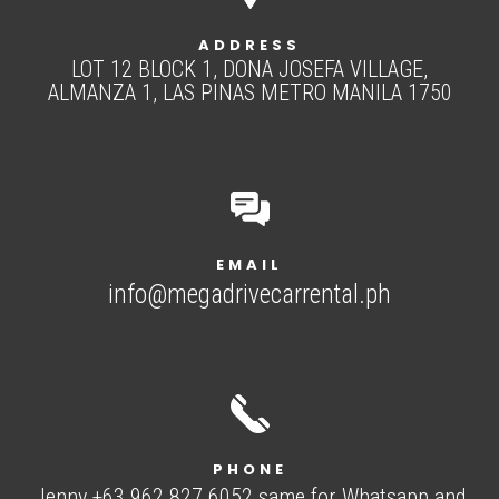
ADDRESS
LOT 12 BLOCK 1, DONA JOSEFA VILLAGE,
ALMANZA 1, LAS PINAS METRO MANILA 1750
EMAIL
info@megadrivecarrental.ph
PHONE
Jenny +63 962 827 6052 same for Whatsapp and