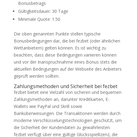
Bonusbetrags
Gültigkeitsdauer: 30 Tage
Minimale Quote: 1.50
Die oben genannten Punkte stellen typische
Bonusbedingungen dar, die bei fezbet (oder ähnlichen
Wettanbietern) gelten können. Es ist wichtig zu
beachten, dass diese Bedingungen variieren können
und vor der Inanspruchnahme eines Bonus stets die
aktuellen Bedingungen auf der Webseite des Anbieters
geprüft werden sollten.
Zahlungsmethoden und Sicherheit bei fezbet
fezbet bietet eine Vielzahl von sicheren und bequemen
Zahlungsmethoden an, darunter Kreditkarten, E-
Wallets wie PayPal und Skrill sowie
Banküberweisungen. Die Transaktionen werden durch
moderne Verschlüsselungstechnologien geschützt, um
die Sicherheit der Kundendaten zu gewährleisten.
fezbet verfügt über eine gültige Glücksspiellizenz, die