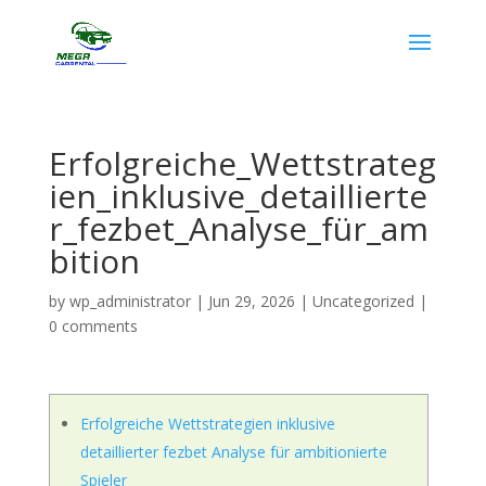
Erfolgreiche_Wettstrateg
ien_inklusive_detaillierte
r_fezbet_Analyse_für_am
bition
by
wp_administrator
|
Jun 29, 2026
|
Uncategorized
|
0 comments
Erfolgreiche Wettstrategien inklusive
detaillierter fezbet Analyse für ambitionierte
Spieler