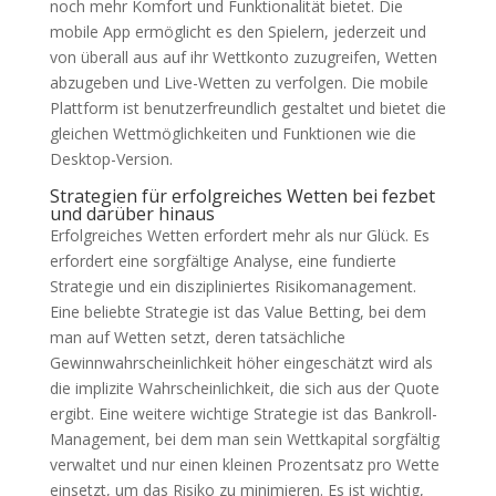
noch mehr Komfort und Funktionalität bietet. Die
mobile App ermöglicht es den Spielern, jederzeit und
von überall aus auf ihr Wettkonto zuzugreifen, Wetten
abzugeben und Live-Wetten zu verfolgen. Die mobile
Plattform ist benutzerfreundlich gestaltet und bietet die
gleichen Wettmöglichkeiten und Funktionen wie die
Desktop-Version.
Strategien für erfolgreiches Wetten bei fezbet
und darüber hinaus
Erfolgreiches Wetten erfordert mehr als nur Glück. Es
erfordert eine sorgfältige Analyse, eine fundierte
Strategie und ein diszipliniertes Risikomanagement.
Eine beliebte Strategie ist das Value Betting, bei dem
man auf Wetten setzt, deren tatsächliche
Gewinnwahrscheinlichkeit höher eingeschätzt wird als
die implizite Wahrscheinlichkeit, die sich aus der Quote
ergibt. Eine weitere wichtige Strategie ist das Bankroll-
Management, bei dem man sein Wettkapital sorgfältig
verwaltet und nur einen kleinen Prozentsatz pro Wette
einsetzt, um das Risiko zu minimieren. Es ist wichtig,