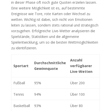
in dieser Phase oft noch gute Quoten erzielen lassen.
Eine weitere Möglichkeit ist es, auf bestimmte
Ereignisse wie Tore, rote Karten oder Wechsel zu
wetten. Wichtig ist dabei, sich nicht von Emotionen
leiten zu lassen, sondern stets rational und strategisch
vorzugehen. Erfolgreiche Live-Wetter analysieren die
Spielstände, Statistiken und die allgemeine
Spielentwicklung, um so die besten Wettmöglichkeiten
zu identifizieren.
Anzahl
Durchschnittliche
Sportart
verfügbarer
Gewinnquote
Live-Wetten
Fußball
95%
Über 200
Tennis
94%
Über 100
Basketball
93%
Über 80