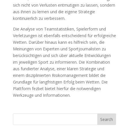
sich nicht von Verlusten entmutigen zu lassen, sondern
aus ihnen zu lernen und die eigene Strategie
kontinuierlich zu verbessern.
Die Analyse von Teamstatistiken, Spielerform und
Verletzungen ist ebenfalls entscheidend für erfolgreiche
Wetten. Darüber hinaus kann es hilfreich sein, die
Meinungen von Experten und Sportjournalisten zu
berücksichtigen und sich über aktuelle Entwicklungen
im jeweiligen Sport zu informieren. Die Kombination
aus fundierter Analyse, einer klaren Strategie und
einem disziplinierten Risikomanagement bildet die
Grundlage für langfristigen Erfolg beim Wetten. Die
Plattform fezbet bietet hierfür die notwendigen
Werkzeuge und Informationen.
Search