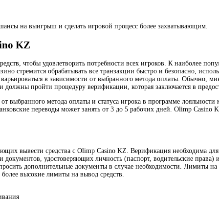
шансы на выигрыш и сделать игровой процесс более захватывающим.
ino KZ
едств, чтобы удовлетворить потребности всех игроков. К наиболее популя
. Казино стремится обрабатывать все транзакции быстро и безопасно, ис
варьироваться в зависимости от выбранного метода оплаты. Обычно, мин
оки должны пройти процедуру верификации, которая заключается в предо
 от выбранного метода оплаты и статуса игрока в программе лояльности
банковские переводы может занять от 3 до 5 рабочих дней. Olimp Casino
лающих вывести средства с Olimp Casino KZ. Верификация необходима д
 документов, удостоверяющих личность (паспорт, водительские права)
просить дополнительные документы в случае необходимости. Лимиты на в
 более высокие лимиты на вывод средств.
ивания