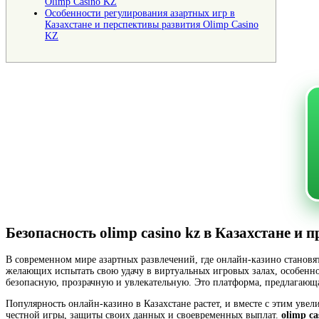
Olimp Casino KZ
Особенности регулирования азартных игр в
Казахстане и перспективы развития Olimp Casino
KZ
Безопасность olimp casino kz в Казахстане и
В современном мире азартных развлечений, где онлайн-казино становя
желающих испытать свою удачу в виртуальных игровых залах, особен
безопасную, прозрачную и увлекательную. Это платформа, предлагающа
Популярность онлайн-казино в Казахстане растет, и вместе с этим ув
честной игры, защиты своих данных и своевременных выплат.
olimp ca