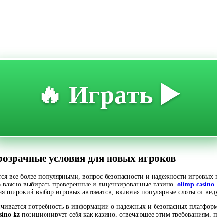
🔥 Играть ▶️
 прозрачные условия для новых игроков
тся все более популярными, вопрос безопасности и надежности игровых 
но важно выбирать проверенные и лицензированные казино.
olimp casino 
я широкий выбор игровых автоматов, включая популярные слоты от веду
еличивается потребность в информации о надежных и безопасных платфор
sino kz
позиционирует себя как казино, отвечающее этим требованиям, 