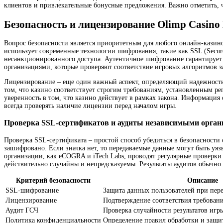
клиентов и привлекательные бонусные предложения. Важно отметить, 
Безопасность и лицензирование Olimp Casino
Вопрос безопасности является приоритетным для любого онлайн-казино
использует современные технологии шифрования, такие как SSL (Secure
несанкционированного доступа. Аутентичное шифрование гарантирует 
организациями, которые проверяют соответствие игровых алгоритмов з
Лицензирование – еще один важный аспект, определяющий надежность 
том, что казино соответствует строгим требованиям, установленным р
уверенность в том, что казино действует в рамках закона. Информация
всегда проверять наличие лицензии перед началом игры.
Проверка SSL-сертификатов и аудиты независимыми орга
Проверка SSL-сертификата – простой способ убедиться в безопасности с
зашифровано. Если значка нет, то передаваемые данные могут быть уя
организации, как eCOGRA и iTech Labs, проводят регулярные проверки 
действительно случайны и непредсказуемы. Результаты аудитов обычно
Критерий безопасности
Описание
SSL-шифрование
Защита данных пользователей при пере
Лицензирование
Подтверждение соответствия требован
Аудит ГСЧ
Проверка случайности результатов игр
Политика конфиденциальности
Определение правил обработки и защи