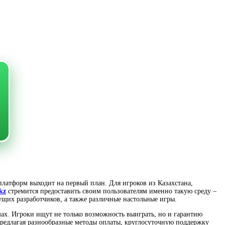
платформ выходит на первый план. Для игроков из Казахстана,
kz
стремится предоставить своим пользователям именно такую среду –
щих разработчиков, а также различные настольные игры.
мах. Игроки ищут не только возможность выиграть, но и гарантию
предлагая разнообразные методы оплаты, круглосуточную поддержку