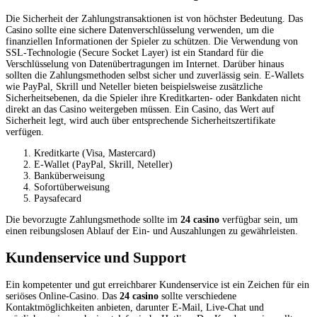
Die Sicherheit der Zahlungstransaktionen ist von höchster Bedeutung. Das
Casino sollte eine sichere Datenverschlüsselung verwenden, um die
finanziellen Informationen der Spieler zu schützen. Die Verwendung von
SSL-Technologie (Secure Socket Layer) ist ein Standard für die
Verschlüsselung von Datenübertragungen im Internet. Darüber hinaus
sollten die Zahlungsmethoden selbst sicher und zuverlässig sein. E-Wallets
wie PayPal, Skrill und Neteller bieten beispielsweise zusätzliche
Sicherheitsebenen, da die Spieler ihre Kreditkarten- oder Bankdaten nicht
direkt an das Casino weitergeben müssen. Ein Casino, das Wert auf
Sicherheit legt, wird auch über entsprechende Sicherheitszertifikate
verfügen.
Kreditkarte (Visa, Mastercard)
E-Wallet (PayPal, Skrill, Neteller)
Banküberweisung
Sofortüberweisung
Paysafecard
Die bevorzugte Zahlungsmethode sollte im
24 casino
verfügbar sein, um
einen reibungslosen Ablauf der Ein- und Auszahlungen zu gewährleisten.
Kundenservice und Support
Ein kompetenter und gut erreichbarer Kundenservice ist ein Zeichen für ein
seriöses Online-Casino. Das
24 casino
sollte verschiedene
Kontaktmöglichkeiten anbieten, darunter E-Mail, Live-Chat und