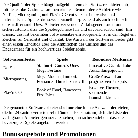
Die Qualität der Spiele hängt maßgeblich von den Softwareanbietern ab,
mit denen das Casino zusammenarbeitet. Renommierte Anbieter wie
NetEnt, Microgaming und Play'n GO entwickeln innovative und
unterhaltsame Spiele, die sowohl visuell ansprechend als auch technisch
einwandfrei sind. Diese Anbieter verwenden Zufallsgeneratoren, um
sicherzustellen, dass die Spielergebnisse fair und unvorhersehbar sind. Ein
Casino, das mit bekannten Softwareanbietern kooperiert, ist in der Regel ein
Zeichen für Seriosität und Qualität. Die Auswahl der Softwareanbieter gibt
einen ersten Eindruck über die Ambitionen des Casinos und das
Engagement für ein hochwertiges Spielerlebnis.
Softwareanbieter
Spiele
Besondere Merkmale
Starburst, Gonzo's Quest,
Innovative Grafik, hohe
NetEnt
Mega Fortune
Auszahlungsquoten
Mega Moolah, Immortal
Große Auswahl an
Microgaming
Romance, Thunderstruck II
progressiven Jackpots
Kreative Themen,
Book of Dead, Reactoonz,
Play'n GO
spannende
Fire Joker
Bonusfunktionen
Die genannten Softwareanbieter sind nur eine kleine Auswahl der vielen,
die im
24 casino
vertreten sein könnten. Es ist ratsam, sich die Liste der
verfügbaren Anbieter genauer anzusehen, um sicherzustellen, dass die
bevorzugten Spiele angeboten werden.
Bonusangebote und Promotionen