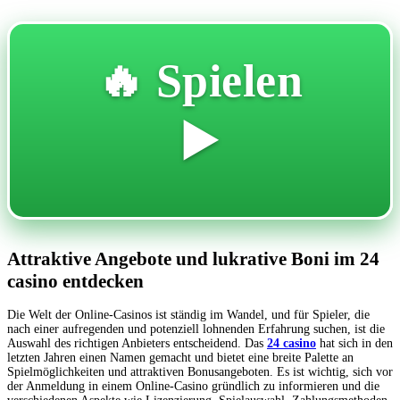
🔥 Spielen
▶️
Attraktive Angebote und lukrative Boni im 24
casino entdecken
Die Welt der Online-Casinos ist ständig im Wandel, und für Spieler, die
nach einer aufregenden und potenziell lohnenden Erfahrung suchen, ist die
Auswahl des richtigen Anbieters entscheidend. Das
24 casino
hat sich in den
letzten Jahren einen Namen gemacht und bietet eine breite Palette an
Spielmöglichkeiten und attraktiven Bonusangeboten. Es ist wichtig, sich vor
der Anmeldung in einem Online-Casino gründlich zu informieren und die