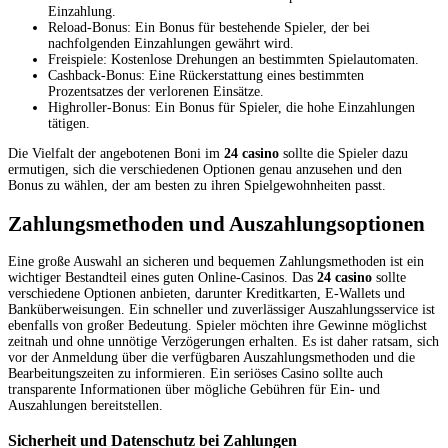
Einzahlung.
Reload-Bonus: Ein Bonus für bestehende Spieler, der bei
nachfolgenden Einzahlungen gewährt wird.
Freispiele: Kostenlose Drehungen an bestimmten Spielautomaten.
Cashback-Bonus: Eine Rückerstattung eines bestimmten
Prozentsatzes der verlorenen Einsätze.
Highroller-Bonus: Ein Bonus für Spieler, die hohe Einzahlungen
tätigen.
Die Vielfalt der angebotenen Boni im
24 casino
sollte die Spieler dazu
ermutigen, sich die verschiedenen Optionen genau anzusehen und den
Bonus zu wählen, der am besten zu ihren Spielgewohnheiten passt.
Zahlungsmethoden und Auszahlungsoptionen
Eine große Auswahl an sicheren und bequemen Zahlungsmethoden ist ein
wichtiger Bestandteil eines guten Online-Casinos. Das
24 casino
sollte
verschiedene Optionen anbieten, darunter Kreditkarten, E-Wallets und
Banküberweisungen. Ein schneller und zuverlässiger Auszahlungsservice ist
ebenfalls von großer Bedeutung. Spieler möchten ihre Gewinne möglichst
zeitnah und ohne unnötige Verzögerungen erhalten. Es ist daher ratsam, sich
vor der Anmeldung über die verfügbaren Auszahlungsmethoden und die
Bearbeitungszeiten zu informieren. Ein seriöses Casino sollte auch
transparente Informationen über mögliche Gebühren für Ein- und
Auszahlungen bereitstellen.
Sicherheit und Datenschutz bei Zahlungen