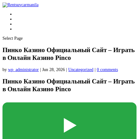
Home
Find Car
Support
Contact
Select Page
Пинко Казино Официальный Сайт – Играть
в Онлайн Казино Pinco
by
wp_administrator
|
Jun 28, 2026
|
Uncategorized
|
0 comments
Пинко Казино Официальный Сайт – Играть
в Онлайн Казино Pinco
▶️