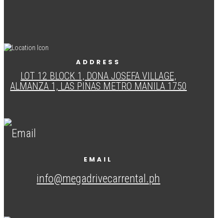
ADDRESS
LOT 12 BLOCK 1, DONA JOSEFA VILLAGE,
ALMANZA 1, LAS PINAS METRO MANILA 1750
EMAIL
info@megadrivecarrental.ph