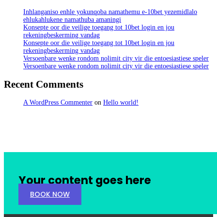
Inhlanganiso enhle yokunqoba namathemu e-10bet yezemidlalo
ehlukahlukene namathuba amaningi
Konsepte oor die veilige toegang tot 10bet login en jou
rekeningbeskerming vandag
Konsepte oor die veilige toegang tot 10bet login en jou
rekeningbeskerming vandag
Versoenbare wenke rondom nolimit city vir die entoesiastiese speler
Versoenbare wenke rondom nolimit city vir die entoesiastiese speler
Recent Comments
A WordPress Commenter
on
Hello world!
Your content goes here
BOOK NOW