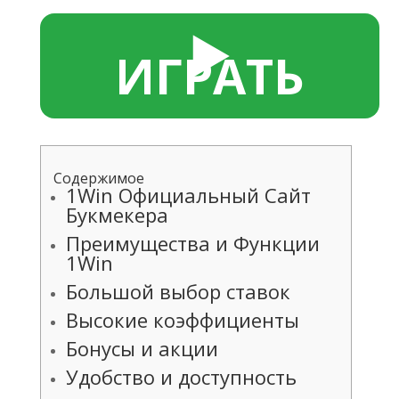
▶️
ИГРАТЬ
Содержимое
1Win Официальный Сайт
Букмекера
Преимущества и Функции
1Win
Большой выбор ставок
Высокие коэффициенты
Бонусы и акции
Удобство и доступность