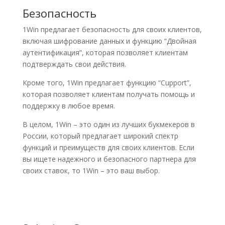
Безопасность
1Win предлагает безопасность для своих клиентов,
включая шифрование данных и функцию “Двойная
аутентификация”, которая позволяет клиентам
подтверждать свои действия.
Кроме того, 1Win предлагает функцию “Сupport”,
которая позволяет клиентам получать помощь и
поддержку в любое время.
В целом, 1Win – это один из лучших букмекеров в
России, который предлагает широкий спектр
функций и преимуществ для своих клиентов. Если
вы ищете надежного и безопасного партнера для
своих ставок, то 1Win – это ваш выбор.