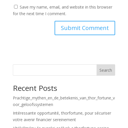
Save my name, email, and website in this browser
for the next time I comment.
Search
Recent Posts
Prachtige_mythen_en_de_betekenis_van_thor_fortune_v
oor_geloofssystemen
Intéressante opportunité, thorfortune, pour sécuriser
votre avenir financier sereinement