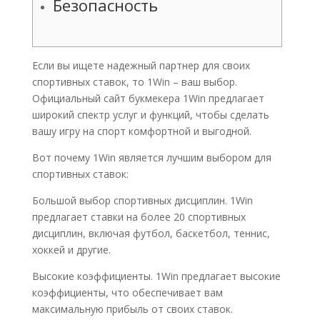
Безопасность
Если вы ищете надежный партнер для своих
спортивных ставок, то 1Win – ваш выбор.
Официальный сайт букмекера 1Win предлагает
широкий спектр услуг и функций, чтобы сделать
вашу игру на спорт комфортной и выгодной.
Вот почему 1Win является лучшим выбором для
спортивных ставок:
Большой выбор спортивных дисциплин. 1Win
предлагает ставки на более 20 спортивных
дисциплин, включая футбол, баскетбол, теннис,
хоккей и другие.
Высокие коэффициенты. 1Win предлагает высокие
коэффициенты, что обеспечивает вам
максимальную прибыль от своих ставок.