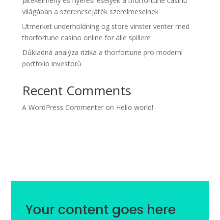
Játékélmény és nyerési esélyek a thorfortune casino
világában a szerencsejáték szerelmeseinek
Utmerket underholdning og store vinster venter med
thorfortune casino online for alle spillere
Důkladná analýza rizika a thorfortune pro moderní
portfolio investorů
Recent Comments
A WordPress Commenter
on
Hello world!
Your content goes here