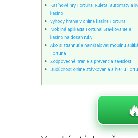
Kasínové hry Fortuna: Ruleta, automaty a li
kasíno
Výhody hrania v online kasíne Fortuna
Mobilná aplikácia Fortuna: Stávkovanie a
kasíno na dosah ruky
Ako si stiahnuť a nainštalovať mobilnú aplik
Fortuna
Zodpovedné hranie a prevencia závislosti
Budúcnosť online stávkovania a hier u Fort
