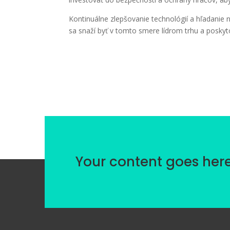
Kontinuálne zlepšovanie technológií a hľadanie 
sa snaží byť v tomto smere lídrom trhu a posky
Your content goes her