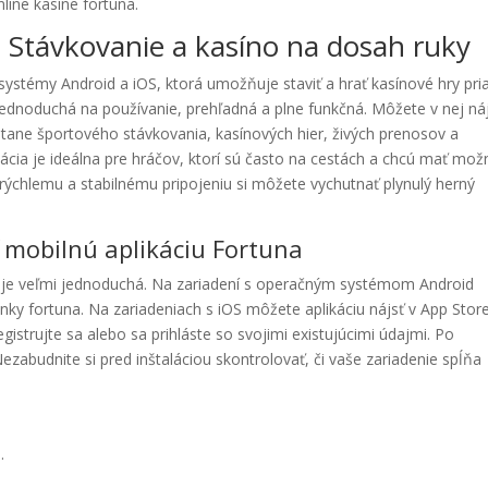
line kasíne fortuna.
: Stávkovanie a kasíno na dosah ruky
systémy Android a iOS, ktorá umožňuje staviť a hrať kasínové hry pr
jednoduchá na používanie, prehľadná a plne funkčná. Môžete v nej ná
átane športového stávkovania, kasínových hier, živých prenosov a
ikácia je ideálna pre hráčov, ktorí sú často na cestách a chcú mať mož
 rýchlemu a stabilnému pripojeniu si môžete vychutnať plynulý herný
ť mobilnú aplikáciu Fortuna
una je veľmi jednoduchá. Na zariadení s operačným systémom Android
nky fortuna. Na zariadeniach s iOS môžete aplikáciu nájsť v App Stor
egistrujte sa alebo sa prihláste so svojimi existujúcimi údajmi. Po
Nezabudnite si pred inštaláciou skontrolovať, či vaše zariadenie spĺňa
.