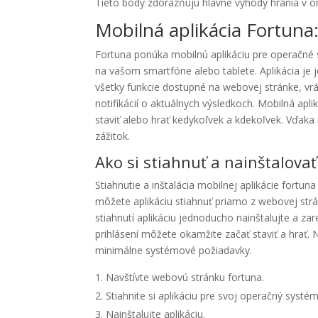
Tieto body zdôrazňujú hlavné výhody hrania v on
Mobilná aplikácia Fortuna
Fortuna ponúka mobilnú aplikáciu pre operačné 
na vašom smartfóne alebo tablete. Aplikácia je 
všetky funkcie dostupné na webovej stránke, vr
notifikácií o aktuálnych výsledkoch. Mobilná apl
staviť alebo hrať kedykoľvek a kdekoľvek. Vďaka
zážitok.
Ako si stiahnuť a nainštalova
Stiahnutie a inštalácia mobilnej aplikácie fort
môžete aplikáciu stiahnuť priamo z webovej strá
stiahnutí aplikáciu jednoducho nainštalujte a zar
prihlásení môžete okamžite začať staviť a hrať. 
minimálne systémové požiadavky.
Navštívte webovú stránku fortuna.
Stiahnite si aplikáciu pre svoj operačný systém
Nainštalujte aplikáciu.