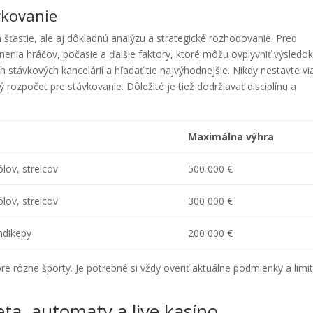
vkovanie
 šťastie, ale aj dôkladnú analýzu a strategické rozhodovanie. Pred
anenia hráčov, počasie a ďalšie faktory, ktoré môžu ovplyvniť výsledo
h stávkových kancelárií a hľadať tie najvýhodnejšie. Nikdy nestavte vi
ý rozpočet pre stávkovanie. Dôležité je tiež dodržiavať disciplínu a
Maximálna výhra
lov, strelcov
500 000 €
lov, strelcov
300 000 €
ndikepy
200 000 €
e rôzne športy. Je potrebné si vždy overiť aktuálne podmienky a limi
ta, automaty a live kasíno