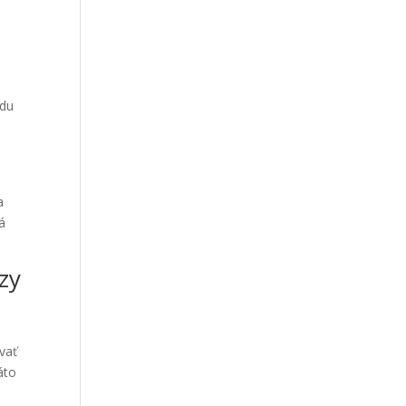
adu
a
á
zy
vať
áto