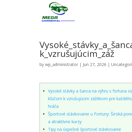
Vysoké_stávky_a_šanc
k_vzrušujúcim_záž
by
wp_administrator
|
Jun 27, 2026
|
Uncategor
Vysoké stávky a šanca na výhru s fortuna s
kľúčom k vzrušujúcim zážitkom pre každéh
hráča
Športové stávkovanie u Fortuny: Široká po
a atraktívne kurzy
Tipy na úspešné športové stávkovanie