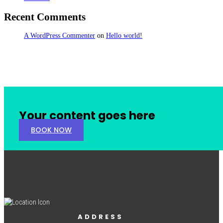
Recent Comments
A WordPress Commenter
on
Hello world!
Your content goes here
BOOK NOW
ADDRESS