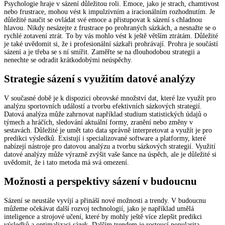
Psychologie hraje v sázení důležitou roli. Emoce, jako je strach, chamtivost
nebo frustrace, mohou vést k impulzivním a iracionálním rozhodnutím. Je
důležité naučit se ovládat své emoce a přistupovat k sázení s chladnou
hlavou. Nikdy nesázejte z frustrace po prohraných sázkách, a nesnažte se o
rychlé zotavení ztrát. To by vás mohlo vést k ještě větším ztrátám. Důležité
je také uvědomit si, že i profesionální sázkaři prohrávají. Prohra je součástí
sázení a je třeba se s ní smířit. Zaměřte se na dlouhodobou strategii a
nenechte se odradit krátkodobými neúspěchy.
Strategie sázení s využitím datové analýzy
V současné době je k dispozici obrovské množství dat, které lze využít pro
analýzu sportovních událostí a tvorbu efektivních sázkových strategií.
Datová analýza může zahrnovat například studium statistických údajů o
týmech a hráčích, sledování aktuální formy, zranění nebo změny v
sestavách. Důležité je umět tato data správně interpretovat a využít je pro
predikci výsledků. Existují i specializované software a platformy, které
nabízejí nástroje pro datovou analýzu a tvorbu sázkových strategií. Využití
datové analýzy může výrazně zvýšit vaše šance na úspěch, ale je důležité si
uvědomit, že i tato metoda má svá omezení.
Možnosti a perspektivy sázení v budoucnu
Sázení se neustále vyvíjí a přináší nové možnosti a trendy. V budoucnu
můžeme očekávat další rozvoj technologií, jako je například umělá
inteligence a strojové učení, které by mohly ještě více zlepšit predikci
výsledků a optimalizaci sázek. Dalším trendem je rostoucí popularita