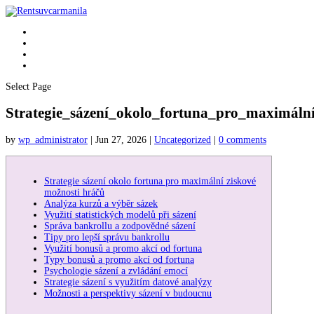
Home
Find Car
Support
Contact
Select Page
Strategie_sázení_okolo_fortuna_pro_maximáln
by
wp_administrator
|
Jun 27, 2026
|
Uncategorized
|
0 comments
Strategie sázení okolo fortuna pro maximální ziskové
možnosti hráčů
Analýza kurzů a výběr sázek
Využití statistických modelů při sázení
Správa bankrollu a zodpovědné sázení
Tipy pro lepší správu bankrollu
Využití bonusů a promo akcí od fortuna
Typy bonusů a promo akcí od fortuna
Psychologie sázení a zvládání emocí
Strategie sázení s využitím datové analýzy
Možnosti a perspektivy sázení v budoucnu