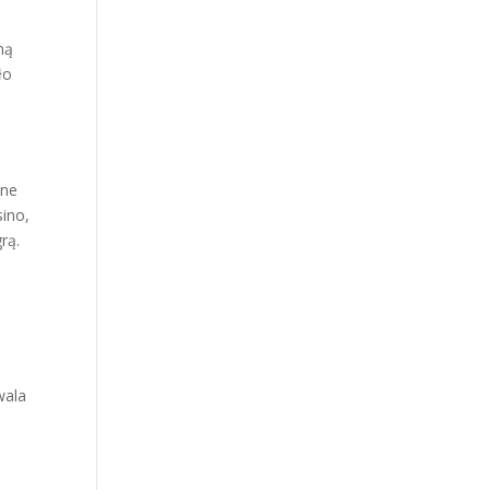
ną
ło
żne
sino,
rą.
e
wala