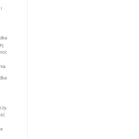
i
ilka
ej
omoc
ia.
 dba
czy.
ość
ie