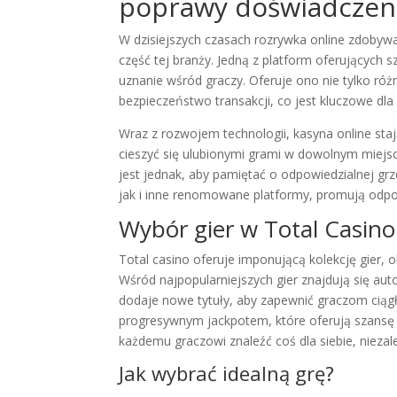
poprawy doświadczen
W dzisiejszych czasach rozrywka online zdobywa
część tej branży. Jedną z platform oferujących 
uznanie wśród graczy. Oferuje ono nie tylko róż
bezpieczeństwo transakcji, co jest kluczowe dl
Wraz z rozwojem technologii, kasyna online staj
cieszyć się ulubionymi grami w dowolnym miejs
jest jednak, aby pamiętać o odpowiedzialnej grz
jak i inne renomowane platformy, promują odpow
Wybór gier w Total Casino
Total casino oferuje imponującą kolekcję gier,
Wśród najpopularniejszych gier znajdują się auto
dodaje nowe tytuły, aby zapewnić graczom ciągł
progresywnym jackpotem, które oferują szansę
każdemu graczowi znaleźć coś dla siebie, niezale
Jak wybrać idealną grę?