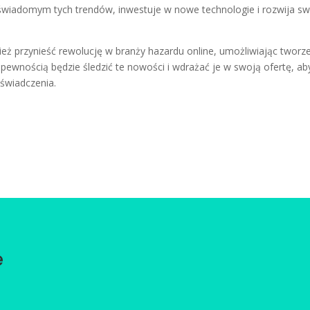
 świadomym tych trendów, inwestuje w nowe technologie i rozwija s
eż przynieść rewolucję w branży hazardu online, umożliwiając tworz
z pewnością będzie śledzić te nowości i wdrażać je w swoją ofertę, ab
świadczenia.
e