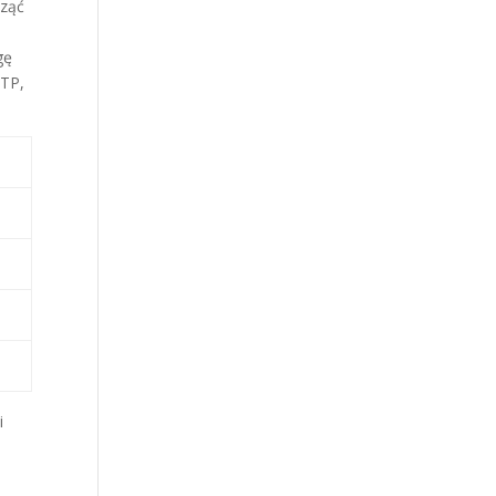
cząć
gę
RTP,
i