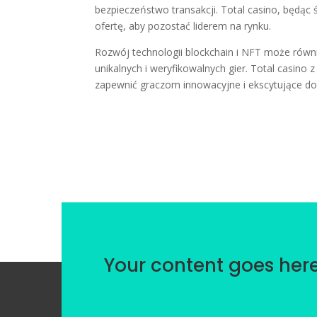
bezpieczeństwo transakcji. Total casino, będąc
ofertę, aby pozostać liderem na rynku.
Rozwój technologii blockchain i NFT może równi
unikalnych i weryfikowalnych gier. Total casino 
zapewnić graczom innowacyjne i ekscytujące do
Your content goes her