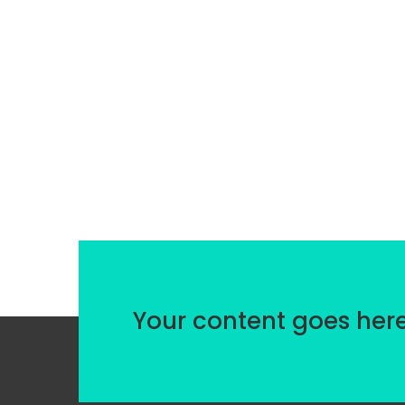
Your content goes her