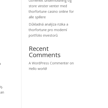
Utmerket underholdning og
store vinster venter med
thorfortune casino online for
alle spillere
Důkladná analýza rizika a
thorfortune pro moderní
portfolio investorů
Recent
Comments
A WordPress Commenter
on
ə
Hello world!
iş.
dan