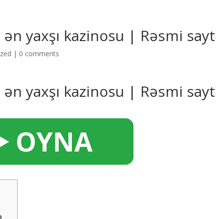
 ən yaxşı kazinosu | Rəsmi sayt
ized
|
0 comments
 ən yaxşı kazinosu | Rəsmi sayt
▶️ OYNA
n