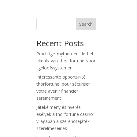
Home
Find Car
Support
Contact
Search
Recent Posts
Prachtige_mythen_en_de_bet
ekenis_van_thor_fortune_voor
_geloofssystemen
Intéressante opportunité,
thorfortune, pour sécuriser
votre avenir financier
sereinement
Játékélmény és nyerési
esélyek a thorfortune casino
világában a szerencsejáték
szerelmeseinek