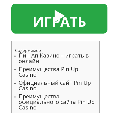
▶️
ИГРАТЬ
Содержимое
Пин Ап Казино – играть в
онлайн
Преимущества Pin Up
Casino
Официальный сайт Pin Up
Casino
Преимущества
официального сайта Pin Up
Casino