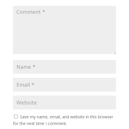
Save my name, email, and website in this browser
for the next time I comment.