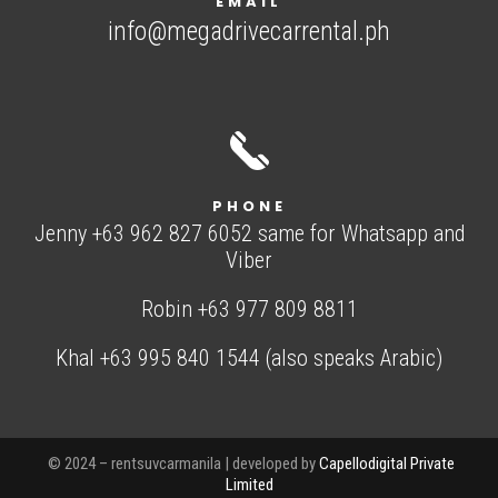
EMAIL
info@megadrivecarrental.ph
PHONE
Jenny +63 962 827 6052 same for Whatsapp and
Viber
Robin +63 977 809 8811
Khal +63 995 840 1544 (also speaks Arabic)
© 2024 – rentsuvcarmanila | developed by
Capellodigital Private
Limited