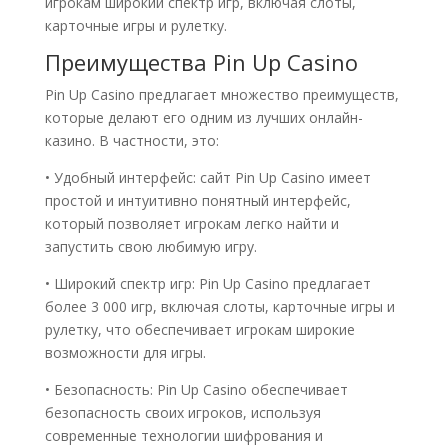
игрокам широкий спектр игр, включая слоты,
карточные игры и рулетку.
Преимущества Pin Up Casino
Pin Up Casino предлагает множество преимуществ,
которые делают его одним из лучших онлайн-
казино. В частности, это:
• Удобный интерфейс: сайт Pin Up Casino имеет
простой и интуитивно понятный интерфейс,
который позволяет игрокам легко найти и
запустить свою любимую игру.
• Широкий спектр игр: Pin Up Casino предлагает
более 3 000 игр, включая слоты, карточные игры и
рулетку, что обеспечивает игрокам широкие
возможности для игры.
• Безопасность: Pin Up Casino обеспечивает
безопасность своих игроков, используя
современные технологии шифрования и