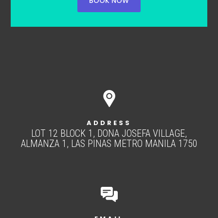
BOOK NOW
ADDRESS
LOT 12 BLOCK 1, DONA JOSEFA VILLAGE,
ALMANZA 1, LAS PINAS METRO MANILA 1750