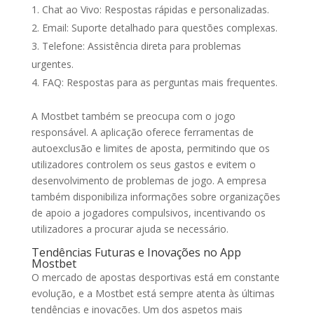
Chat ao Vivo: Respostas rápidas e personalizadas.
Email: Suporte detalhado para questões complexas.
Telefone: Assistência direta para problemas
urgentes.
FAQ: Respostas para as perguntas mais frequentes.
A Mostbet também se preocupa com o jogo
responsável. A aplicação oferece ferramentas de
autoexclusão e limites de aposta, permitindo que os
utilizadores controlem os seus gastos e evitem o
desenvolvimento de problemas de jogo. A empresa
também disponibiliza informações sobre organizações
de apoio a jogadores compulsivos, incentivando os
utilizadores a procurar ajuda se necessário.
Tendências Futuras e Inovações no App
Mostbet
O mercado de apostas desportivas está em constante
evolução, e a Mostbet está sempre atenta às últimas
tendências e inovações. Um dos aspetos mais