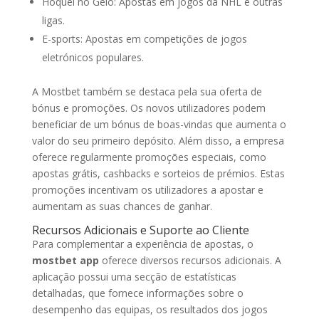
Hóquei no Gelo: Apostas em jogos da NHL e outras
ligas.
E-sports: Apostas em competições de jogos
eletrónicos populares.
A Mostbet também se destaca pela sua oferta de
bónus e promoções. Os novos utilizadores podem
beneficiar de um bónus de boas-vindas que aumenta o
valor do seu primeiro depósito. Além disso, a empresa
oferece regularmente promoções especiais, como
apostas grátis, cashbacks e sorteios de prémios. Estas
promoções incentivam os utilizadores a apostar e
aumentam as suas chances de ganhar.
Recursos Adicionais e Suporte ao Cliente
Para complementar a experiência de apostas, o
mostbet app
oferece diversos recursos adicionais. A
aplicação possui uma secção de estatísticas
detalhadas, que fornece informações sobre o
desempenho das equipas, os resultados dos jogos