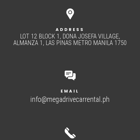
ADDRESS
LOT 12 BLOCK 1, DONA JOSEFA VILLAGE,
ALMANZA 1, LAS PINAS METRO MANILA 1750
EMAIL
info@megadrivecarrental.ph