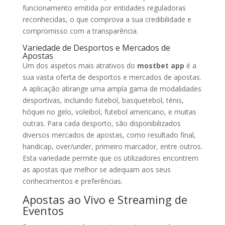
funcionamento emitida por entidades reguladoras
reconhecidas, o que comprova a sua credibilidade e
compromisso com a transparência.
Variedade de Desportos e Mercados de
Apostas
Um dos aspetos mais atrativos do
mostbet app
é a
sua vasta oferta de desportos e mercados de apostas.
A aplicação abrange uma ampla gama de modalidades
desportivas, incluindo futebol, basquetebol, ténis,
hóquei no gelo, voleibol, futebol americano, e muitas
outras. Para cada desporto, são disponibilizados
diversos mercados de apostas, como resultado final,
handicap, over/under, primeiro marcador, entre outros.
Esta variedade permite que os utilizadores encontrem
as apostas que melhor se adequam aos seus
conhecimentos e preferências.
Apostas ao Vivo e Streaming de
Eventos