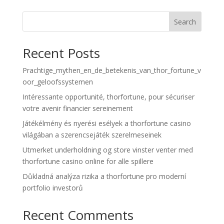
Search
Recent Posts
Prachtige_mythen_en_de_betekenis_van_thor_fortune_v
oor_geloofssystemen
Intéressante opportunité, thorfortune, pour sécuriser
votre avenir financier sereinement
Játékélmény és nyerési esélyek a thorfortune casino
világában a szerencsejáték szerelmeseinek
Utmerket underholdning og store vinster venter med
thorfortune casino online for alle spillere
Důkladná analýza rizika a thorfortune pro moderní
portfolio investorů
Recent Comments